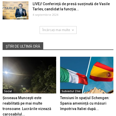
LIVE// Conferință de presă susținută de Vasile
Tarlev, candidat la funcția...
4 septembrie 2024
Încărcați mai multe
ȘTIRI DE ULTIMĂ ORĂ
Social
Subiectul Zilei
Șoseaua Muncești este
Tensiuni în spațiul Schengen:
reabilitată pe mai multe
Spania amenință cu măsuri
tronsoane. Lucrările vizează
împotriva Italiei după...
carosabilul...