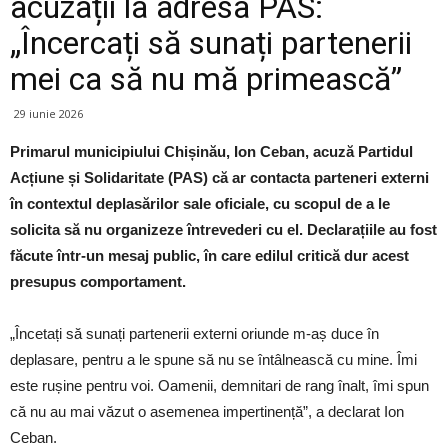
acuzații la adresa PAS:
„Încercați să sunați partenerii
mei ca să nu mă primească”
29 iunie 2026
Primarul municipiului Chișinău, Ion Ceban, acuză Partidul
Acțiune și Solidaritate (PAS) că ar contacta parteneri externi
în contextul deplasărilor sale oficiale, cu scopul de a le
solicita să nu organizeze întrevederi cu el. Declarațiile au fost
făcute într-un mesaj public, în care edilul critică dur acest
presupus comportament.
„Încetați să sunați partenerii externi oriunde m-aș duce în
deplasare, pentru a le spune să nu se întâlnească cu mine. Îmi
este rușine pentru voi. Oamenii, demnitari de rang înalt, îmi spun
că nu au mai văzut o asemenea impertinență”, a declarat Ion
Ceban.