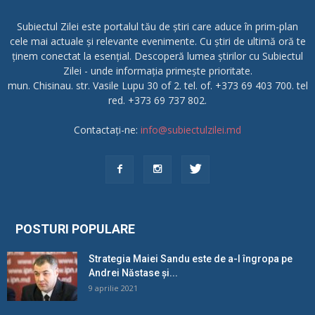
Subiectul Zilei este portalul tău de știri care aduce în prim-plan
cele mai actuale și relevante evenimente. Cu știri de ultimă oră te
ținem conectat la esențial. Descoperă lumea știrilor cu Subiectul
Zilei - unde informația primește prioritate.
mun. Chisinau. str. Vasile Lupu 30 of 2. tel. of. +373 69 403 700. tel
red. +373 69 737 802.
Contactați-ne:
info@subiectulzilei.md
POSTURI POPULARE
Strategia Maiei Sandu este de a-l îngropa pe
Andrei Năstase și...
9 aprilie 2021