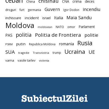
ceban
chisinau
deces
CNA
crima
China
Guvern
incendiu
droguri
furt
germania
Igor Dodon
Maia Sandu
Italia
incident
inchisoare
israel
Moldova
Parlament
NATO
omor
moldovean
politia
Politia de Frontiera
politie
PAS
Rusia
romania
putin
Republica Moldova
PSRM
Ucraina
SUA
UE
trump
tragedie
Transnistria
vama
vasile tarlev
violenta