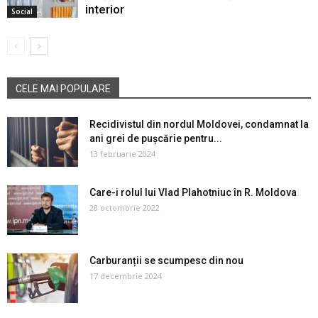
interior
Social
CELE MAI POPULARE
Recidivistul din nordul Moldovei, condamnat la
ani grei de pușcărie pentru...
13 februarie 2024
Care-i rolul lui Vlad Plahotniuc în R. Moldova
28 octombrie 2022
Carburanții se scumpesc din nou
17 decembrie 2024