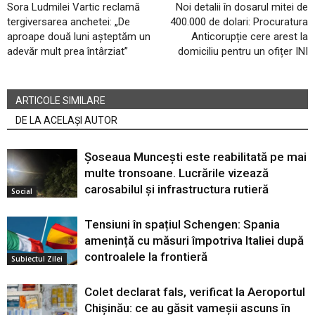
Sora Ludmilei Vartic reclamă
Noi detalii în dosarul mitei de
tergiversarea anchetei: „De
400.000 de dolari: Procuratura
aproape două luni așteptăm un
Anticorupție cere arest la
adevăr mult prea întârziat”
domiciliu pentru un ofițer INI
ARTICOLE SIMILARE
DE LA ACELAȘI AUTOR
Șoseaua Muncești este reabilitată pe mai
multe tronsoane. Lucrările vizează
carosabilul și infrastructura rutieră
Social
Tensiuni în spațiul Schengen: Spania
amenință cu măsuri împotriva Italiei după
controalele la frontieră
Subiectul Zilei
Colet declarat fals, verificat la Aeroportul
Chișinău: ce au găsit vameșii ascuns în