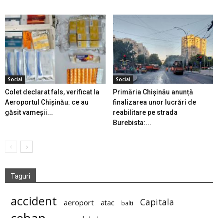
Social
Social
Colet declarat fals, verificat la
Primăria Chișinău anunță
Aeroportul Chișinău: ce au
finalizarea unor lucrări de
găsit vameșii...
reabilitare pe strada
Burebista:...
Taguri
accident
Capitala
aeroport
atac
balti