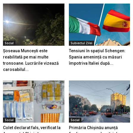
Social
Subiectul Zilei
Șoseaua Muncești este
Tensiuni în spațiul Schengen:
reabilitată pe mai multe
Spania amenință cu măsuri
tronsoane. Lucrările vizează
împotriva Italiei după...
carosabilul...
Social
Social
Colet declarat fals, verificat la
Primăria Chișinău anunță