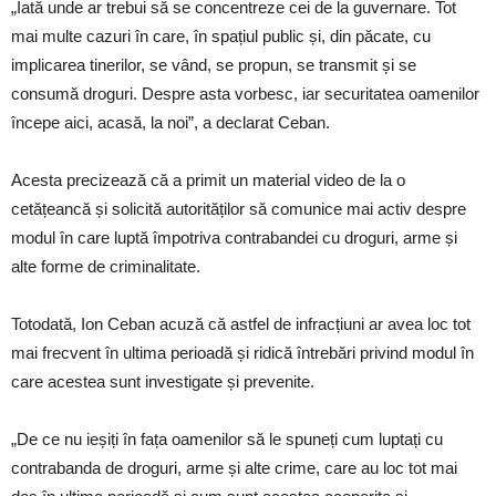
„Iată unde ar trebui să se concentreze cei de la guvernare. Tot
mai multe cazuri în care, în spațiul public și, din păcate, cu
implicarea tinerilor, se vând, se propun, se transmit și se
consumă droguri. Despre asta vorbesc, iar securitatea oamenilor
începe aici, acasă, la noi”, a declarat Ceban.
Acesta precizează că a primit un material video de la o
cetățeancă și solicită autorităților să comunice mai activ despre
modul în care luptă împotriva contrabandei cu droguri, arme și
alte forme de criminalitate.
Totodată, Ion Ceban acuză că astfel de infracțiuni ar avea loc tot
mai frecvent în ultima perioadă și ridică întrebări privind modul în
care acestea sunt investigate și prevenite.
„De ce nu ieșiți în fața oamenilor să le spuneți cum luptați cu
contrabanda de droguri, arme și alte crime, care au loc tot mai