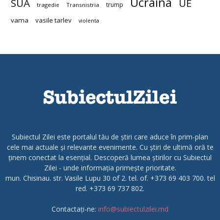
Ucraina
SUA
UE
trump
tragedie
Transnistria
vama
vasile tarlev
violenta
Subiectul Zilei este portalul tău de știri care aduce în prim-plan
cele mai actuale și relevante evenimente. Cu știri de ultimă oră te
ținem conectat la esențial. Descoperă lumea știrilor cu Subiectul
Zilei - unde informația primește prioritate.
mun. Chisinau. str. Vasile Lupu 30 of 2. tel. of. +373 69 403 700. tel
red. +373 69 737 802.
Contactați-ne:
info@subiectulzilei.md