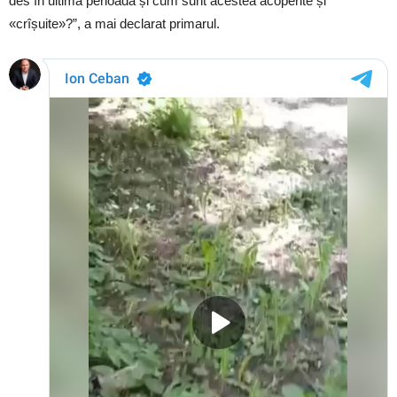
des în ultima perioadă și cum sunt acestea acoperite și
«crîșuite»?”, a mai declarat primarul.