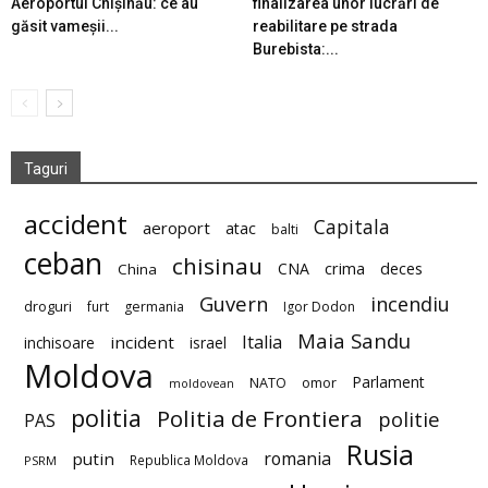
Aeroportul Chișinău: ce au
finalizarea unor lucrări de
găsit vameșii...
reabilitare pe strada
Burebista:...
Taguri
accident
Capitala
aeroport
atac
balti
ceban
chisinau
deces
CNA
crima
China
Guvern
incendiu
droguri
furt
germania
Igor Dodon
Maia Sandu
Italia
incident
inchisoare
israel
Moldova
Parlament
NATO
omor
moldovean
politia
Politia de Frontiera
politie
PAS
Rusia
romania
putin
Republica Moldova
PSRM