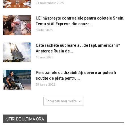
21 noiembrie 2025
UE înăsprește controalele pentru coletele Shein,
Temu și AliExpress din cauza...
6 iulie 2026
Câte rachete nucleare au, de fapt, americanii?
Ar șterge Rusia de...
16 mai 2023
Persoanele cu dizabilități severe ar putea fi
scutite de plata pentru...
29 iunie 2022
Încărcați mai multe
ȘTIRI DE ULTIMĂ ORĂ