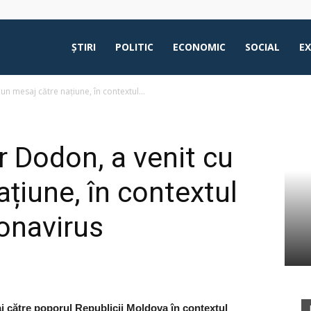
ŞTIRI
POLITIC
ECONOMIC
SOCIAL
E
un mesaj către națiune, în contextul...
r Dodon, a venit cu
țiune, în contextul
onavirus
j către poporul Republicii Moldova în contextul