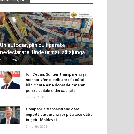
Un autocar, plin cu țigarete
nedeclarate: Unde urmau să ajungă
18 iulie 2025
Ion Ceban: Suntem transparenți și
monitorizăm distribuirea fiecărui
bănuț care este donat de cetățeni
pentru spitalele din capitală
23 mai 2020
Companiile transnistrene care
importă carburanți vor plăti taxe către
bugetul Moldovei
9 martie 2026