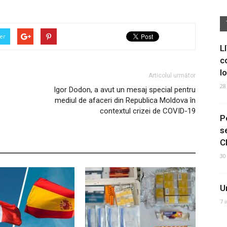
er
L
c
I
Articolul următor
28
Igor Dodon, a avut un mesaj special pentru
mediul de afaceri din Republica Moldova în
contextul crizei de COVID-19
P
s
C
30
U
7 