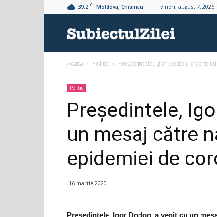
C
39.2
vineri, august 7, 2026
Moldova, Chisinau
Subiectul
Acasă
Politic
Președintele, Igor Dodon, a venit cu 
Zilei
Politic
Președintele, Igo
un mesaj către na
epidemiei de cor
16 martie 2020
Președintele, Igor Dodon, a venit cu un mesa