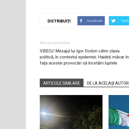
DISTRIBUIȚI
Facebook
Twitt
Articolul precedent
VIDEO// Mesajul lui Igor Dodon către clasa
politică, în contextul epidemiei: Haideți măcar în
fața acestei provocări să încetăm luptele
ARTICOLE SIMILARE
DE LA ACELAȘI AUTOR