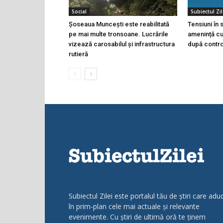
Social
Subiectul Zil
Șoseaua Muncești este reabilitată
Tensiuni în
pe mai multe tronsoane. Lucrările
amenință cu 
vizează carosabilul și infrastructura
după controa
rutieră
Subiectul Zilei este portalul tău de știri care adu
în prim-plan cele mai actuale și relevante
evenimente. Cu știri de ultimă oră te ținem