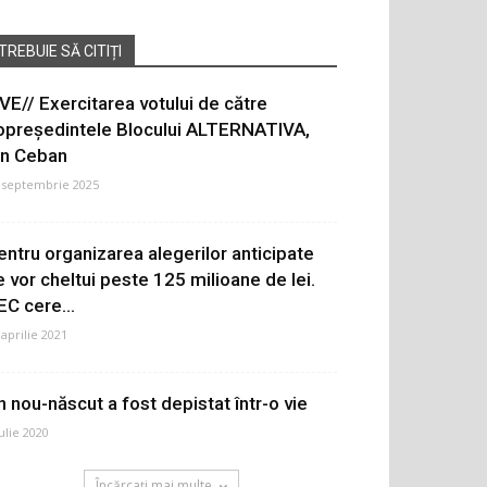
TREBUIE SĂ CITIȚI
IVE// Exercitarea votului de către
opreședintele Blocului ALTERNATIVA,
on Ceban
 septembrie 2025
entru organizarea alegerilor anticipate
e vor cheltui peste 125 milioane de lei.
EC cere...
 aprilie 2021
n nou-născut a fost depistat într-o vie
iulie 2020
Încărcați mai multe