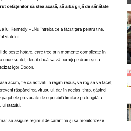
rut cetățenilor să stea acasă, să aibă grijă de sănătate
a lui Kennedy – „Nu întreba ce a făcut țara pentru tine.
ul statului.
ii de peste hotare, care trec prin momente complicate în
o unde sunteți decât dacă sa vă porniți pe drum și sa
precizat Igor Dodon.
acasă acum, fie că activați în regim redus, vă rog să vă faceți
preveni răspândirea virusului, dar în același timp, găsind
ce pagubele provocate de o posibilă limitare prelungită a
lui statului.
 vamali să asigure regimul de carantină și să monitorizeze