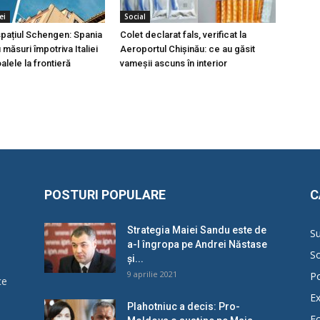
ei
Social
 spațiul Schengen: Spania
Colet declarat fals, verificat la
măsuri împotriva Italiei
Aeroportul Chișinău: ce au găsit
lele la frontieră
vameșii ascuns în interior
POSTURI POPULARE
C
Strategia Maiei Sandu este de
Su
a-l îngropa pe Andrei Năstase
So
și...
9 aprilie 2021
Po
ce
Ex
Plahotniuc a decis: Pro-
E