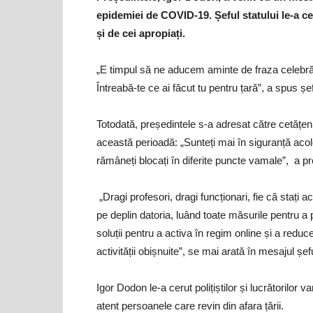
epidemiei de COVID-19. Șeful statului le-a ce
și de cei apropiați.
„E timpul să ne aducem aminte de fraza celebră 
Întreabă-te ce ai făcut tu pentru țară”, a spus șef
Totodată, președintele s-a adresat către cetățen
această perioadă: „Sunteți mai în siguranță acol
rămâneți blocați în diferite puncte vamale”, a 
„Dragi profesori, dragi funcționari, fie că stați 
pe deplin datoria, luând toate măsurile pentru a 
soluții pentru a activa în regim online și a redu
activității obișnuite”, se mai arată în mesajul șefu
Igor Dodon le-a cerut polițiștilor și lucrătorilor
atent persoanele care revin din afara țării.