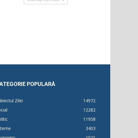
ATEGORIE POPULARĂ
biectul Zilei
14972
cial
12282
litic
11958
terne
3403
conomic
1021