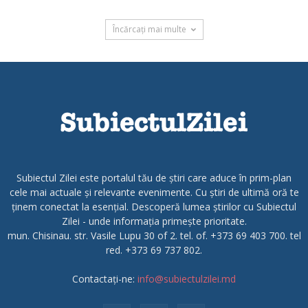
Încărcați mai multe
Subiectul Zilei este portalul tău de știri care aduce în prim-plan
cele mai actuale și relevante evenimente. Cu știri de ultimă oră te
ținem conectat la esențial. Descoperă lumea știrilor cu Subiectul
Zilei - unde informația primește prioritate.
mun. Chisinau. str. Vasile Lupu 30 of 2. tel. of. +373 69 403 700. tel
red. +373 69 737 802.
Contactați-ne:
info@subiectulzilei.md