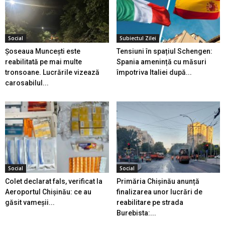
Social
Subiectul Zilei
Șoseaua Muncești este
Tensiuni în spațiul Schengen:
reabilitată pe mai multe
Spania amenință cu măsuri
tronsoane. Lucrările vizează
împotriva Italiei după...
carosabilul...
Social
Social
Colet declarat fals, verificat la
Primăria Chișinău anunță
Aeroportul Chișinău: ce au
finalizarea unor lucrări de
găsit vameșii...
reabilitare pe strada
Burebista:...