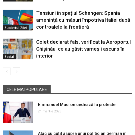
Tensiuni în spațiul Schengen: Spania
amenință cu măsuri împotriva Italiei după
controalele la frontieră
Subiectul Zilei
Colet declarat fals, verificat la Aeroportul
Chișinău: ce au găsit vameșii ascuns în
interior
Social
CELE MAI POPULARE
Emmanuel Macron cedează la proteste
21 martie 2023
Atac cu cuțit asupra unui politician german în