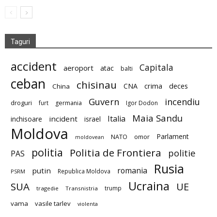
Taguri
accident
Capitala
aeroport
atac
balti
ceban
chisinau
deces
CNA
crima
China
Guvern
incendiu
droguri
furt
germania
Igor Dodon
Maia Sandu
Italia
incident
inchisoare
israel
Moldova
Parlament
NATO
omor
moldovean
politia
Politia de Frontiera
politie
PAS
Rusia
romania
putin
Republica Moldova
PSRM
Ucraina
SUA
UE
trump
tragedie
Transnistria
vama
vasile tarlev
violenta