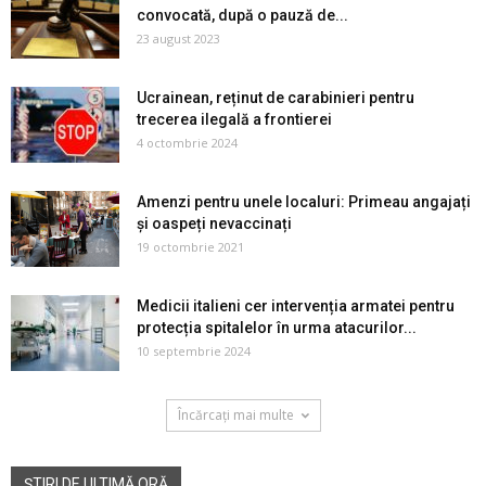
convocată, după o pauză de...
23 august 2023
Ucrainean, reținut de carabinieri pentru
trecerea ilegală a frontierei
4 octombrie 2024
Amenzi pentru unele localuri: Primeau angajați
și oaspeți nevaccinați
19 octombrie 2021
Medicii italieni cer intervenția armatei pentru
protecția spitalelor în urma atacurilor...
10 septembrie 2024
Încărcați mai multe
ȘTIRI DE ULTIMĂ ORĂ