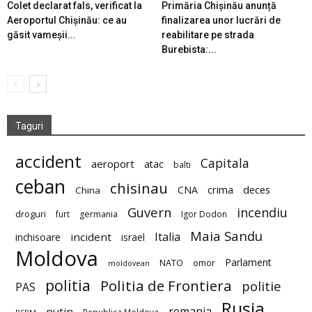
Colet declarat fals, verificat la
Primăria Chișinău anunță
Aeroportul Chișinău: ce au
finalizarea unor lucrări de
găsit vameșii...
reabilitare pe strada
Burebista:...
Taguri
accident
Capitala
aeroport
atac
balti
ceban
chisinau
deces
CNA
crima
China
Guvern
incendiu
droguri
furt
germania
Igor Dodon
Maia Sandu
Italia
incident
inchisoare
israel
Moldova
Parlament
NATO
omor
moldovean
politia
Politia de Frontiera
politie
PAS
Rusia
romania
putin
Republica Moldova