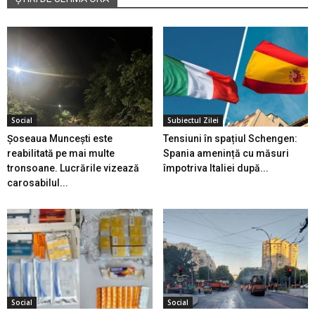
Social
Subiectul Zilei
Șoseaua Muncești este
Tensiuni în spațiul Schengen:
reabilitată pe mai multe
Spania amenință cu măsuri
tronsoane. Lucrările vizează
împotriva Italiei după...
carosabilul...
Social
Social