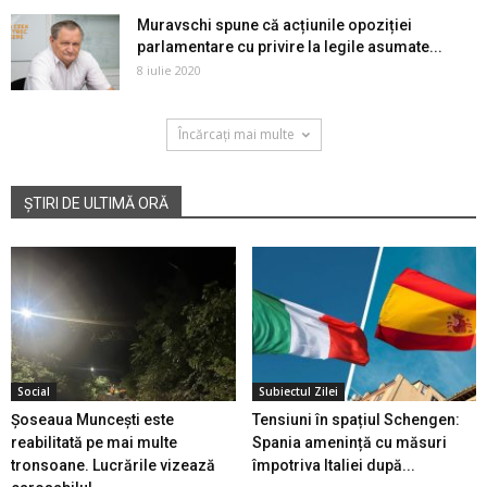
Muravschi spune că acțiunile opoziției
parlamentare cu privire la legile asumate...
8 iulie 2020
Încărcați mai multe
ȘTIRI DE ULTIMĂ ORĂ
Social
Subiectul Zilei
Șoseaua Muncești este
Tensiuni în spațiul Schengen:
reabilitată pe mai multe
Spania amenință cu măsuri
tronsoane. Lucrările vizează
împotriva Italiei după...