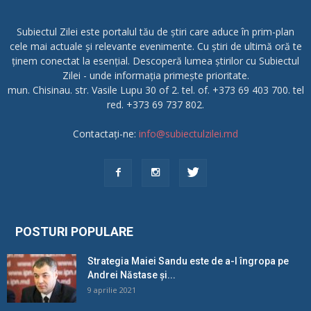
Subiectul Zilei este portalul tău de știri care aduce în prim-plan
cele mai actuale și relevante evenimente. Cu știri de ultimă oră te
ținem conectat la esențial. Descoperă lumea știrilor cu Subiectul
Zilei - unde informația primește prioritate.
mun. Chisinau. str. Vasile Lupu 30 of 2. tel. of. +373 69 403 700. tel
red. +373 69 737 802.
Contactați-ne:
info@subiectulzilei.md
POSTURI POPULARE
Strategia Maiei Sandu este de a-l îngropa pe
Andrei Năstase și...
9 aprilie 2021