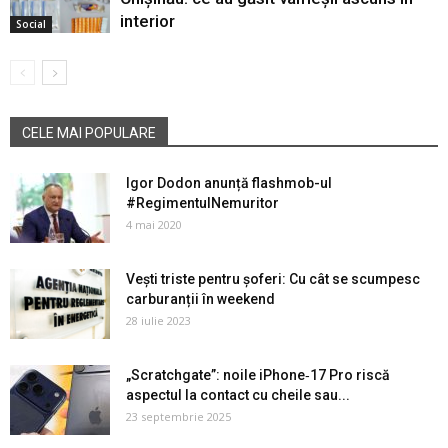
interior
Social
CELE MAI POPULARE
Igor Dodon anunță flashmob-ul
#RegimentulNemuritor
4 mai 2020
Vești triste pentru șoferi: Cu cât se scumpesc
carburanții în weekend
28 iulie 2023
„Scratchgate”: noile iPhone‑17 Pro riscă
aspectul la contact cu cheile sau...
23 septembrie 2025