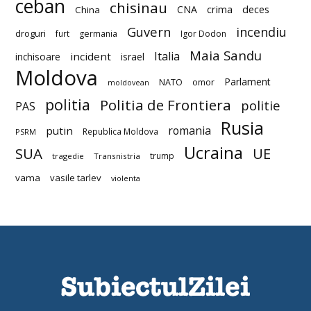
ceban
chisinau
deces
CNA
crima
China
Guvern
incendiu
droguri
furt
germania
Igor Dodon
Maia Sandu
Italia
incident
inchisoare
israel
Moldova
Parlament
NATO
omor
moldovean
politia
Politia de Frontiera
politie
PAS
Rusia
romania
putin
Republica Moldova
PSRM
Ucraina
SUA
UE
trump
tragedie
Transnistria
vama
vasile tarlev
violenta