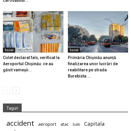
carosabilul...
Social
Social
Colet declarat fals, verificat la
Primăria Chișinău anunță
Aeroportul Chișinău: ce au
finalizarea unor lucrări de
găsit vameșii...
reabilitare pe strada
Burebista:...
Taguri
accident
Capitala
aeroport
atac
balti