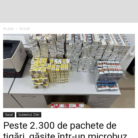
Acasă
Social
Social
Subiectul Zilei
Peste 2.300 de pachete de
țigări, găsite într-un microbuz