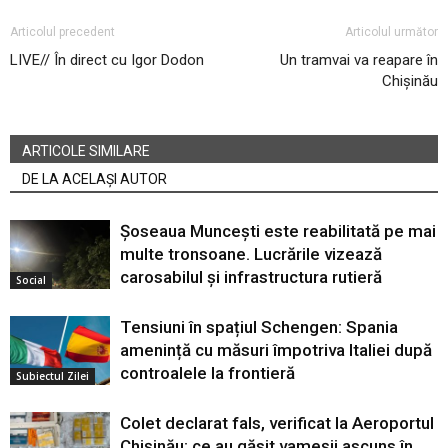
Articolul precedent
Articolul următor
LIVE// În direct cu Igor Dodon
Un tramvai va reapare în
Chișinău
ARTICOLE SIMILARE
DE LA ACELAȘI AUTOR
Șoseaua Muncești este reabilitată pe mai
multe tronsoane. Lucrările vizează
carosabilul și infrastructura rutieră
Social
Tensiuni în spațiul Schengen: Spania
amenință cu măsuri împotriva Italiei după
controalele la frontieră
Subiectul Zilei
Colet declarat fals, verificat la Aeroportul
Chișinău: ce au găsit vameșii ascuns în