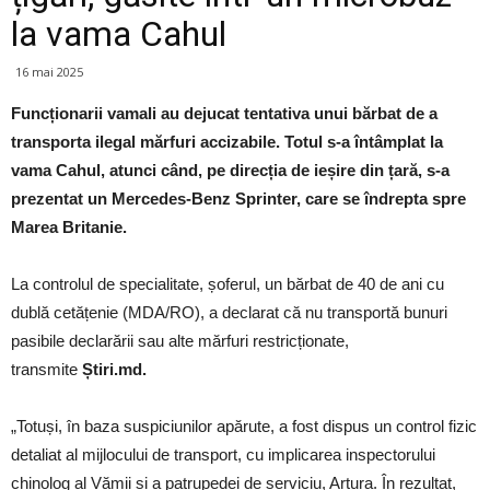
la vama Cahul
16 mai 2025
Funcționarii vamali au dejucat tentativa unui bărbat de a
transporta ilegal mărfuri accizabile. Totul s-a întâmplat la
vama Cahul, atunci când, pe direcția de ieșire din țară, s-a
prezentat un Mercedes-Benz Sprinter, care se îndrepta spre
Marea Britanie.
La controlul de specialitate, șoferul, un bărbat de 40 de ani cu
dublă cetățenie (MDA/RO), a declarat că nu transportă bunuri
pasibile declarării sau alte mărfuri restricționate,
transmite
Știri.md.
„Totuși, în baza suspiciunilor apărute, a fost dispus un control fizic
detaliat al mijlocului de transport, cu implicarea inspectorului
chinolog al Vămii și a patrupedei de serviciu, Artura. În rezultat,