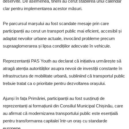
deservite. De asemenea, tinerii au cerut stabilirea unui calendar
clar pentru implementarea acestor măsuri.
Pe parcursul marșului au fost scandate mesaje prin care
participanții au cerut un transport public mai eficient, accesibil și
adaptat nevoilor urbane actuale, invocând probleme precum
supraaglomerarea și lipsa condițiilor adecvate în vehicule.
Reprezentanții PAS Youth au declarat că inițiativa urmărește să
atragă atenția autorităților asupra nevoii de investiții constante în
infrastructura de mobilitate urbană, subliniind că transportul public
trebuie tratat ca o prioritate pentru dezvoltarea orașului.
Ajunși în fața Primăriei, participanții au fost susținuți de
reprezentanți ai formațiunii din Consiliul Municipal Chișinău, care
au afirmat că modernizarea transportului public este esențială
pentru transformarea capitalei într-un oraș cu standarde
europene.