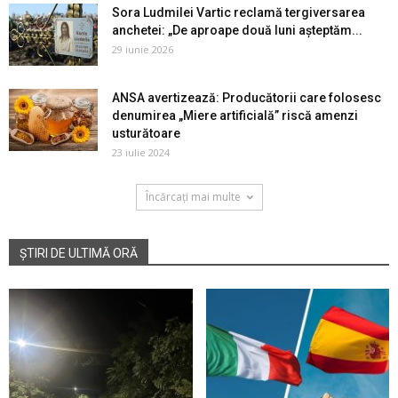
Sora Ludmilei Vartic reclamă tergiversarea
anchetei: „De aproape două luni așteptăm...
29 iunie 2026
ANSA avertizează: Producătorii care folosesc
denumirea „Miere artificială” riscă amenzi
usturătoare
23 iulie 2024
Încărcați mai multe
ȘTIRI DE ULTIMĂ ORĂ