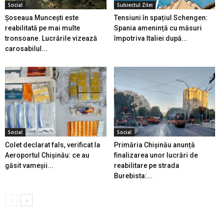
Social
Subiectul Zilei
Șoseaua Muncești este
Tensiuni în spațiul Schengen:
reabilitată pe mai multe
Spania amenință cu măsuri
tronsoane. Lucrările vizează
împotriva Italiei după...
carosabilul...
Social
Social
Colet declarat fals, verificat la
Primăria Chișinău anunță
Aeroportul Chișinău: ce au
finalizarea unor lucrări de
găsit vameșii...
reabilitare pe strada
Burebista:...