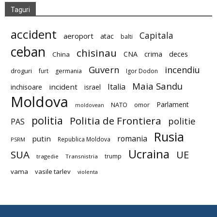
Taguri
accident
Capitala
aeroport
atac
balti
ceban
chisinau
deces
CNA
crima
China
Guvern
incendiu
droguri
furt
germania
Igor Dodon
Maia Sandu
Italia
incident
inchisoare
israel
Moldova
Parlament
NATO
omor
moldovean
politia
Politia de Frontiera
politie
PAS
Rusia
romania
putin
Republica Moldova
PSRM
Ucraina
SUA
UE
trump
tragedie
Transnistria
vama
vasile tarlev
violenta