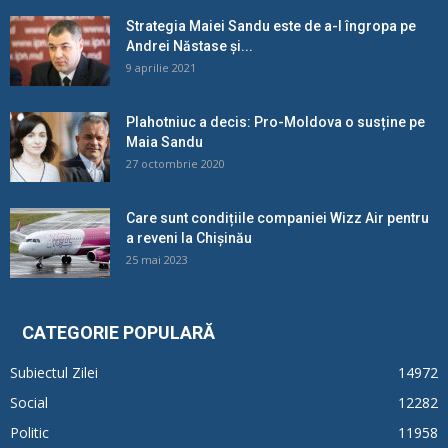
Strategia Maiei Sandu este de a-l îngropa pe
Andrei Năstase și...
9 aprilie 2021
Plahotniuc a decis: Pro-Moldova o susține pe
Maia Sandu
27 octombrie 2020
Care sunt condițiile companiei Wizz Air pentru
a reveni la Chișinău
25 mai 2023
CATEGORIE POPULARĂ
Subiectul Zilei
14972
Social
12282
Politic
11958