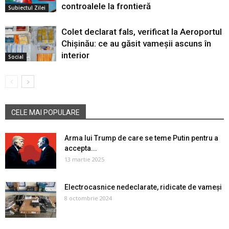
controalele la frontieră
Subiectul Zilei
Colet declarat fals, verificat la Aeroportul
Chișinău: ce au găsit vameșii ascuns în
interior
Social
CELE MAI POPULARE
Arma lui Trump de care se teme Putin pentru a
accepta...
13 martie 2025
Electrocasnice nedeclarate, ridicate de vameși
8 octombrie 2024