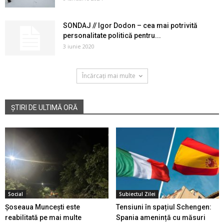
SONDAJ // Igor Dodon – cea mai potrivită
personalitate politică pentru...
3 iunie 2020
Încărcați mai multe
ȘTIRI DE ULTIMĂ ORĂ
Social
Subiectul Zilei
Șoseaua Muncești este
Tensiuni în spațiul Schengen:
reabilitată pe mai multe
Spania amenință cu măsuri