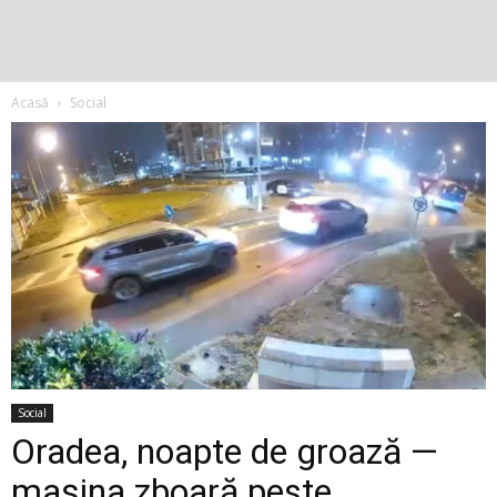
Acasă
Social
Social
Oradea, noapte de groază —
maşina zboară peste