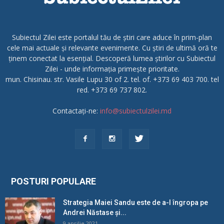
Subiectul Zilei este portalul tău de știri care aduce în prim-plan
cele mai actuale și relevante evenimente. Cu știri de ultimă oră te
ținem conectat la esențial. Descoperă lumea știrilor cu Subiectul
Zilei - unde informația primește prioritate.
mun. Chisinau. str. Vasile Lupu 30 of 2. tel. of. +373 69 403 700. tel
red. +373 69 737 802.
Contactați-ne:
info@subiectulzilei.md
POSTURI POPULARE
Strategia Maiei Sandu este de a-l îngropa pe
Andrei Năstase și...
9 aprilie 2021