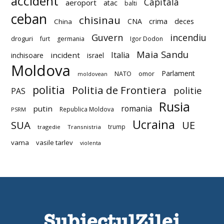
accident
Capitala
aeroport
atac
balti
ceban
chisinau
deces
CNA
crima
China
Guvern
incendiu
droguri
furt
germania
Igor Dodon
Maia Sandu
Italia
incident
inchisoare
israel
Moldova
Parlament
NATO
omor
moldovean
politia
Politia de Frontiera
politie
PAS
Rusia
romania
putin
Republica Moldova
PSRM
Ucraina
SUA
UE
trump
tragedie
Transnistria
vama
vasile tarlev
violenta