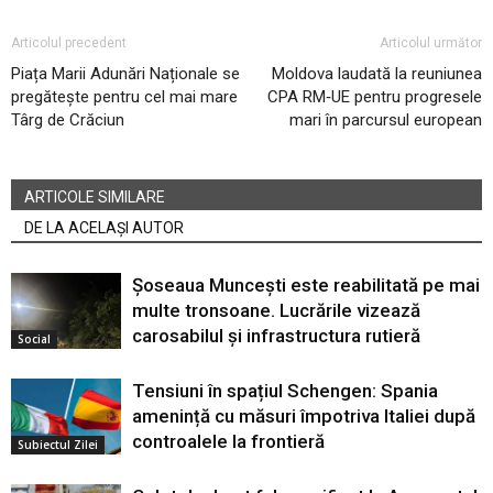
Articolul precedent
Articolul următor
Piața Marii Adunări Naționale se
Moldova laudată la reuniunea
pregătește pentru cel mai mare
CPA RM‑UE pentru progresele
Târg de Crăciun
mari în parcursul european
ARTICOLE SIMILARE
DE LA ACELAȘI AUTOR
Șoseaua Muncești este reabilitată pe mai
multe tronsoane. Lucrările vizează
carosabilul și infrastructura rutieră
Social
Tensiuni în spațiul Schengen: Spania
amenință cu măsuri împotriva Italiei după
controalele la frontieră
Subiectul Zilei