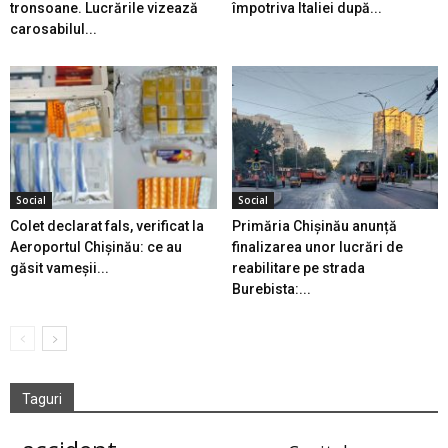
tronsoane. Lucrările vizează
împotriva Italiei după...
carosabilul...
Social
Social
Colet declarat fals, verificat la
Primăria Chișinău anunță
Aeroportul Chișinău: ce au
finalizarea unor lucrări de
găsit vameșii...
reabilitare pe strada
Burebista:...
Taguri