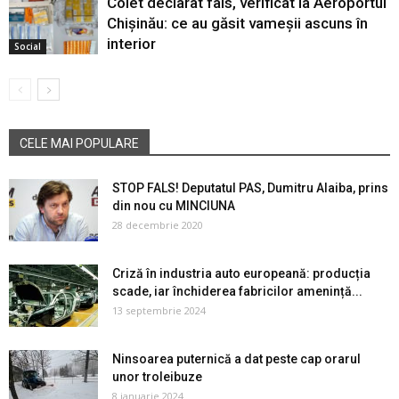
Colet declarat fals, verificat la Aeroportul
Chișinău: ce au găsit vameșii ascuns în
interior
Social
CELE MAI POPULARE
STOP FALS! Deputatul PAS, Dumitru Alaiba, prins
din nou cu MINCIUNA
28 decembrie 2020
Criză în industria auto europeană: producția
scade, iar închiderea fabricilor amenință...
13 septembrie 2024
Ninsoarea puternică a dat peste cap orarul
unor troleibuze
8 ianuarie 2024