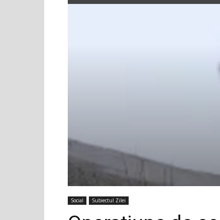
Social
Subiectul Zilei