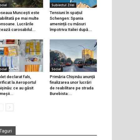
ocial
Subiectul Zilei
seaua Muncești este
Tensiuni în spațiul
abilitată pe mai multe
Schengen: Spania
onsoane. Lucrările
amenință cu măsuri
zează carosabilul...
împotriva Italiei după...
ocial
Social
let declarat fals,
Primăria Chișinău anunță
rificat la Aeroportul
finalizarea unor lucrări
ișinău: ce au găsit
de reabilitare pe strada
meșii...
Burebista:...
Taguri