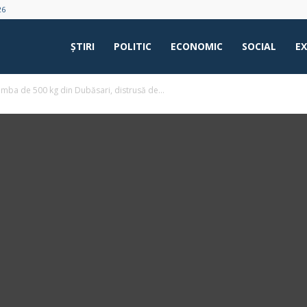
26
ŞTIRI
POLITIC
ECONOMIC
SOCIAL
E
omba de 500 kg din Dubăsari, distrusă de...