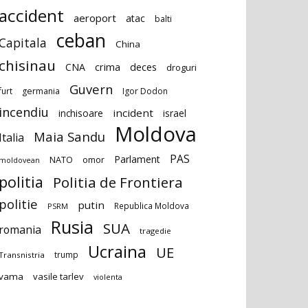
accident
aeroport
atac
balti
ceban
Capitala
China
chisinau
deces
CNA
crima
droguri
Guvern
furt
germania
Igor Dodon
incendiu
incident
inchisoare
israel
Moldova
Maia Sandu
Italia
PAS
Parlament
NATO
omor
moldovean
politia
Politia de Frontiera
politie
putin
Republica Moldova
PSRM
Rusia
SUA
romania
tragedie
Ucraina
UE
trump
Transnistria
vama
vasile tarlev
violenta