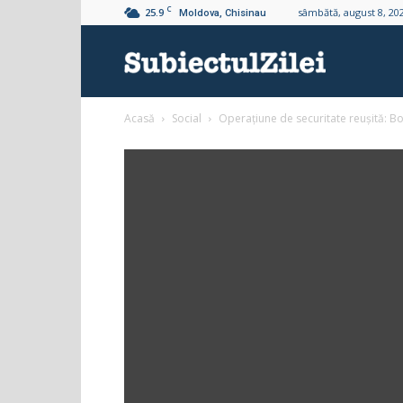
C
25.9
sâmbătă, august 8, 20
Moldova, Chisinau
Subiectul
Acasă
Social
Operațiune de securitate reușită: B
Zilei