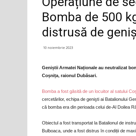
Operațiune de sec
Bomba de 500 kg
distrusă de geni
10 noiembrie 2023
Geniștii Armatei Naționale au neutralizat bom
Coșnița, raionul Dubăsari.
Bomba a fost găsită de un locuitor al satului Co
cercetărilor, echipa de genişti ai Batalionului G
că bomba era din perioada celui de-Al Doilea R
Obiectul a fost transportat la Batalionul de instr
Bulboaca, unde a fost distrus în condiții de max