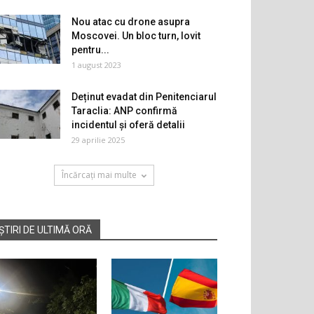
Nou atac cu drone asupra
Moscovei. Un bloc turn, lovit
pentru...
1 august 2023
Deținut evadat din Penitenciarul
Taraclia: ANP confirmă
incidentul și oferă detalii
29 aprilie 2025
Încărcați mai multe
ȘTIRI DE ULTIMĂ ORĂ