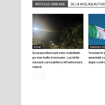
ARTICOLE SIMILARE
DE LA ACELAȘI AUTOR
Social
Subiectul Zil
Șoseaua Muncești este reabilitată
Tensiuni în
pe mai multe tronsoane. Lucrările
amenință cu 
vizează carosabilul și infrastructura
după controa
rutieră