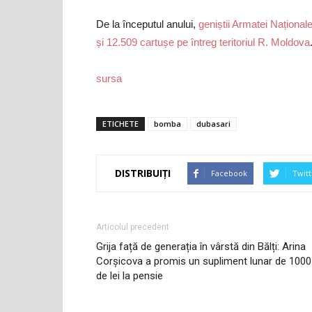
De la începutul anului,
geniștii Armatei Naționale
și 12.509 cartușe pe întreg teritoriul R. Moldova
sursa
ETICHETE
bomba
dubasari
DISTRIBUIȚI
Facebook
Twitt
Articolul precedent
Grija față de generația în vârstă din Bălți: Arina
Corșicova a promis un supliment lunar de 1000
de lei la pensie