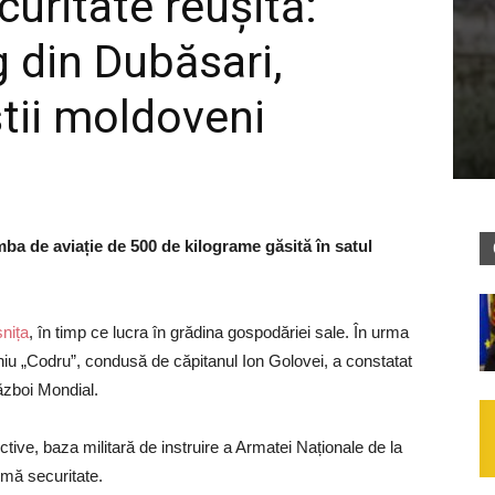
uritate reușită:
 din Dubăsari,
știi moldoveni
ba de aviație de 500 de kilograme găsită în satul
șnița
, în timp ce lucra în grădina gospodăriei sale. În urma
eniu „Codru”, condusă de căpitanul Ion Golovei, a constatat
ăzboi Mondial.
uctive, baza militară de instruire a Armatei Naționale de la
imă securitate.