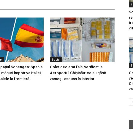
S
Șo
re
tr
vi
ei
Social
S
 spațiul Schengen: Spania
Colet declarat fals, verificat la
măsuri împotriva Italiei
Aeroportul Chișinău: ce au găsit
Co
ve
lele la frontieră
vameșii ascuns în interior
Ch
va