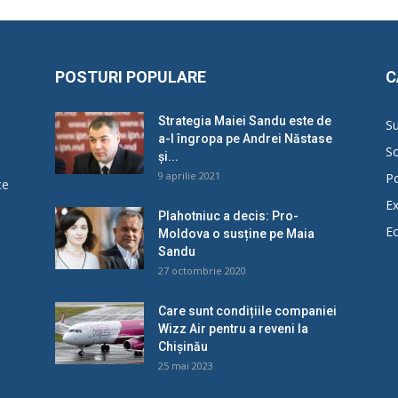
POSTURI POPULARE
C
Strategia Maiei Sandu este de
Su
a-l îngropa pe Andrei Năstase
So
și...
9 aprilie 2021
Po
ce
Ex
Plahotniuc a decis: Pro-
E
Moldova o susține pe Maia
u
Sandu
27 octombrie 2020
Care sunt condițiile companiei
Wizz Air pentru a reveni la
Chișinău
25 mai 2023