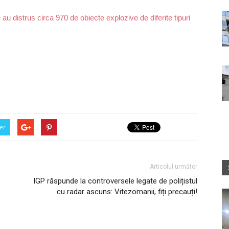
 au distrus circa 970 de obiecte explozive de diferite tipuri
.
er
Articolul următor
IGP răspunde la controversele legate de polițistul
cu radar ascuns: Vitezomanii, fiți precauți!