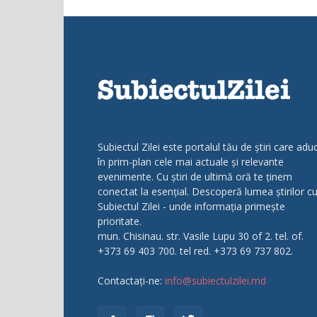
Subiectul Zilei este portalul tău de știri care adu
în prim-plan cele mai actuale și relevante
evenimente. Cu știri de ultimă oră te ținem
conectat la esențial. Descoperă lumea știrilor c
Subiectul Zilei - unde informația primește
prioritate.
mun. Chisinau. str. Vasile Lupu 30 of 2. tel. of.
+373 69 403 700. tel red. +373 69 737 802.
Contactați-ne:
info@subiectulzilei.md