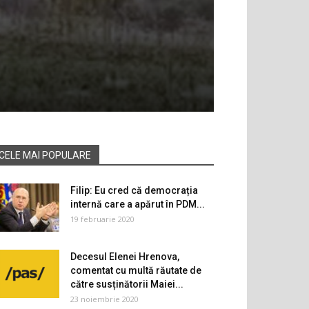
CELE MAI POPULARE
Filip: Eu cred că democrația
internă care a apărut în PDM...
19 februarie 2020
Decesul Elenei Hrenova,
comentat cu multă răutate de
către susținătorii Maiei...
23 noiembrie 2020