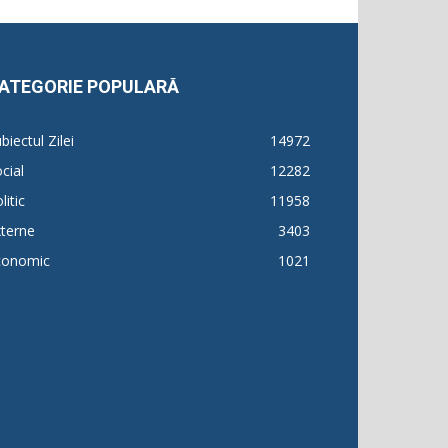
ATEGORIE POPULARĂ
biectul Zilei
14972
cial
12282
litic
11958
terne
3403
conomic
1021