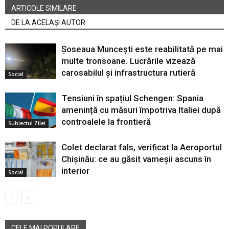
ARTICOLE SIMILARE
DE LA ACELAȘI AUTOR
Șoseaua Muncești este reabilitată pe mai
multe tronsoane. Lucrările vizează
carosabilul și infrastructura rutieră
Social
Tensiuni în spațiul Schengen: Spania
amenință cu măsuri împotriva Italiei după
controalele la frontieră
Subiectul Zilei
Colet declarat fals, verificat la Aeroportul
Chișinău: ce au găsit vameșii ascuns în
interior
Social
CELE MAI POPULARE