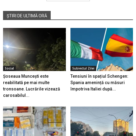
ȘTIRI DE ULTIMĂ ORĂ
Social
Subiectul Zilei
Șoseaua Muncești este
Tensiuni în spațiul Schengen:
reabilitată pe mai multe
Spania amenință cu măsuri
tronsoane. Lucrările vizează
împotriva Italiei după...
carosabilul...