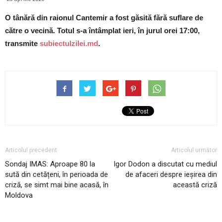
O tânără din raionul Cantemir a fost găsită fără suflare de
către o vecină. Totul s-a întâmplat ieri, în jurul orei 17:00,
transmite
subiectulzilei.md
.
Articolul precedent
Articolul următor
Sondaj IMAS: Aproape 80 la
Igor Dodon a discutat cu mediul
sută din cetățeni, în perioada de
de afaceri despre ieșirea din
criză, se simt mai bine acasă, în
această criză
Moldova