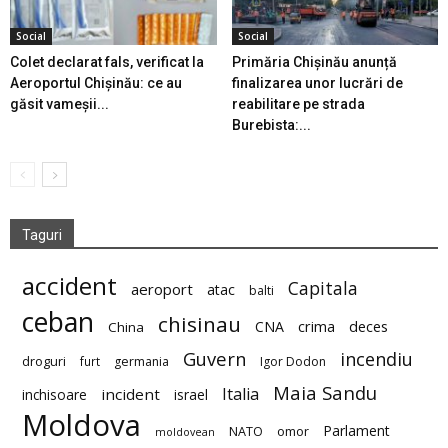
Social
Social
Colet declarat fals, verificat la
Primăria Chișinău anunță
Aeroportul Chișinău: ce au
finalizarea unor lucrări de
găsit vameșii...
reabilitare pe strada
Burebista:...
Taguri
accident
Capitala
aeroport
atac
balti
ceban
chisinau
deces
CNA
crima
China
Guvern
incendiu
droguri
furt
germania
Igor Dodon
Maia Sandu
Italia
incident
inchisoare
israel
Moldova
Parlament
NATO
omor
moldovean