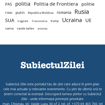
politia
Politia de Frontiera
politie
PAS
Rusia
romania
putin
Republica Moldova
PSRM
Ucraina
SUA
UE
trump
tragedie
Transnistria
vama
vasile tarlev
violenta
Subiectul Zilei este portalul tău de știri care aduce în prim-plan
cele mai actuale și relevante evenimente. Cu știri de ultimă oră te
ținem conectat la esențial. Descoperă lumea știrilor cu Subiectul
Zilei - unde informația primește prioritate.
mun. Chisinau. str. Vasile Lupu 30 of 2. tel. of. +373 69 403 700. tel