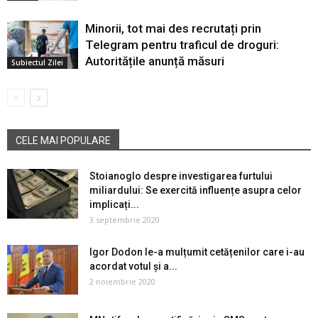
Minorii, tot mai des recrutați prin
Telegram pentru traficul de droguri:
Autoritățile anunță măsuri
Subiectul Zilei
CELE MAI POPULARE
Stoianoglo despre investigarea furtului
miliardului: Se exercită influențe asupra celor
implicați...
3 septembrie 2020
Igor Dodon le-a mulțumit cetățenilor care i-au
acordat votul și a...
2 noiembrie 2020