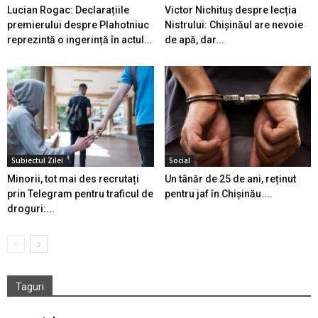
Lucian Rogac: Declarațiile
Victor Nichituș despre lecția
premierului despre Plahotniuc
Nistrului: Chișinăul are nevoie
reprezintă o ingerință în actul...
de apă, dar...
Subiectul Zilei
Social
Minorii, tot mai des recrutați
Un tânăr de 25 de ani, reținut
prin Telegram pentru traficul de
pentru jaf în Chișinău....
droguri:...
Taguri