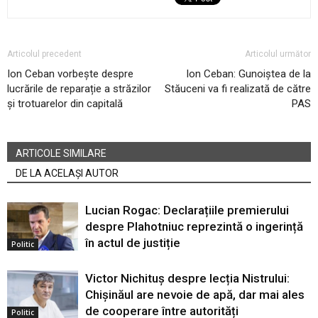
Articolul precedent
Articolul următor
Ion Ceban vorbește despre
Ion Ceban: Gunoiștea de la
lucrările de reparație a străzilor
Stăuceni va fi realizată de către
și trotuarelor din capitală
PAS
ARTICOLE SIMILARE
DE LA ACELAȘI AUTOR
Lucian Rogac: Declarațiile premierului
despre Plahotniuc reprezintă o ingerință
în actul de justiție
Politic
Victor Nichituș despre lecția Nistrului:
Chișinăul are nevoie de apă, dar mai ales
de cooperare între autorități
Politic