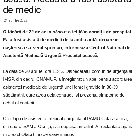
de medici
21 aprilie 2023
O tânără de 22 de ani a născut o fetiță în condiții de prespital.
Ea a fost asistată de medicii de la ambulanță, deoarece
nașterea a survenit spontan, informează Centrul Național de
Asistență Medicală Urgentă Prespitalicească.
La data de 20 aprilie, ora 11:42, Dispeceratul comun de urgență al
IMSP, din cadrul CNAMUP, a înregistrat un apel pentru acordarea
asistenței medicale de urgență unei femei gravide în 38-39
săptămâni, care avea deja contracții și prezenta simptome de
debut al nașterii.
O echipă de asistență medicală urgentă al PAMU Călărășeuca,
din cadrul SAMU Ocnița, s-a deplasat imediat. Ambulanța a ajuns
în orașul Otaci timp de șase minute.