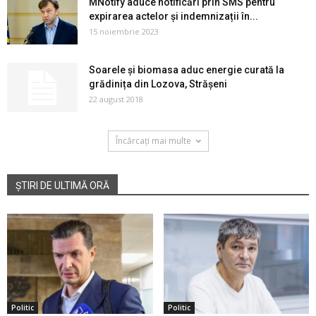
MNotify aduce notificări prin SMS pentru
expirarea actelor și indemnizații în...
15 noiembrie 2023
Soarele și biomasa aduc energie curată la
grădinița din Lozova, Strășeni
22 august 2018
Încărcați mai multe
ȘTIRI DE ULTIMĂ ORĂ
Politic
Politic