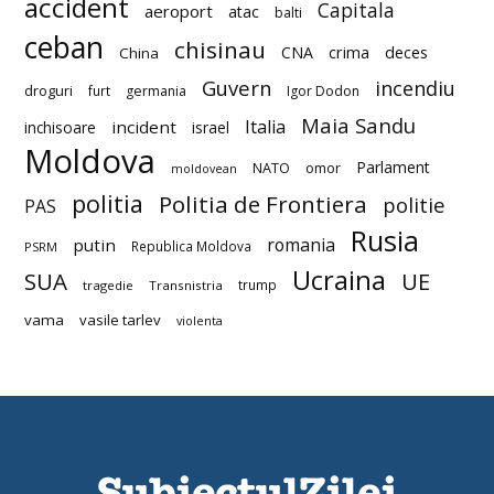
accident
Capitala
aeroport
atac
balti
ceban
chisinau
deces
CNA
crima
China
Guvern
incendiu
droguri
furt
germania
Igor Dodon
Maia Sandu
Italia
incident
inchisoare
israel
Moldova
Parlament
NATO
omor
moldovean
politia
Politia de Frontiera
politie
PAS
Rusia
romania
putin
Republica Moldova
PSRM
Ucraina
SUA
UE
trump
tragedie
Transnistria
vama
vasile tarlev
violenta