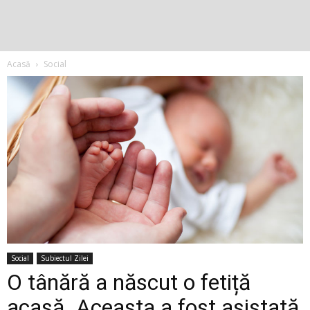
Acasă
Social
Social
Subiectul Zilei
O tânără a născut o fetiță
acasă. Aceasta a fost asistată