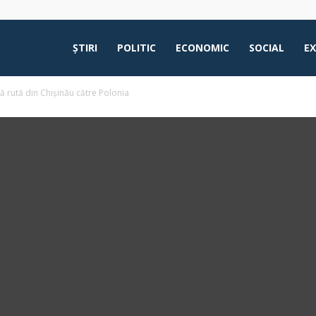
ŞTIRI
POLITIC
ECONOMIC
SOCIAL
E
 rută din Chișinău către Polonia