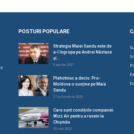
POSTURI POPULARE
C
Strategia Maiei Sandu este de
Su
a-l îngropa pe Andrei Năstase
So
și...
9 aprilie 2021
Po
ce
Ex
Plahotniuc a decis: Pro-
E
Moldova o susține pe Maia
u
Sandu
27 octombrie 2020
Care sunt condițiile companiei
Wizz Air pentru a reveni la
Chișinău
25 mai 2023