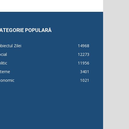
ATEGORIE POPULARĂ
biectul Zilei
14968
cial
12273
litic
11956
terne
3401
conomic
1021