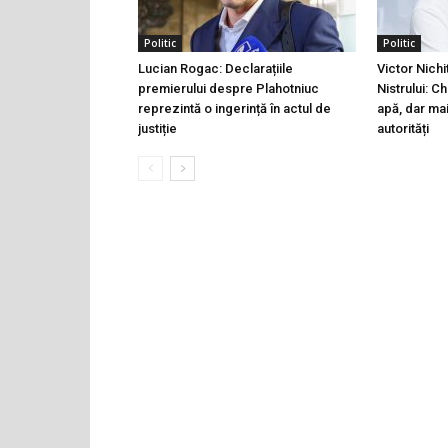
Politic
Politic
Lucian Rogac: Declarațiile
Victor Nichi
premierului despre Plahotniuc
Nistrului: C
reprezintă o ingerință în actul de
apă, dar ma
justiție
autorități