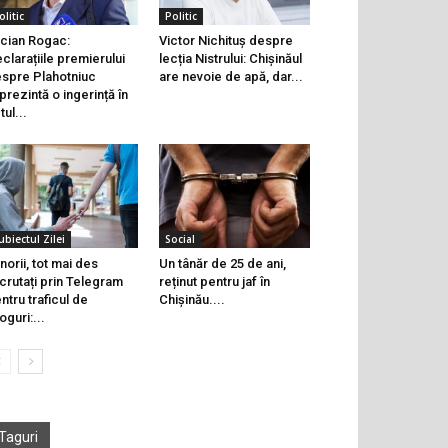
olitic
Politic
cian Rogac:
Victor Nichituș despre
clarațiile premierului
lecția Nistrului: Chișinăul
spre Plahotniuc
are nevoie de apă, dar...
prezintă o ingerință în
tul...
ubiectul Zilei
Social
norii, tot mai des
Un tânăr de 25 de ani,
crutați prin Telegram
reținut pentru jaf în
ntru traficul de
Chișinău....
oguri:...
Taguri