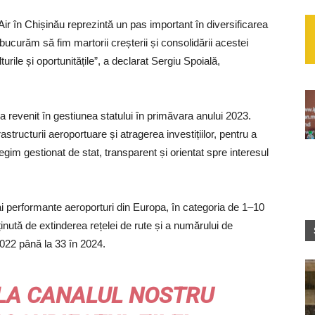
Air în Chișinău reprezintă un pas important în diversificarea
bucurăm să fim martorii creșterii și consolidării acestei
rile și oportunitățile”, a declarat Sergiu Spoială,
 revenit în gestiunea statului în primăvara anului 2023.
astructurii aeroportuare și atragerea investițiilor, pentru a
 regim gestionat de stat, transparent și orientat spre interesul
ai performante aeroporturi din Europa, în categoria de 1–10
nută de extinderea rețelei de rute și a numărului de
2022 până la 33 în 2024.
LA CANALUL NOSTRU