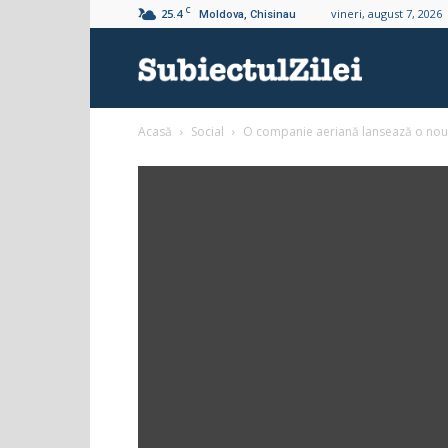
C
25.4
vineri, august 7, 2026
Moldova, Chisinau
Subiectul
Acasă
Social
O companie aeriană lansează o nouă
Zilei