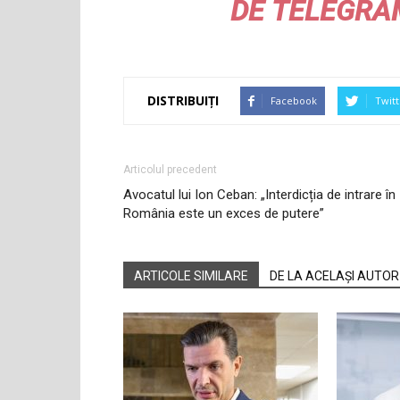
DE
TELEGRA
DISTRIBUIȚI
Facebook
Twitt
Articolul precedent
Avocatul lui Ion Ceban: „Interdicția de intrare în
România este un exces de putere”
ARTICOLE SIMILARE
DE LA ACELAȘI AUTOR