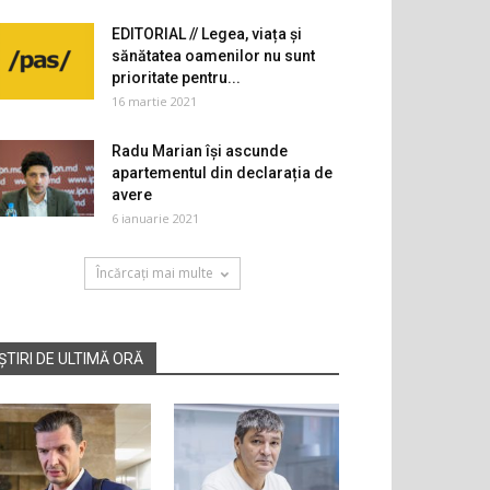
EDITORIAL // Legea, viața și
sănătatea oamenilor nu sunt
prioritate pentru...
16 martie 2021
Radu Marian își ascunde
apartementul din declarația de
avere
6 ianuarie 2021
Încărcați mai multe
ȘTIRI DE ULTIMĂ ORĂ