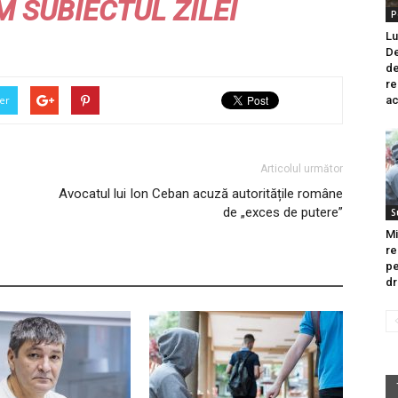
M
SUBIECTUL ZILEI
P
Lu
De
de
re
er
ac
Articolul următor
Avocatul lui Ion Ceban acuză autoritățile române
de „exces de putere”
S
Mi
re
pe
dr