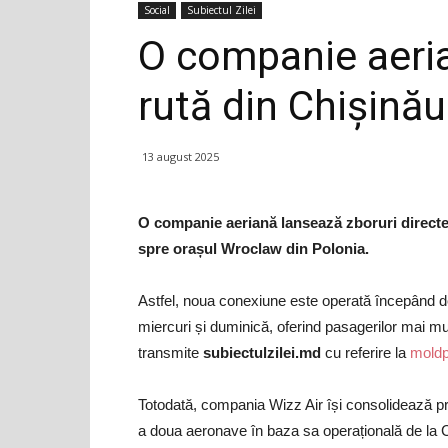
Social
Subiectul Zilei
O companie aeri
rută din Chișinău
13 august 2025
O companie aeriană lansează zboruri direct
spre orașul Wroclaw din Polonia.
Astfel, noua conexiune este operată începând de
miercuri și duminică, oferind pasagerilor mai mult
transmite
subiectulzilei.md
cu referire la
mold
Totodată, compania Wizz Air își consolidează pr
a doua aeronave în baza sa operațională de la 