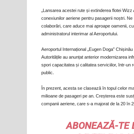
„Lansarea acestei rute și extinderea flotei Wizz 
conexiunilor aeriene pentru pasagerii noștri. Ne 
colaborări, care aduce mai aproape oamenii, cultu
administratorul interimar al Aeroportului.
Aeroportul Internațional „Eugen Doga” Chișinău a
Autoritățile au anunțat anterior modernizarea infr
spori capacitatea și calitatea serviciilor, într-un
public.
În prezent, acesta se clasează în topul celor m
milioane de pasageri pe an. Creșterea este susți
companii aeriene, care s-a majorat de la 20 în 
ABONEAZĂ-TE 