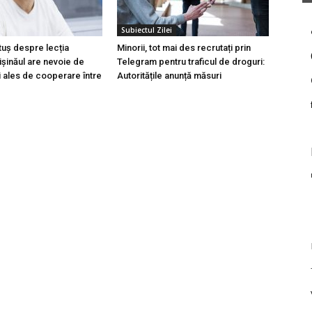
Subiectul Zilei
tuș despre lecția
Minorii, tot mai des recrutați prin
hișinăul are nevoie de
Telegram pentru traficul de droguri:
i ales de cooperare între
Autoritățile anunță măsuri