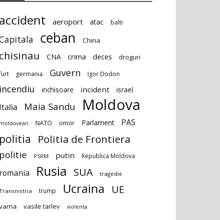
accident
aeroport
atac
balti
ceban
Capitala
China
chisinau
deces
CNA
crima
droguri
Guvern
furt
germania
Igor Dodon
incendiu
incident
inchisoare
israel
Moldova
Maia Sandu
Italia
PAS
Parlament
NATO
omor
moldovean
politia
Politia de Frontiera
politie
putin
Republica Moldova
PSRM
Rusia
SUA
romania
tragedie
Ucraina
UE
trump
Transnistria
vama
vasile tarlev
violenta