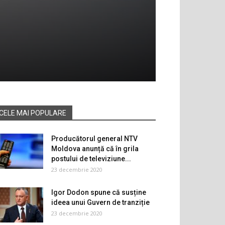
CELE MAI POPULARE
Producătorul general NTV
Moldova anunță că în grila
postului de televiziune...
23 decembrie 2020
Igor Dodon spune că susține
ideea unui Guvern de tranziție
23 decembrie 2020