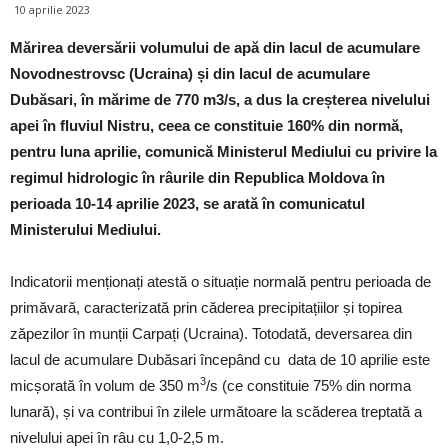
10 aprilie 2023
Mărirea deversării volumului de apă din lacul de acumulare
Novodnestrovsc (Ucraina) și din lacul de acumulare
Dubăsari, în mărime de 770 m3/s, a dus la creșterea nivelului
apei în fluviul Nistru, ceea ce constituie 160% din normă,
pentru luna aprilie, comunică Ministerul Mediului cu privire la
regimul hidrologic în râurile din Republica Moldova în
perioada 10-14 aprilie 2023, se arată în comunicatul
Ministerului Mediului.
Indicatorii menționați atestă o situație normală pentru perioada de
primăvară, caracterizată prin căderea precipitațiilor și topirea
zăpezilor în munții Carpați (Ucraina). Totodată, deversarea din
lacul de acumulare Dubăsari începând cu data de 10 aprilie este
3
micșorată în volum de 350 m
/s (ce constituie 75% din norma
lunară), și va contribui în zilele următoare la scăderea treptată a
nivelului apei în râu cu 1,0-2,5 m.