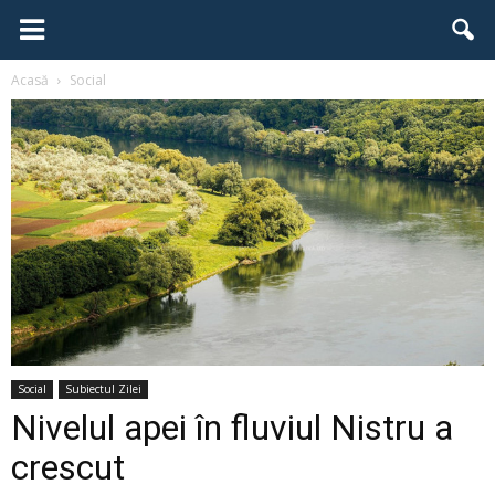
Acasă
Social
Social
Subiectul Zilei
Nivelul apei în fluviul Nistru a
crescut