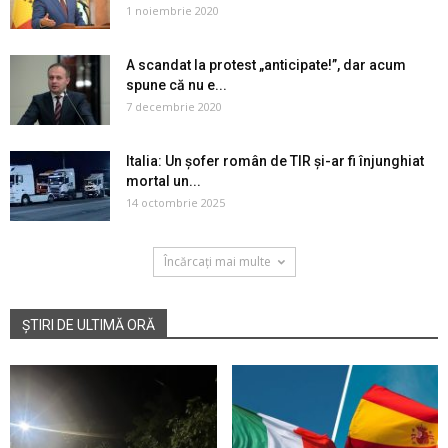
1 noiembrie 2020
A scandat la protest „anticipate!”, dar acum
spune că nu e...
7 decembrie 2020
Italia: Un șofer român de TIR și-ar fi înjunghiat
mortal un...
14 octombrie 2025
Încărcați mai multe
ȘTIRI DE ULTIMĂ ORĂ