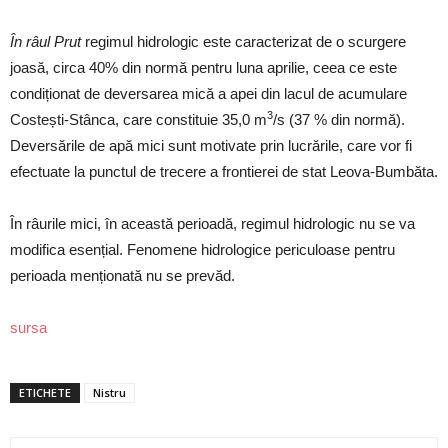
În râul Prut
regimul hidrologic este caracterizat de o scurgere
joasă, circa 40% din normă pentru luna aprilie, ceea ce este
condiționat de deversarea mică a apei din lacul de acumulare
3
Costești-Stânca, care constituie 35,0 m
/s (37 % din normă).
Deversările de apă mici sunt motivate prin lucrările, care vor fi
efectuate la punctul de trecere a frontierei de stat Leova-Bumbăta.
În râurile mici, în această perioadă, regimul hidrologic nu se va
modifica esențial. Fenomene hidrologice periculoase pentru
perioada menționată nu se prevăd.
sursa
ETICHETE
Nistru