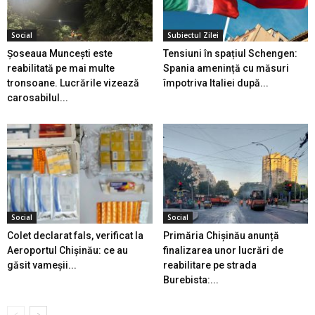
Social
Subiectul Zilei
Șoseaua Muncești este
Tensiuni în spațiul Schengen:
reabilitată pe mai multe
Spania amenință cu măsuri
tronsoane. Lucrările vizează
împotriva Italiei după...
carosabilul...
Social
Social
Colet declarat fals, verificat la
Primăria Chișinău anunță
Aeroportul Chișinău: ce au
finalizarea unor lucrări de
găsit vameșii...
reabilitare pe strada
Burebista:...