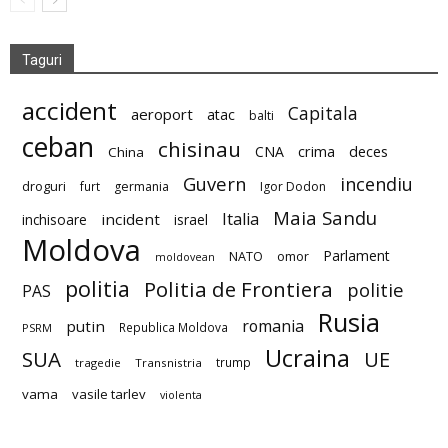
Taguri
accident
Capitala
aeroport
atac
balti
ceban
chisinau
deces
CNA
crima
China
Guvern
incendiu
droguri
furt
germania
Igor Dodon
Maia Sandu
Italia
incident
inchisoare
israel
Moldova
Parlament
NATO
omor
moldovean
politia
Politia de Frontiera
politie
PAS
Rusia
romania
putin
Republica Moldova
PSRM
Ucraina
SUA
UE
trump
tragedie
Transnistria
vama
vasile tarlev
violenta