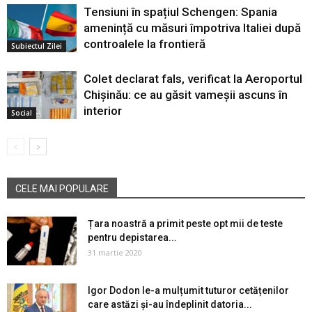
Tensiuni în spațiul Schengen: Spania
amenință cu măsuri împotriva Italiei după
controalele la frontieră
Subiectul Zilei
Colet declarat fals, verificat la Aeroportul
Chișinău: ce au găsit vameșii ascuns în
interior
Social
CELE MAI POPULARE
Țara noastră a primit peste opt mii de teste
pentru depistarea...
31 martie 2020
Igor Dodon le-a mulțumit tuturor cetățenilor
care astăzi și-au îndeplinit datoria...