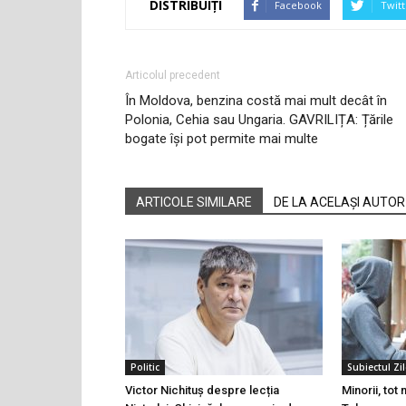
DISTRIBUIȚI
Facebook
Twitt
Articolul precedent
În Moldova, benzina costă mai mult decât în
Polonia, Cehia sau Ungaria. GAVRILIȚA: Țările
bogate își pot permite mai multe
ARTICOLE SIMILARE
DE LA ACELAȘI AUTOR
Politic
Subiectul Zil
Victor Nichituș despre lecția
Minorii, tot