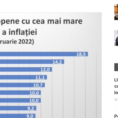
L
c
I
28
P