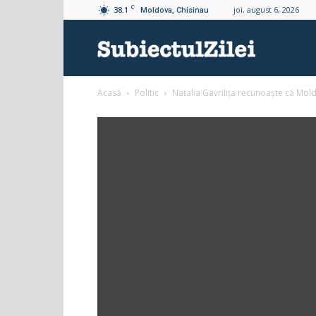
C
38.1
joi, august 6, 2026
Moldova, Chisinau
Subiectul
Acasă
Politic
Natalia Gavrilița recunoaște că Mold
Zilei