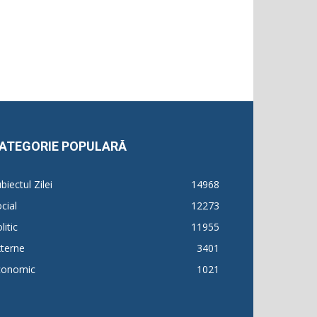
ATEGORIE POPULARĂ
biectul Zilei
14968
cial
12273
litic
11955
terne
3401
conomic
1021