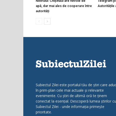
Nistrului: Chișinăul are nevoie de
Telegram pen
apă, dar mai ales de cooperare între
Autoritățile
autorități
Subiectul Zilei este portalul tău de știri care adu
în prim-plan cele mai actuale și relevante
evenimente. Cu știri de ultimă oră te ținem
conectat la esențial. Descoperă lumea știrilor c
Subiectul Zilei - unde informația primește
prioritate.