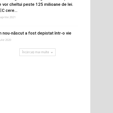
e vor cheltui peste 125 milioane de lei.
EC cere...
 aprilie 2021
n nou-născut a fost depistat într-o vie
iulie 2020
Încărcați mai multe