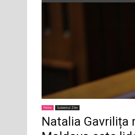
Politic
Subiectul Zilei
Natalia Gavrilița