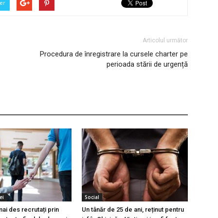
er
Articolul următor
Procedura de înregistrare la cursele charter pe
perioada stării de urgență
ei
Social
 mai des recrutați prin
Un tânăr de 25 de ani, reținut pentru