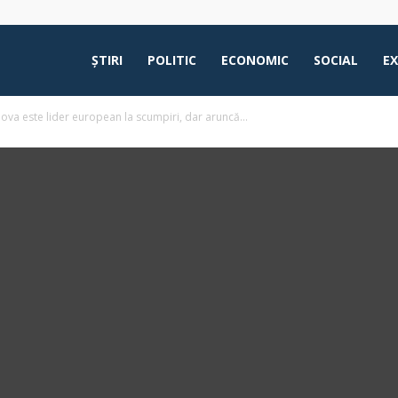
ŞTIRI
POLITIC
ECONOMIC
SOCIAL
E
ova este lider european la scumpiri, dar aruncă...