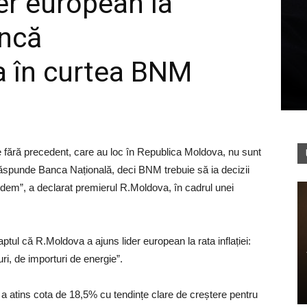
er european la
uncă
a în curtea BNM
e fără precedent, care au loc în Republica Moldova, nu sunt
 răspunde Banca Națională, deci BNM trebuie să ia decizii
edem”, a declarat premierul R.Moldova, în cadrul unei
 faptul că R.Moldova a ajuns lider european la rata inflației:
, de importuri de energie”.
a a atins cota de 18,5% cu tendințe clare de creștere pentru