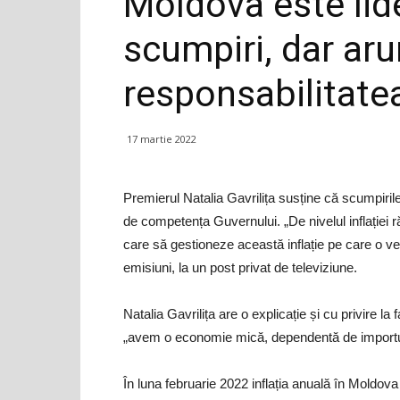
Moldova este lid
scumpiri, dar ar
responsabilitate
17 martie 2022
Premierul Natalia Gavrilița susține că scumpiril
de competența Guvernului. „De nivelul inflației
care să gestioneze această inflație pe care o v
emisiuni, la un post privat de televiziune.
Natalia Gavrilița are o explicație și cu privire la
„avem o economie mică, dependentă de importuri
În luna februarie 2022 inflația anuală în Moldov