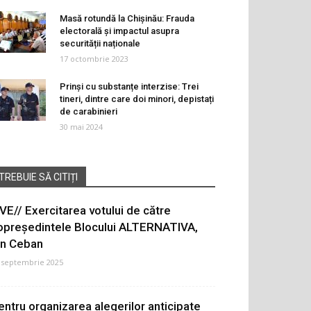
Masă rotundă la Chișinău: Frauda
electorală și impactul asupra
securității naționale
17 octombrie 2023
Prinși cu substanțe interzise: Trei
tineri, dintre care doi minori, depistați
de carabinieri
30 mai 2024
TREBUIE SĂ CITIȚI
IVE// Exercitarea votului de către
opreședintele Blocului ALTERNATIVA,
on Ceban
 septembrie 2025
entru organizarea alegerilor anticipate