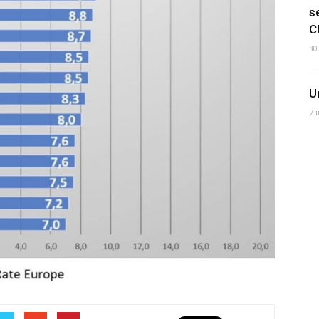
s
C
30
U
7 