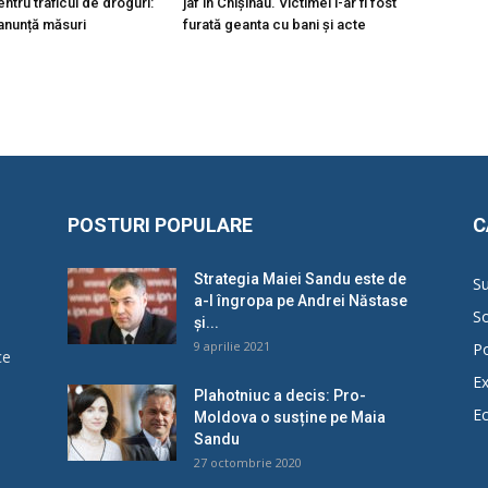
tru traficul de droguri:
jaf în Chișinău. Victimei i-ar fi fost
 anunță măsuri
furată geanta cu bani și acte
POSTURI POPULARE
C
Strategia Maiei Sandu este de
Su
a-l îngropa pe Andrei Năstase
So
și...
9 aprilie 2021
Po
ce
Ex
Plahotniuc a decis: Pro-
E
Moldova o susține pe Maia
u
Sandu
27 octombrie 2020