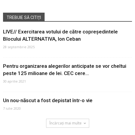
TREBUIE SĂ CITIȚI
LIVE// Exercitarea votului de către copreședintele
Blocului ALTERNATIVA, Ion Ceban
28 septembrie 2025
Pentru organizarea alegerilor anticipate se vor cheltui
peste 125 milioane de lei. CEC cere...
30 aprilie 2021
Un nou-născut a fost depistat într-o vie
7 iulie 2020
Încărcați mai multe