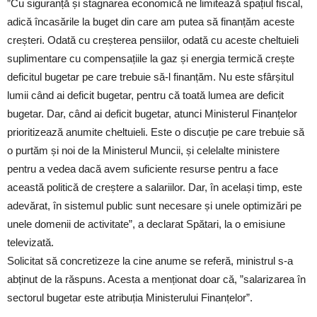
”Cu siguranță și stagnarea economică ne limitează spațiul fiscal,
adică încasările la buget din care am putea să finanțăm aceste
creșteri. Odată cu creșterea pensiilor, odată cu aceste cheltuieli
suplimentare cu compensațiile la gaz și energia termică crește
deficitul bugetar pe care trebuie să-l finanțăm. Nu este sfârșitul
lumii când ai deficit bugetar, pentru că toată lumea are deficit
bugetar. Dar, când ai deficit bugetar, atunci Ministerul Finanțelor
prioritizează anumite cheltuieli. Este o discuție pe care trebuie să
o purtăm și noi de la Ministerul Muncii, și celelalte ministere
pentru a vedea dacă avem suficiente resurse pentru a face
această politică de creștere a salariilor. Dar, în același timp, este
adevărat, în sistemul public sunt necesare și unele optimizări pe
unele domenii de activitate”, a declarat Spătari, la o emisiune
televizată.
Solicitat să concretizeze la cine anume se referă, ministrul s-a
abținut de la răspuns. Acesta a menționat doar că, ”salarizarea în
sectorul bugetar este atribuția Ministerului Finanțelor”.