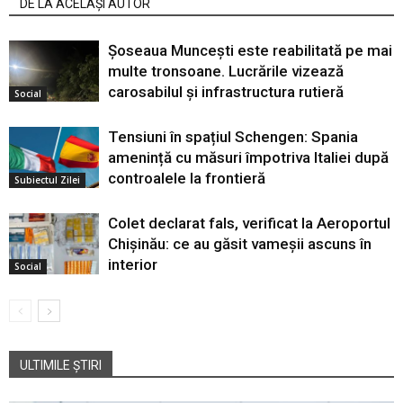
DE LA ACELAȘI AUTOR
Șoseaua Muncești este reabilitată pe mai
multe tronsoane. Lucrările vizează
carosabilul și infrastructura rutieră
Social
Tensiuni în spațiul Schengen: Spania
amenință cu măsuri împotriva Italiei după
controalele la frontieră
Subiectul Zilei
Colet declarat fals, verificat la Aeroportul
Chișinău: ce au găsit vameșii ascuns în
interior
Social
ULTIMILE ȘTIRI