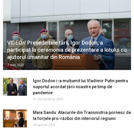
VIDEO// Președintele țării, Igor Dodon, a
participat la ceremonia de prezentare a lotului cu
ajutorul umanitar din România
7 mai 2020
Igor Dodon i-a mulțumit lui Vladimir Putin pentru
suportul acordat țării noastre pe timp de
pandemie
11 decembrie 2020
Maia Sandu: Atacurile din Transnistria pornesc de
la forțele pro-război din interiorul regiunii
26 aprilie 2022