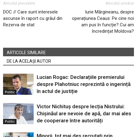
Articolul precedent
Articolul următor
DOC // Care sunt interesele
Iurie Mărgineanu, despre
ascunse în raport cu grâul din
operațiunea Ceaus: Pe cine noi
Rezerva de stat
am pus în funcție? Cui am
încredințat Moldova?
ARTICOLE SIMILARE
DE LA ACELAȘI AUTOR
Lucian Rogac: Declarațiile premierului
despre Plahotniuc reprezintă o ingerință
în actul de justiție
Politic
Victor Nichituș despre lecția Nistrului:
Chișinăul are nevoie de apă, dar mai ales
de cooperare între autorități
Politic
Minorii, tot mai des recrutați prin