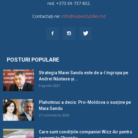
red. +373 69 737 802.
Contactați-ne:
info@subiectulzilei.md
POSTURI POPULARE
Strategia Maiei Sandu este de a-l îngropa pe
Andrei Năstase și...
9 aprilie 2021
Plahotniuc a decis: Pro-Moldova o susține pe
Maia Sandu
27 octombrie 2020
Care sunt condițiile companiei Wizz Air pentru
a reveni la Chișinău