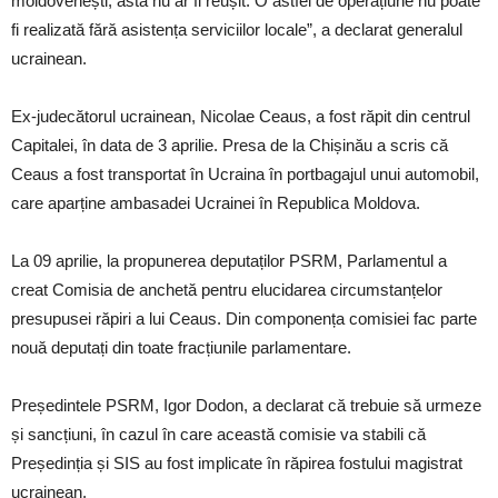
moldovenești, asta nu ar fi reușit. O astfel de operațiune nu poate
fi realizată fără asistența serviciilor locale”, a declarat generalul
ucrainean.
Ex-judecătorul ucrainean, Nicolae Ceaus, a fost răpit din centrul
Capitalei, în data de 3 aprilie. Presa de la Chișinău a scris că
Ceaus a fost transportat în Ucraina în portbagajul unui automobil,
care aparține ambasadei Ucrainei în Republica Moldova.
La 09 aprilie, la propunerea deputaților PSRM, Parlamentul a
creat Comisia de anchetă pentru elucidarea circumstanțelor
presupusei răpiri a lui Ceaus. Din componența comisiei fac parte
nouă deputați din toate fracțiunile parlamentare.
Președintele PSRM, Igor Dodon, a declarat că trebuie să urmeze
și sancțiuni, în cazul în care această comisie va stabili că
Președinția și SIS au fost implicate în răpirea fostului magistrat
ucrainean.