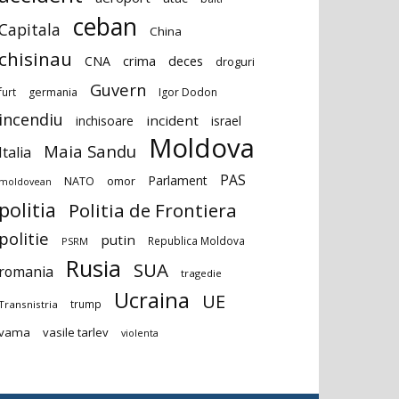
ceban
Capitala
China
chisinau
deces
CNA
crima
droguri
Guvern
furt
germania
Igor Dodon
incendiu
incident
inchisoare
israel
Moldova
Maia Sandu
Italia
PAS
Parlament
NATO
omor
moldovean
politia
Politia de Frontiera
politie
putin
Republica Moldova
PSRM
Rusia
SUA
romania
tragedie
Ucraina
UE
trump
Transnistria
vama
vasile tarlev
violenta