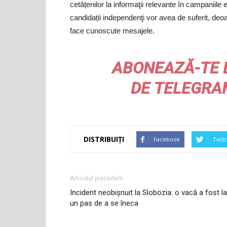
cetățenilor la informaţii relevante în campaniile
candidații independenţi vor avea de suferit, deo
face cunoscute mesajele.
ABONEAZĂ-TE 
DE
TELEGRA
DISTRIBUIȚI
Facebook
Twitt
Articolul precedent
Incident neobișnuit la Slobozia: o vacă a fost la
un pas de a se îneca