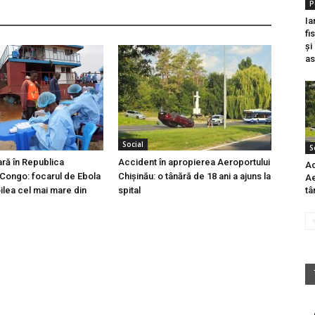
P
Ia
fi
și
as
Social
S
ară în Republica
Accident în apropierea Aeroportului
Ac
Congo: focarul de Ebola
Chișinău: o tânără de 18 ani a ajuns la
Ae
ilea cel mai mare din
spital
tâ