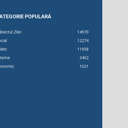
ATEGORIE POPULARĂ
biectul Zilei
14970
cial
12274
litic
11958
terne
3402
conomic
1021