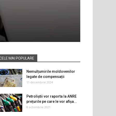
CELE MAI POPULARE
Nemulțumirile moldovenilor
legate de compensații
11 decembrie 2024
Petroliștii vor raporta la ANRE
prețurile pe care le vor afișa...
8 octombrie 2021