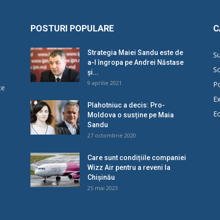
POSTURI POPULARE
C
Strategia Maiei Sandu este de
Su
a-l îngropa pe Andrei Năstase
So
și...
9 aprilie 2021
Po
ce
Ex
Plahotniuc a decis: Pro-
E
Moldova o susține pe Maia
u
Sandu
27 octombrie 2020
Care sunt condițiile companiei
Wizz Air pentru a reveni la
Chișinău
25 mai 2023