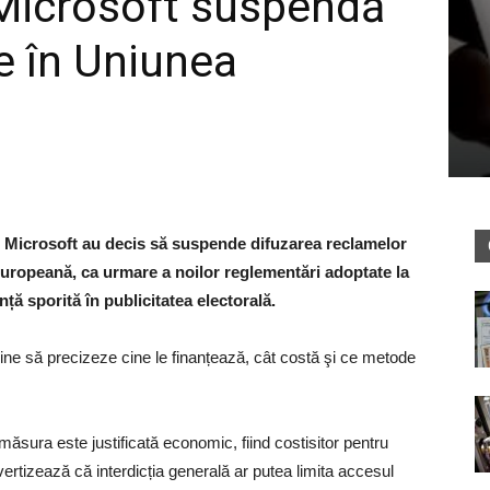
 Microsoft suspendă
e în Uniunea
 Microsoft au decis să suspende difuzarea reclamelor
 Europeană, ca urmare a noilor reglementări adoptate la
ă sporită în publicitatea electorală.
nline să precizeze cine le finanțează, cât costă şi ce metode
ăsura este justificată economic, fiind costisitor pentru
ertizează că interdicția generală ar putea limita accesul