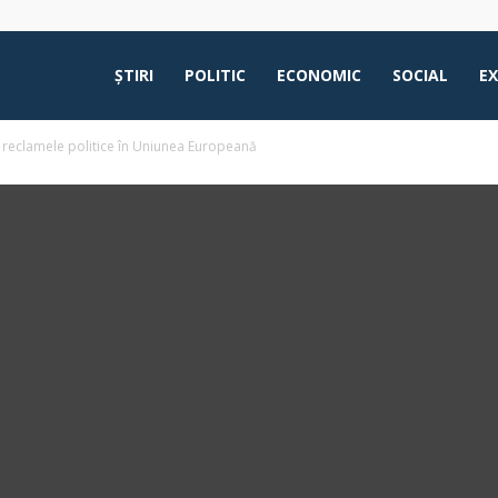
ŞTIRI
POLITIC
ECONOMIC
SOCIAL
E
 reclamele politice în Uniunea Europeană