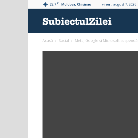
C
28.7
vineri, august 7, 2026
Moldova, Chisinau
Subiectul
Acasă
Social
Meta, Google şi Microsoft suspendă
Zilei