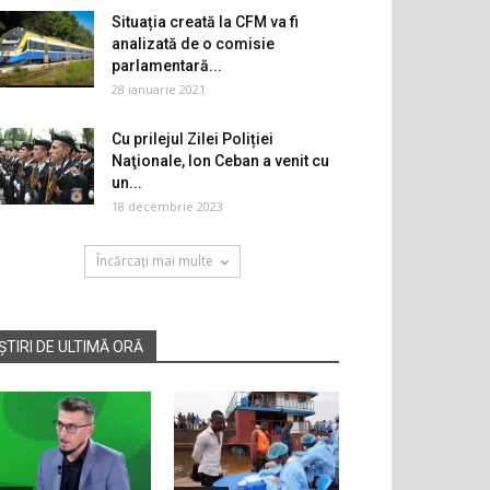
Situația creată la CFM va fi
analizată de o comisie
parlamentară...
28 ianuarie 2021
Cu prilejul Zilei Poliției
Naţionale, Ion Ceban a venit cu
un...
18 decembrie 2023
Încărcați mai multe
ȘTIRI DE ULTIMĂ ORĂ