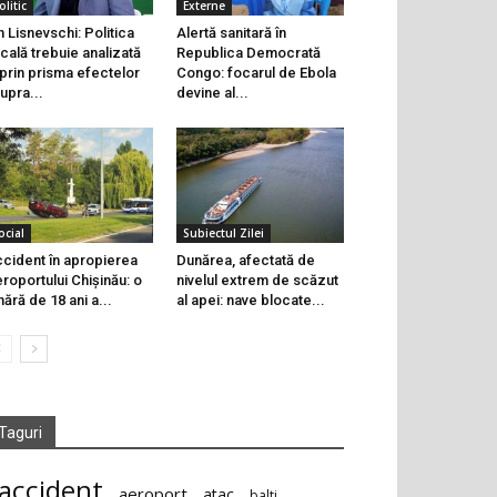
olitic
Externe
n Lisnevschi: Politica
Alertă sanitară în
scală trebuie analizată
Republica Democrată
 prin prisma efectelor
Congo: focarul de Ebola
upra...
devine al...
ocial
Subiectul Zilei
cident în apropierea
Dunărea, afectată de
roportului Chișinău: o
nivelul extrem de scăzut
nără de 18 ani a...
al apei: nave blocate...
Taguri
accident
aeroport
atac
balti