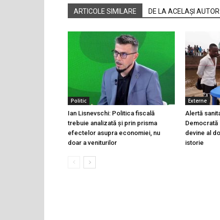
ARTICOLE SIMILARE
DE LA ACELAȘI AUTOR
Politic
Externe
Ian Lisnevschi: Politica fiscală
Alertă sanit
trebuie analizată și prin prisma
Democrată 
efectelor asupra economiei, nu
devine al do
doar a veniturilor
istorie