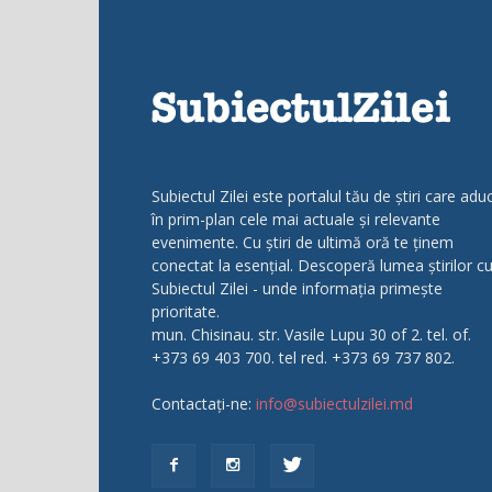
Subiectul Zilei este portalul tău de știri care adu
în prim-plan cele mai actuale și relevante
evenimente. Cu știri de ultimă oră te ținem
conectat la esențial. Descoperă lumea știrilor c
Subiectul Zilei - unde informația primește
prioritate.
mun. Chisinau. str. Vasile Lupu 30 of 2. tel. of.
+373 69 403 700. tel red. +373 69 737 802.
Contactați-ne:
info@subiectulzilei.md