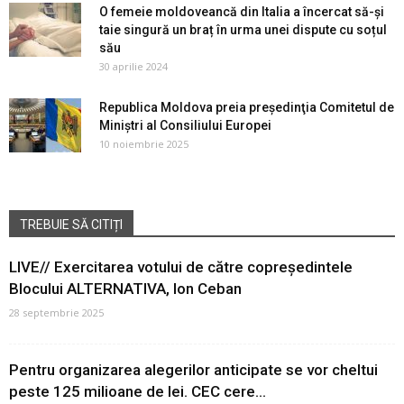
O femeie moldoveancă din Italia a încercat să-și
taie singură un braț în urma unei dispute cu soțul
său
30 aprilie 2024
Republica Moldova preia preşedinţia Comitetul de
Miniștri al Consiliului Europei
10 noiembrie 2025
TREBUIE SĂ CITIȚI
LIVE// Exercitarea votului de către copreședintele
Blocului ALTERNATIVA, Ion Ceban
28 septembrie 2025
Pentru organizarea alegerilor anticipate se vor cheltui
peste 125 milioane de lei. CEC cere...