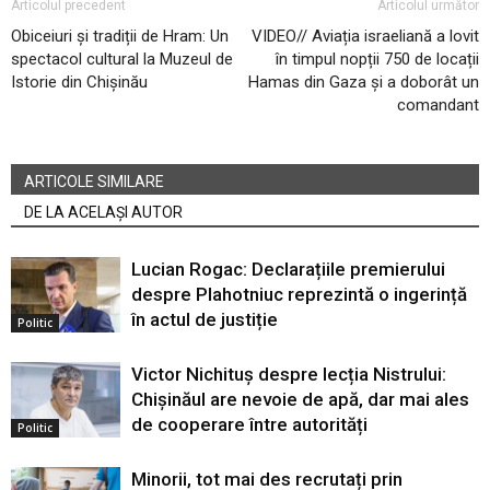
Articolul precedent
Articolul următor
Obiceiuri și tradiții de Hram: Un
VIDEO// Aviația israeliană a lovit
spectacol cultural la Muzeul de
în timpul nopții 750 de locații
Istorie din Chișinău
Hamas din Gaza și a doborât un
comandant
ARTICOLE SIMILARE
DE LA ACELAȘI AUTOR
Lucian Rogac: Declarațiile premierului
despre Plahotniuc reprezintă o ingerință
în actul de justiție
Politic
Victor Nichituș despre lecția Nistrului:
Chișinăul are nevoie de apă, dar mai ales
de cooperare între autorități
Politic
Minorii, tot mai des recrutați prin