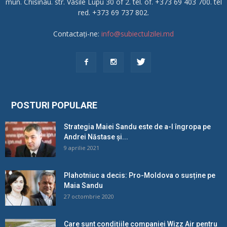
mun. Chisinau. str. Vasile Lupu 30 of 2. tel. of. +373 69 403 700. tel
red. +373 69 737 802.
Contactați-ne:
info@subiectulzilei.md
POSTURI POPULARE
Strategia Maiei Sandu este de a-l îngropa pe
Andrei Năstase și...
9 aprilie 2021
Plahotniuc a decis: Pro-Moldova o susține pe
Maia Sandu
27 octombrie 2020
Care sunt condițiile companiei Wizz Air pentru