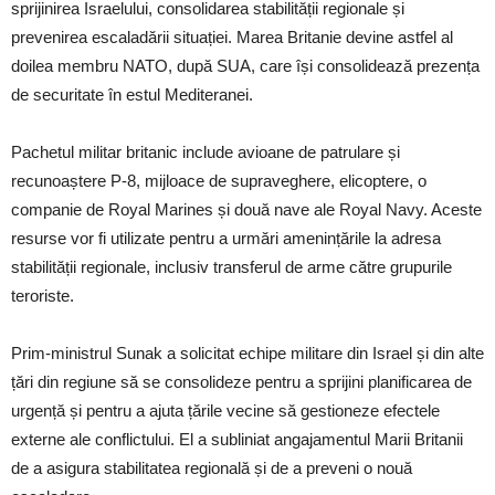
sprijinirea Israelului, consolidarea stabilității regionale și
prevenirea escaladării situației. Marea Britanie devine astfel al
doilea membru NATO, după SUA, care își consolidează prezența
de securitate în estul Mediteranei.
Pachetul militar britanic include avioane de patrulare și
recunoaștere P-8, mijloace de supraveghere, elicoptere, o
companie de Royal Marines și două nave ale Royal Navy. Aceste
resurse vor fi utilizate pentru a urmări amenințările la adresa
stabilității regionale, inclusiv transferul de arme către grupurile
teroriste.
Prim-ministrul Sunak a solicitat echipe militare din Israel și din alte
țări din regiune să se consolideze pentru a sprijini planificarea de
urgență și pentru a ajuta țările vecine să gestioneze efectele
externe ale conflictului. El a subliniat angajamentul Marii Britanii
de a asigura stabilitatea regională și de a preveni o nouă