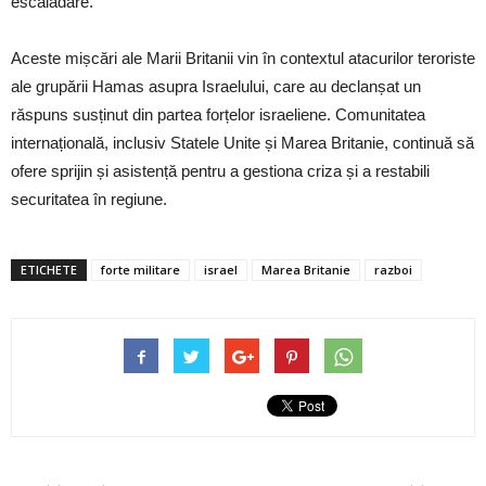
escaladare.
Aceste mișcări ale Marii Britanii vin în contextul atacurilor teroriste
ale grupării Hamas asupra Israelului, care au declanșat un
răspuns susținut din partea forțelor israeliene. Comunitatea
internațională, inclusiv Statele Unite și Marea Britanie, continuă să
ofere sprijin și asistență pentru a gestiona criza și a restabili
securitatea în regiune.
ETICHETE
forte militare
israel
Marea Britanie
razboi