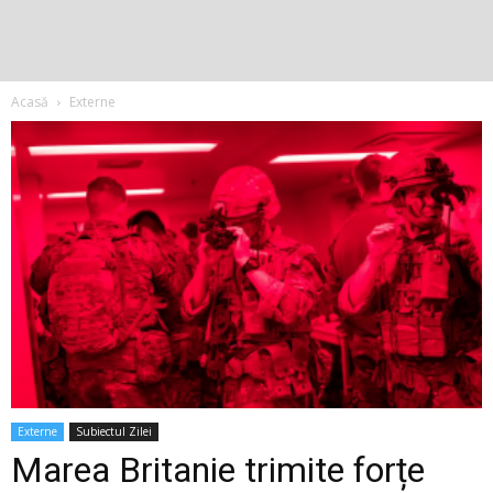
Acasă
Externe
Externe
Subiectul Zilei
Marea Britanie trimite forțe