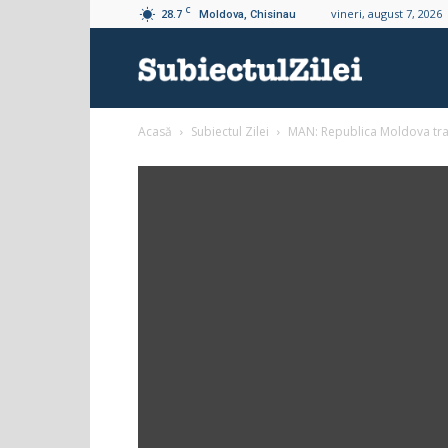
C
28.7
vineri, august 7, 2026
Moldova, Chisinau
Subiectul
Acasă
Subiectul Zilei
MAN: Republica Moldova trave
Zilei