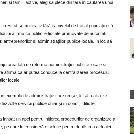
ineri și familii active, aleg să plece din țară în căutarea unui
escut semnificativ fără ca nivelul de trai al populației să
dului afirmă că politicile fiscale promovate de autorități
 antreprenorilor și administrațiilor publice locale, în loc să
rijorarea față de reforma administrației publice locale și
re afirmă că ar putea conduce la centralizarea procesului
lor locale.
un exemplu de administrație care reușește să realizeze
dezvolte servicii publice chiar și în condiții dificile.
a a lansat un apel pentru inițierea procedurilor de organizare a
te, pe care le consideră o soluție pentru depășirea actualei