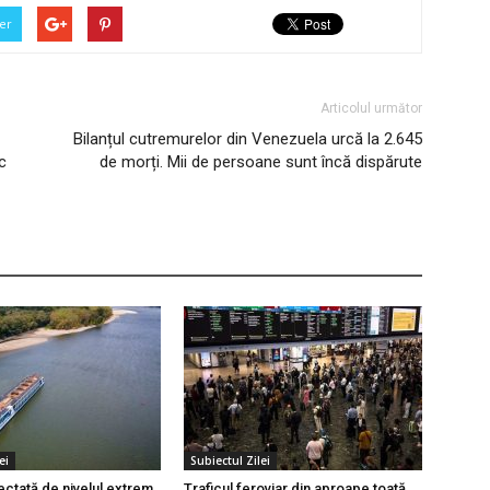
er
Articolul următor
Bilanțul cutremurelor din Venezuela urcă la 2.645
c
de morți. Mii de persoane sunt încă dispărute
ei
Subiectul Zilei
ectată de nivelul extrem
Traficul feroviar din aproape toată