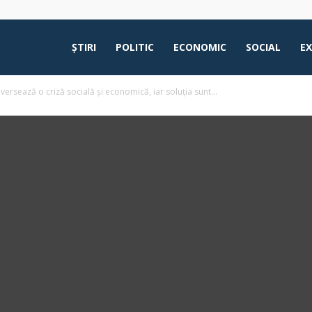
ŞTIRI
POLITIC
ECONOMIC
SOCIAL
E
rsează o criză socială și economică, iar soluția sunt...