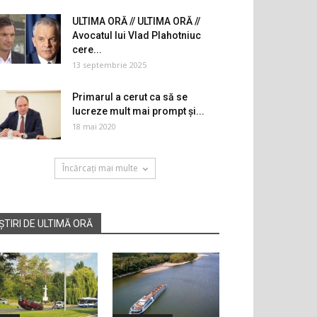
ULTIMA ORĂ // ULTIMA ORĂ //
Avocatul lui Vlad Plahotniuc
cere...
13 septembrie 2025
Primarul a cerut ca să se
lucreze mult mai prompt și...
18 mai 2020
Încărcați mai multe
ȘTIRI DE ULTIMĂ ORĂ