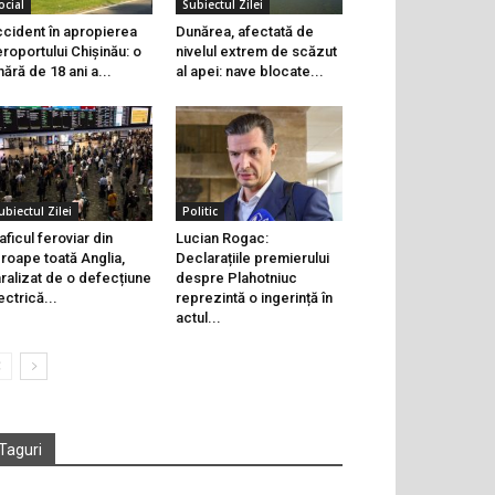
ocial
Subiectul Zilei
cident în apropierea
Dunărea, afectată de
roportului Chișinău: o
nivelul extrem de scăzut
nără de 18 ani a...
al apei: nave blocate...
ubiectul Zilei
Politic
aficul feroviar din
Lucian Rogac:
roape toată Anglia,
Declarațiile premierului
ralizat de o defecțiune
despre Plahotniuc
ectrică...
reprezintă o ingerință în
actul...
Taguri