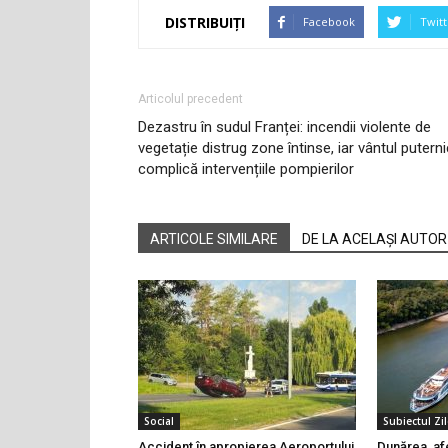
DISTRIBUIȚI
Facebook
Twitt
Articolul precedent
Dezastru în sudul Franței: incendii violente de
vegetație distrug zone întinse, iar vântul puterni
complică intervențiile pompierilor
ARTICOLE SIMILARE
DE LA ACELAȘI AUTOR
Social
Subiectul Zil
Accident în apropierea Aeroportului
Dunărea, af