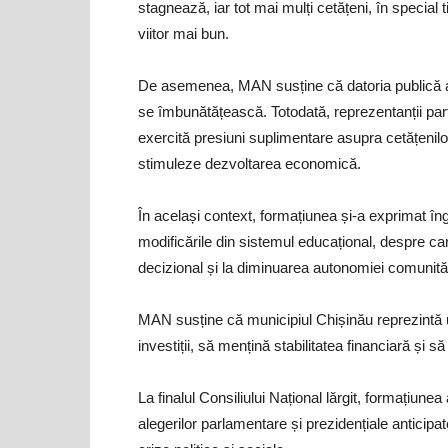
stagnează, iar tot mai mulți cetățeni, în special t
viitor mai bun.
De asemenea, MAN susține că datoria publică a cr
se îmbunătățească. Totodată, reprezentanții parti
exercită presiuni suplimentare asupra cetățenilor,
stimuleze dezvoltarea economică.
În același context, formațiunea și-a exprimat îng
modificările din sistemul educațional, despre ca
decizional și la diminuarea autonomiei comunități
MAN susține că municipiul Chișinău reprezintă 
investiții, să mențină stabilitatea financiară și să 
La finalul Consiliului Național lărgit, formațiune
alegerilor parlamentare și prezidențiale anticipa