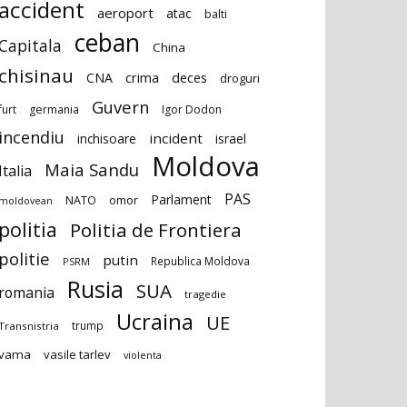
accident
aeroport
atac
balti
ceban
Capitala
China
chisinau
deces
CNA
crima
droguri
Guvern
furt
germania
Igor Dodon
incendiu
incident
inchisoare
israel
Moldova
Maia Sandu
Italia
PAS
Parlament
NATO
omor
moldovean
politia
Politia de Frontiera
politie
putin
Republica Moldova
PSRM
Rusia
SUA
romania
tragedie
Ucraina
UE
trump
Transnistria
vama
vasile tarlev
violenta