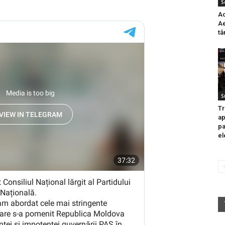
S
Ac
Ae
tâ
S
Tr
ap
pa
el