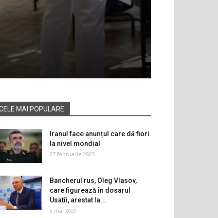
CELE MAI POPULARE
Iranul face anunțul care dă fiori
la nivel mondial
27 februarie 2023
Bancherul rus, Oleg Vlasov,
care figurează în dosarul
Usatîi, arestat la...
8 mai 2020