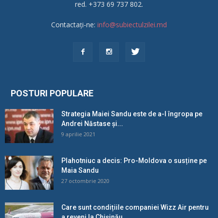
red. +373 69 737 802.
Contactați-ne:
info@subiectulzilei.md
POSTURI POPULARE
Strategia Maiei Sandu este de a-l îngropa pe
Andrei Năstase și...
9 aprilie 2021
Plahotniuc a decis: Pro-Moldova o susține pe
Maia Sandu
27 octombrie 2020
Care sunt condițiile companiei Wizz Air pentru
a reveni la Chișinău