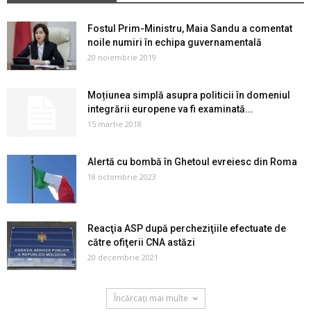
Fostul Prim-Ministru, Maia Sandu a comentat
noile numiri în echipa guvernamentală
20 noiembrie 2019
Moțiunea simplă asupra politicii în domeniul
integrării europene va fi examinată...
15 martie 2018
Alertă cu bombă în Ghetoul evreiesc din Roma
18 octombrie 2023
Reacţia ASP după percheziţiile efectuate de
către ofiţerii CNA astăzi
20 decembrie 2021
Încărcați mai multe