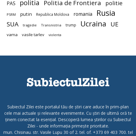
politia
Politia de Frontiera
politie
PAS
Rusia
romania
putin
Republica Moldova
PSRM
Ucraina
SUA
UE
trump
tragedie
Transnistria
vama
vasile tarlev
violenta
Subiectul Zilei este portalul tău de știri care aduce în prim-plan
cele mai actuale și relevante evenimente. Cu știri de ultimă oră te
ținem conectat la esențial. Descoperă lumea știrilor cu Subiectul
Zilei - unde informația primește prioritate.
mun. Chisinau. str. Vasile Lupu 30 of 2. tel. of. +373 69 403 700. tel