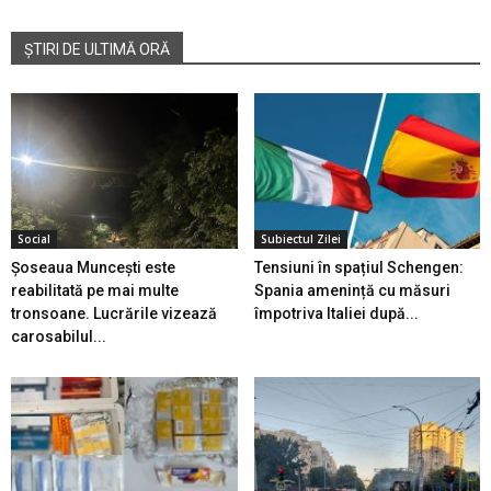
ȘTIRI DE ULTIMĂ ORĂ
Social
Subiectul Zilei
Șoseaua Muncești este
Tensiuni în spațiul Schengen:
reabilitată pe mai multe
Spania amenință cu măsuri
tronsoane. Lucrările vizează
împotriva Italiei după...
carosabilul...