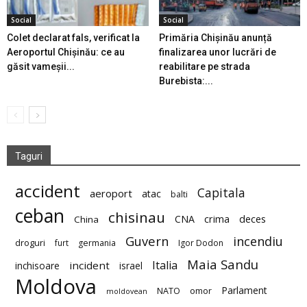
Social
Social
Colet declarat fals, verificat la
Primăria Chișinău anunță
Aeroportul Chișinău: ce au
finalizarea unor lucrări de
găsit vameșii...
reabilitare pe strada
Burebista:...
Taguri
accident
Capitala
aeroport
atac
balti
ceban
chisinau
deces
CNA
crima
China
Guvern
incendiu
droguri
furt
germania
Igor Dodon
Maia Sandu
Italia
incident
inchisoare
israel
Moldova
Parlament
NATO
omor
moldovean