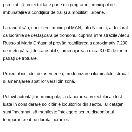
precizat că proiectul face parte din programul municipal de
îmbunătățire a condițiilor de trai și a mobilității urbane.
La rândul său, consilierul municipal MAN, Iulia Nicorici, a declarat
că lucrările se desfășoară pe tronsonul cuprins între străzile Alecu
Russo și Maria Drăgan și prevăd reabilitarea a aproximativ 7.200
de metri pătrați de carosabil și amenajarea a circa 3.000 de metri
pătrați de trotuare.
Proiectul include, de asemenea, modernizarea iluminatului stradal
și amenajarea spațiilor verzi din zonă.
Potrivit autorităților municipale, la elaborarea proiectului au fost
luate în considerare solicitările locuitorilor din sector, iar cetățenii
sunt îndemnați să manifeste înțelegere pentru disconfortul
temporar creat pe durata lucrărilor.