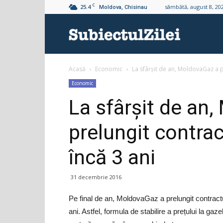
C
25.4
sâmbătă, august 8, 20
Moldova, Chisinau
Subiectul
Acasă
Economic
La sfârșit de an, MoldovaGaz a p
Zilei
Economic
La sfârșit de an
prelungit contra
încă 3 ani
31 decembrie 2016
Pe final de an, MoldovaGaz a prelungit contract
ani. Astfel, formula de stabilire a prețului la 