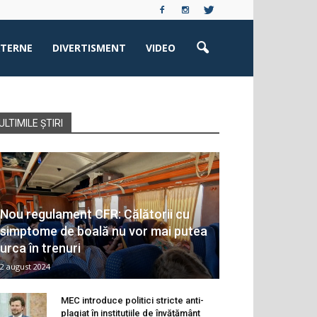
XTERNE
DIVERTISMENT
VIDEO
ULTIMILE ȘTIRI
Nou regulament CFR: Călătorii cu
simptome de boală nu vor mai putea
urca în trenuri
2 august 2024
MEC introduce politici stricte anti-
plagiat în instituțiile de învățământ