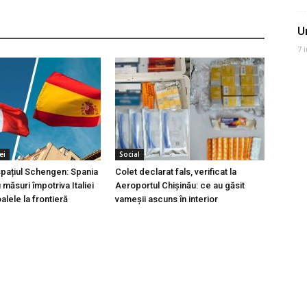
U
7 
ei
Social
 spațiul Schengen: Spania
Colet declarat fals, verificat la
măsuri împotriva Italiei
Aeroportul Chișinău: ce au găsit
lele la frontieră
vameșii ascuns în interior