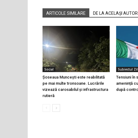
ARTICOLE SIMILARE
DE LA ACELAȘI AUTOR
Social
Subiectul Zil
Șoseaua Muncești este reabilitată
Tensiuni în
pe mai multe tronsoane. Lucrările
amenință cu 
vizează carosabilul și infrastructura
după controa
rutieră