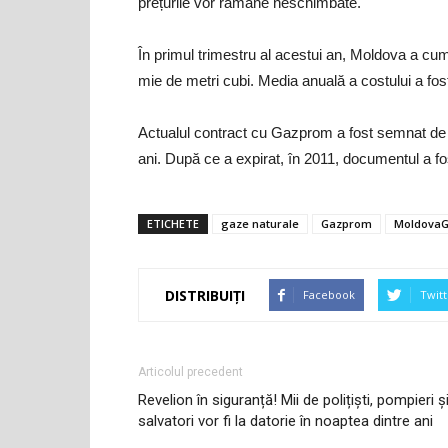
prețurile vor rămâne neschimbate.
În primul trimestru al acestui an, Moldova a cum
mie de metri cubi. Media anuală a costului a fost 
Actualul contract cu Gazprom a fost semnat de a
ani. După ce a expirat, în 2011, documentul a fos
ETICHETE
gaze naturale
Gazprom
Moldova
DISTRIBUIȚI
Facebook
Twitt
Articolul precedent
Revelion în siguranță! Mii de polițiști, pompieri ș
salvatori vor fi la datorie în noaptea dintre ani