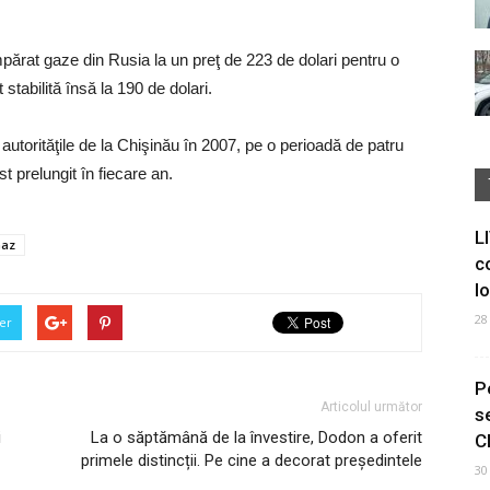
părat gaze din Rusia la un preţ de 223 de dolari pentru o
stabilită însă la 190 de dolari.
utorităţile de la Chişinău în 2007, pe o perioadă de patru
t prelungit în fiecare an.
L
Gaz
c
I
28
er
P
Articolul următor
s
i
La o săptămână de la învestire, Dodon a oferit
C
primele distincții. Pe cine a decorat președintele
30