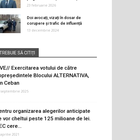
23 februarie 2026
Doi avocați, vizați în dosar de
corupere și trafic de influență
13 decembrie 2024
TREBUIE SĂ CITIȚI
IVE// Exercitarea votului de către
opreședintele Blocului ALTERNATIVA,
on Ceban
 septembrie 2025
entru organizarea alegerilor anticipate
e vor cheltui peste 125 milioane de lei.
EC cere...
 aprilie 2021