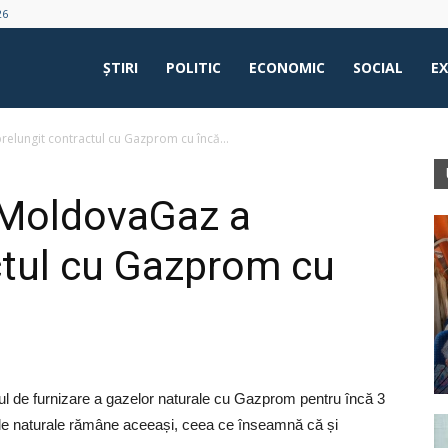
26
ŞTIRI
POLITIC
ECONOMIC
SOCIAL
E
relungit contractul cu Gazprom cu încă...
, MoldovaGaz a
ctul cu Gazprom cu
ul de furnizare a gazelor naturale cu Gazprom pentru încă 3
gazele naturale rămâne aceeași, ceea ce înseamnă că și