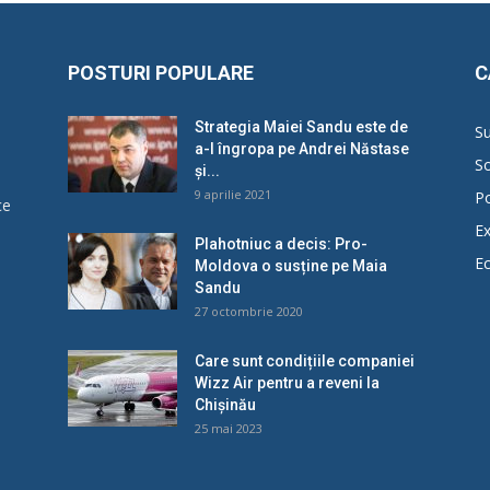
POSTURI POPULARE
C
Strategia Maiei Sandu este de
Su
a-l îngropa pe Andrei Năstase
So
și...
9 aprilie 2021
Po
ce
Ex
Plahotniuc a decis: Pro-
E
Moldova o susține pe Maia
u
Sandu
27 octombrie 2020
Care sunt condițiile companiei
Wizz Air pentru a reveni la
Chișinău
25 mai 2023