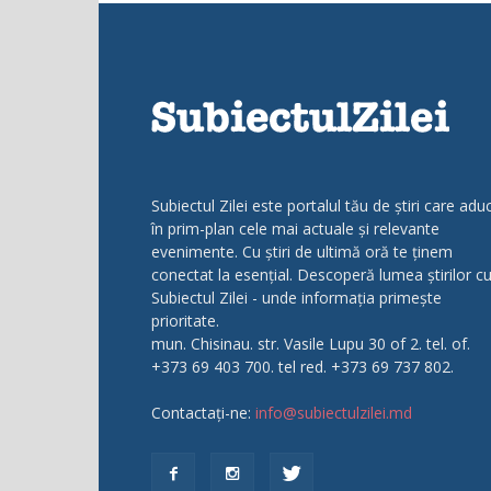
Subiectul Zilei este portalul tău de știri care adu
în prim-plan cele mai actuale și relevante
evenimente. Cu știri de ultimă oră te ținem
conectat la esențial. Descoperă lumea știrilor c
Subiectul Zilei - unde informația primește
prioritate.
mun. Chisinau. str. Vasile Lupu 30 of 2. tel. of.
+373 69 403 700. tel red. +373 69 737 802.
Contactați-ne:
info@subiectulzilei.md