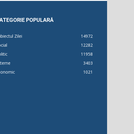
ATEGORIE POPULARĂ
biectul Zilei
14972
cial
12282
litic
11958
terne
3403
conomic
1021