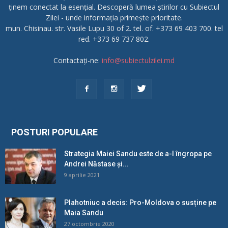
ținem conectat la esențial. Descoperă lumea știrilor cu Subiectul
Zilei - unde informația primește prioritate.
mun. Chisinau. str. Vasile Lupu 30 of 2. tel. of. +373 69 403 700. tel
red. +373 69 737 802.
Contactați-ne:
info@subiectulzilei.md
POSTURI POPULARE
Strategia Maiei Sandu este de a-l îngropa pe
Andrei Năstase și...
9 aprilie 2021
Plahotniuc a decis: Pro-Moldova o susține pe
Maia Sandu
27 octombrie 2020