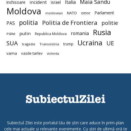
Maia Sandu
Italia
incident
inchisoare
israel
Moldova
Parlament
NATO
omor
moldovean
politia
Politia de Frontiera
politie
PAS
Rusia
romania
putin
Republica Moldova
PSRM
Ucraina
SUA
UE
trump
tragedie
Transnistria
vama
vasile tarlev
violenta
Subiectul Zilei este portalul tău de știri care aduce în prim-plan
cele mai actuale și relevante evenimente. Cu știri de ultimă oră te