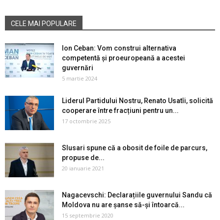
CELE MAI POPULARE
Ion Ceban: Vom construi alternativa
competentă și proeuropeană a acestei
guvernări
5 martie 2024
Liderul Partidului Nostru, Renato Usatîi, solicită
cooperare între fracțiuni pentru un...
17 octombrie 2025
Slusari spune că a obosit de foile de parcurs,
propuse de...
20 ianuarie 2021
Nagacevschi: Declarațiile guvernului Sandu că
Moldova nu are șanse să-și întoarcă...
15 septembrie 2020