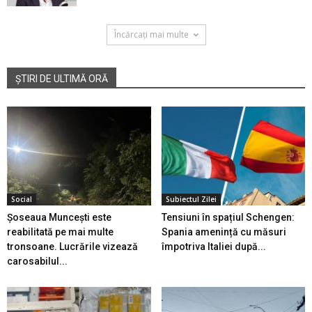
Încărcați mai multe
ȘTIRI DE ULTIMĂ ORĂ
Social
Subiectul Zilei
Șoseaua Muncești este
Tensiuni în spațiul Schengen:
reabilitată pe mai multe
Spania amenință cu măsuri
tronsoane. Lucrările vizează
împotriva Italiei după...
carosabilul...