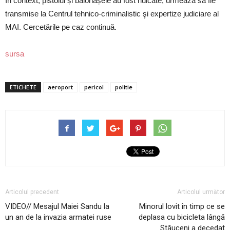
În context, pistolul și balonașele au fost ridicate, urmează să fie
transmise la Centrul tehnico-criminalistic şi expertize judiciare al
MAI. Cercetările pe caz continuă.
sursa
ETICHETE
aeroport
pericol
politie
Articolul precedent
Articolul următor
VIDEO// Mesajul Maiei Sandu la
Minorul lovit în timp ce se
un an de la invazia armatei ruse
deplasa cu bicicleta lângă
Stăuceni a decedat