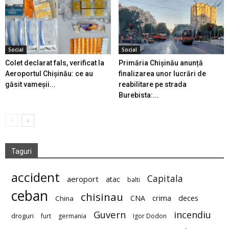
Social
Social
Colet declarat fals, verificat la
Primăria Chișinău anunță
Aeroportul Chișinău: ce au
finalizarea unor lucrări de
găsit vameșii...
reabilitare pe strada
Burebista:...
Taguri
accident
Capitala
aeroport
atac
balti
ceban
chisinau
deces
CNA
crima
China
Guvern
incendiu
droguri
furt
germania
Igor Dodon