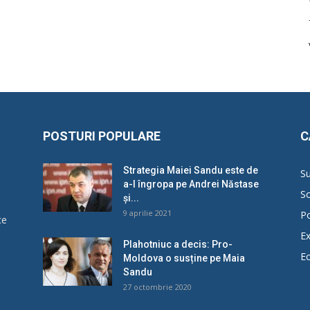
POSTURI POPULARE
C
Strategia Maiei Sandu este de
Su
a-l îngropa pe Andrei Năstase
So
și...
9 aprilie 2021
Po
ce
Ex
Plahotniuc a decis: Pro-
E
Moldova o susține pe Maia
u
Sandu
27 octombrie 2020