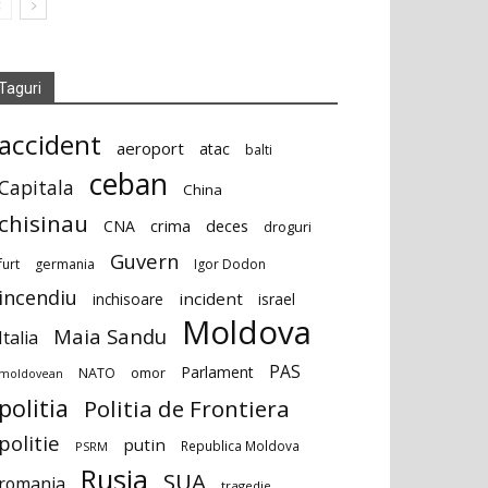
Taguri
accident
aeroport
atac
balti
ceban
Capitala
China
chisinau
deces
CNA
crima
droguri
Guvern
furt
germania
Igor Dodon
incendiu
incident
inchisoare
israel
Moldova
Maia Sandu
Italia
PAS
Parlament
NATO
omor
moldovean
politia
Politia de Frontiera
politie
putin
Republica Moldova
PSRM
Rusia
SUA
romania
tragedie