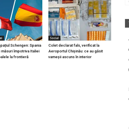
ei
Social
 spațiul Schengen: Spania
Colet declarat fals, verificat la
măsuri împotriva Italiei
Aeroportul Chișinău: ce au găsit
lele la frontieră
vameșii ascuns în interior