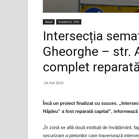
Social
Subiectul Zilei
Intersecția semaf
Gheorghe – str. 
complet reparat
24 mai 2024
Încă un proiect finalizat cu succes. „Interse
Hâjdeu” a fost reparată capital”, informeaz
„În zonă se află două instituții de învățământ, 
securizare a pietonilor care traversează intersecț