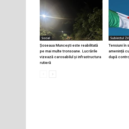
Social
Subiectul Zil
Șoseaua Muncești este reabilitată
Tensiuni în
pe mai multe tronsoane. Lucrările
amenință cu 
vizează carosabilul și infrastructura
după controa
rutieră