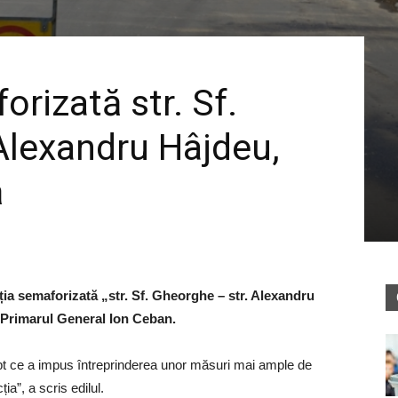
orizată str. Sf.
Alexandru Hâjdeu,
ă
cția semaforizată „str. Sf. Gheorghe – str. Alexandru
ă Primarul General Ion Ceban.
fapt ce a impus întreprinderea unor măsuri mai ample de
ia”, a scris edilul.