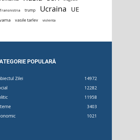
Ucraina
UE
trump
Transnistria
vama
vasile tarlev
violenta
ATEGORIE POPULARĂ
biectul Zilei
14972
cial
12282
litic
11958
terne
3403
conomic
1021