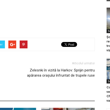
S
Șo
re
er
tr
vi
Articolul următor
Zelesnki în vizită la Harkov: Sprijin pentru
apărarea orașului înfruntat de trupele ruse
S
Co
ve
Ch
va