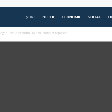
ŞTIRI
POLITIC
ECONOMIC
SOCIAL
E
eorghe – str. Alexandru Hâjdeu, complet reparată