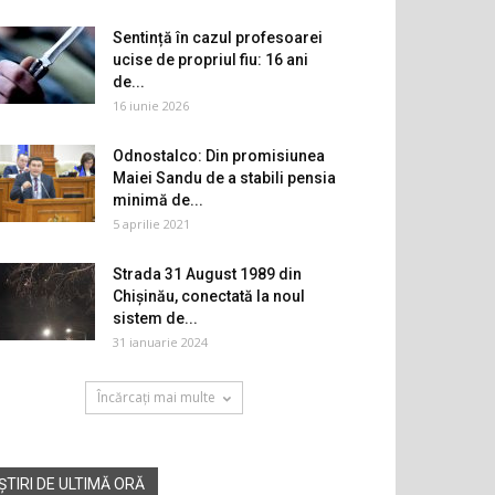
Sentință în cazul profesoarei
ucise de propriul fiu: 16 ani
de...
16 iunie 2026
Odnostalco: Din promisiunea
Maiei Sandu de a stabili pensia
minimă de...
5 aprilie 2021
Strada 31 August 1989 din
Chișinău, conectată la noul
sistem de...
31 ianuarie 2024
Încărcați mai multe
ȘTIRI DE ULTIMĂ ORĂ