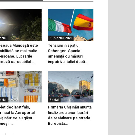
ocial
Subiectul Zilei
seaua Muncești este
Tensiuni în spațiul
abilitată pe mai multe
Schengen: Spania
onsoane. Lucrările
amenință cu măsuri
zează carosabilul...
împotriva Italiei după...
ocial
Social
let declarat fals,
Primăria Chișinău anunță
rificat la Aeroportul
finalizarea unor lucrări
ișinău: ce au găsit
de reabilitare pe strada
meșii...
Burebista:...