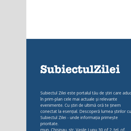
Subiectul Zilei este portalul tău de știri care adu
în prim-plan cele mai actuale și relevante
evenimente. Cu știri de ultimă oră te ținem
conectat la esențial. Descoperă lumea știrilor c
Subiectul Zilei - unde informația primește
prioritate.
mun. Chisinau. str. Vasile Lupu 30 of 2. tel. of.