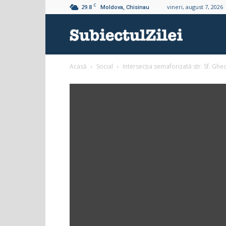
C
29.8
vineri, august 7, 2026
Moldova, Chisinau
Subiectul
Acasă
Social
Intersecția semaforizată str. Sf. Gh
Zilei