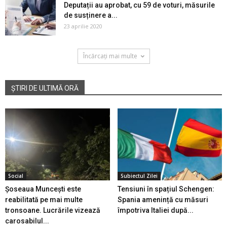
Deputații au aprobat, cu 59 de voturi, măsurile
de susținere a...
23 aprilie 2020
Încărcați mai multe
ȘTIRI DE ULTIMĂ ORĂ
Social
Subiectul Zilei
Șoseaua Muncești este
Tensiuni în spațiul Schengen:
reabilitată pe mai multe
Spania amenință cu măsuri
tronsoane. Lucrările vizează
împotriva Italiei după...
carosabilul...