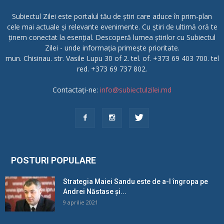
Subiectul Zilei este portalul tău de știri care aduce în prim-plan
cele mai actuale și relevante evenimente. Cu știri de ultimă oră te
ținem conectat la esențial. Descoperă lumea știrilor cu Subiectul
Zilei - unde informația primește prioritate.
mun. Chisinau. str. Vasile Lupu 30 of 2. tel. of. +373 69 403 700. tel
red. +373 69 737 802.
Contactați-ne:
info@subiectulzilei.md
POSTURI POPULARE
Strategia Maiei Sandu este de a-l îngropa pe
Andrei Năstase și...
9 aprilie 2021