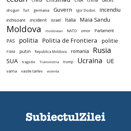
deces
CNA
crima
China
Guvern
incendiu
droguri
furt
germania
Igor Dodon
Maia Sandu
Italia
incident
inchisoare
israel
Moldova
Parlament
NATO
omor
moldovean
politia
Politia de Frontiera
politie
PAS
Rusia
romania
putin
Republica Moldova
PSRM
Ucraina
SUA
UE
trump
tragedie
Transnistria
vama
vasile tarlev
violenta