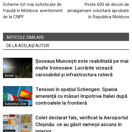
Scheme tot mai sofisticate de
Peste 600 de decizii de
fraudă în Moldova: avertisment
amalgamare voluntară aprobate
de la CNPF
în Republica Moldova
ARTICOLE SIMILARE
DE LA ACELAȘI AUTOR
Șoseaua Muncești este reabilitată pe mai
multe tronsoane. Lucrările vizează
carosabilul și infrastructura rutieră
Social
Tensiuni în spațiul Schengen: Spania
amenință cu măsuri împotriva Italiei după
controalele la frontieră
Subiectul Zilei
Colet declarat fals, verificat la Aeroportul
Chișinău: ce au găsit vameșii ascuns în
interior
Social