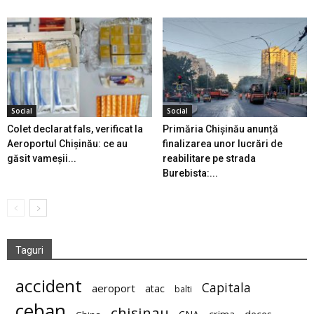
Social
Social
Colet declarat fals, verificat la
Primăria Chișinău anunță
Aeroportul Chișinău: ce au
finalizarea unor lucrări de
găsit vameșii...
reabilitare pe strada
Burebista:...
Taguri
accident
Capitala
aeroport
atac
balti
ceban
chisinau