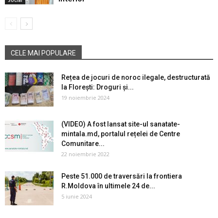
CELE MAI POPULARE
Rețea de jocuri de noroc ilegale, destructurată
la Florești: Droguri și...
19 noiembrie 2024
(VIDEO) A fost lansat site-ul sanatate-
mintala.md, portalul rețelei de Centre
Comunitare...
22 noiembrie 2022
Peste 51.000 de traversări la frontiera
R.Moldova în ultimele 24 de...
5 iunie 2024