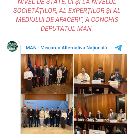
NIVEL DE STATE, CI ȘI LA NIVELUL
SOCIETĂȚILOR, AL EXPERȚILOR ȘI AL
MEDIULUI DE AFACERI”, A CONCHIS
DEPUTATUL MAN.