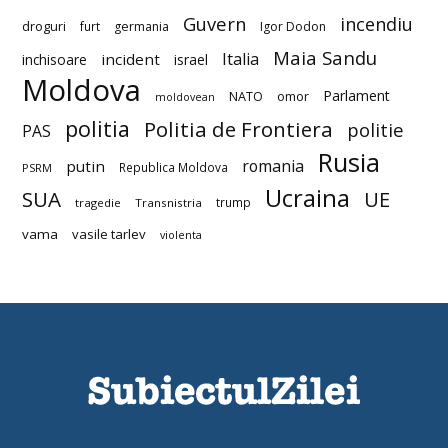
Guvern
incendiu
droguri
furt
germania
Igor Dodon
Maia Sandu
Italia
incident
inchisoare
israel
Moldova
Parlament
NATO
omor
moldovean
politia
Politia de Frontiera
politie
PAS
Rusia
romania
putin
Republica Moldova
PSRM
Ucraina
SUA
UE
trump
tragedie
Transnistria
vama
vasile tarlev
violenta