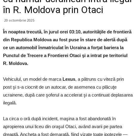
în R. Moldova prin Otaci
20 octombrie 2025
În noaptea trecută, în jurul orei 03:10, autorităţile de frontieră
din Republica Moldova au fost puse în stare de alertă după
ce un automobil înmatriculat în Ucraina a forţat bariera la
Punctul de Trecere a Frontierei Otaci şi a intrat pe teritoriul
R. Moldova.
Vehiculul, un model de marca
Lexus
, a pătruns cu viteză prin
post şi s-a ciocnit de un autocar, de asemenea cu plăcuţe
ucrainene, după care şoferul a accelerat şi a continuat deplasarea
ilegală.
La circa o oră după incident, maşina a fost abandonată în
apropierea unui liceu din oraşul Otaci, având avarii pe partea
dreaptă. Ancheta a fost demarată, fiind vizate toate ipotezele —