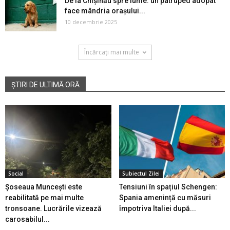
De la Chișinău spre lume: un patruped adopat
face mândria orașului...
10 decembrie 2025
Încărcați mai multe
ȘTIRI DE ULTIMĂ ORĂ
Social
Subiectul Zilei
Șoseaua Muncești este
Tensiuni în spațiul Schengen:
reabilitată pe mai multe
Spania amenință cu măsuri
tronsoane. Lucrările vizează
împotriva Italiei după...
carosabilul...