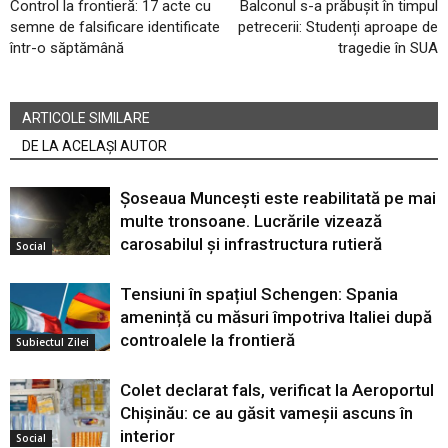
Control la frontieră: 17 acte cu
Balconul s-a prăbușit în timpul
semne de falsificare identificate
petrecerii: Studenți aproape de
într-o săptămână
tragedie în SUA
ARTICOLE SIMILARE
DE LA ACELAȘI AUTOR
Șoseaua Muncești este reabilitată pe mai
multe tronsoane. Lucrările vizează
carosabilul și infrastructura rutieră
Social
Tensiuni în spațiul Schengen: Spania
amenință cu măsuri împotriva Italiei după
controalele la frontieră
Subiectul Zilei
Colet declarat fals, verificat la Aeroportul
Chișinău: ce au găsit vameșii ascuns în
interior
Social