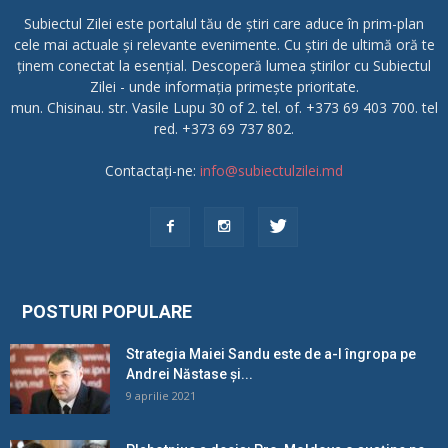
Subiectul Zilei este portalul tău de știri care aduce în prim-plan
cele mai actuale și relevante evenimente. Cu știri de ultimă oră te
ținem conectat la esențial. Descoperă lumea știrilor cu Subiectul
Zilei - unde informația primește prioritate.
mun. Chisinau. str. Vasile Lupu 30 of 2. tel. of. +373 69 403 700. tel
red. +373 69 737 802.
Contactați-ne:
info@subiectulzilei.md
POSTURI POPULARE
Strategia Maiei Sandu este de a-l îngropa pe
Andrei Năstase și...
9 aprilie 2021