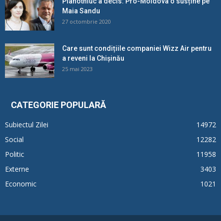
Plahotniuc a decis: Pro-Moldova o susține pe
Maia Sandu
27 octombrie 2020
Care sunt condițiile companiei Wizz Air pentru
a reveni la Chișinău
25 mai 2023
CATEGORIE POPULARĂ
Subiectul Zilei
14972
Social
12282
Politic
11958
Externe
3403
Economic
1021