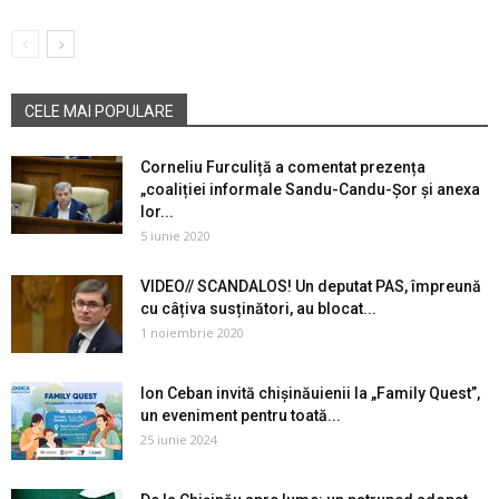
CELE MAI POPULARE
Corneliu Furculiță a comentat prezența
„coaliției informale Sandu-Candu-Șor și anexa
lor...
5 iunie 2020
VIDEO// SCANDALOS! Un deputat PAS, împreună
cu câțiva susținători, au blocat...
1 noiembrie 2020
Ion Ceban invită chișinăuienii la „Family Quest”,
un eveniment pentru toată...
25 iunie 2024