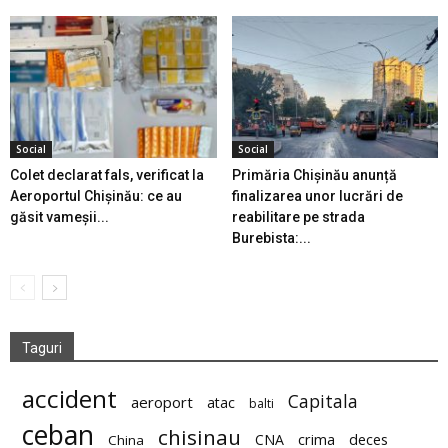
Social
Social
Colet declarat fals, verificat la
Primăria Chișinău anunță
Aeroportul Chișinău: ce au
finalizarea unor lucrări de
găsit vameșii...
reabilitare pe strada
Burebista:...
Taguri
accident
Capitala
aeroport
atac
balti
ceban
chisinau
deces
CNA
crima
China