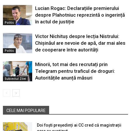
Lucian Rogac: Declarațiile premierului
despre Plahotniuc reprezintă o ingerință
în actul de justiție
Politic
Victor Nichituș despre lecția Nistrului:
Chișinăul are nevoie de apă, dar mai ales
de cooperare între autorități
Politic
Minorii, tot mai des recrutați prin
Telegram pentru traficul de droguri:
Autoritățile anunță măsuri
Subiectul Zilei
CELE MAI POPULARE
Doi foști președinți ai CC cred că magistrații