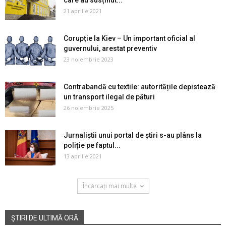
care au susținut...
21 aprilie 2021
Corupție la Kiev – Un important oficial al
guvernului, arestat preventiv
23 noiembrie 2023
Contrabandă cu textile: autoritățile depistează
un transport ilegal de pături
26 noiembrie 2025
Jurnaliștii unui portal de știri s-au plâns la
poliție pe faptul...
13 aprilie 2021
Încărcați mai multe
ȘTIRI DE ULTIMĂ ORĂ