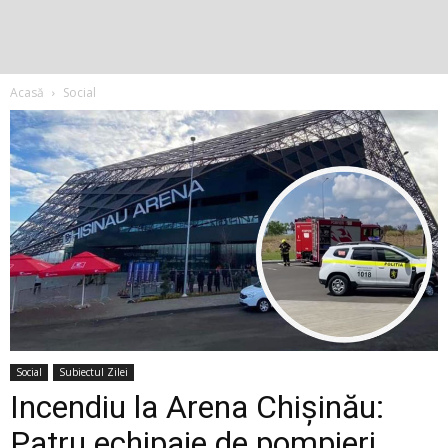
Acasă
Social
Social
Subiectul Zilei
Incendiu la Arena Chișinău:
Patru echipaje de pompieri