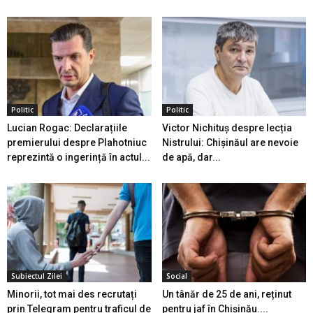
Politic
Politic
Lucian Rogac: Declarațiile
Victor Nichituș despre lecția
premierului despre Plahotniuc
Nistrului: Chișinăul are nevoie
reprezintă o ingerință în actul...
de apă, dar...
Subiectul Zilei
Social
Minorii, tot mai des recrutați
Un tânăr de 25 de ani, reținut
prin Telegram pentru traficul de
pentru jaf în Chișinău....