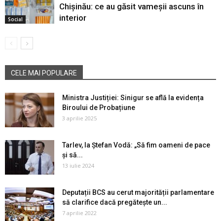
Chișinău: ce au găsit vameșii ascuns în
interior
Social
CELE MAI POPULARE
Ministra Justiției: Sinigur se află la evidența
Biroului de Probațiune
3 aprilie 2025
Tarlev, la Ștefan Vodă: „Să fim oameni de pace
și să...
13 iulie 2024
Deputații BCS au cerut majorității parlamentare
să clarifice dacă pregătește un...
7 aprilie 2022