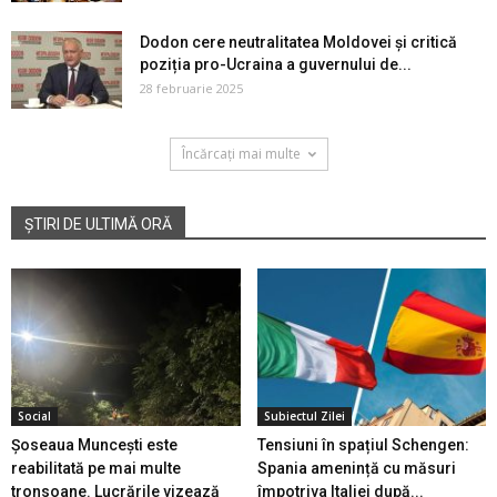
Dodon cere neutralitatea Moldovei și critică
poziția pro-Ucraina a guvernului de...
28 februarie 2025
Încărcați mai multe
ȘTIRI DE ULTIMĂ ORĂ
Social
Subiectul Zilei
Șoseaua Muncești este
Tensiuni în spațiul Schengen:
reabilitată pe mai multe
Spania amenință cu măsuri
tronsoane. Lucrările vizează
împotriva Italiei după...