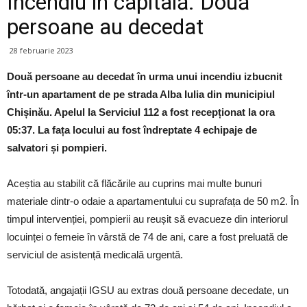
Incendiu în capitală. Două
persoane au decedat
28 februarie 2023
Două persoane au decedat în urma unui incendiu izbucnit
într-un apartament de pe strada Alba Iulia din municipiul
Chișinău. Apelul la Serviciul 112 a fost recepționat la ora
05:37. La fața locului au fost îndreptate 4 echipaje de
salvatori și pompieri.
Aceștia au stabilit că flăcările au cuprins mai multe bunuri
materiale dintr-o odaie a apartamentului cu suprafața de 50 m2. În
timpul intervenției, pompierii au reușit să evacueze din interiorul
locuinței o femeie în vârstă de 74 de ani, care a fost preluată de
serviciul de asistență medicală urgentă.
Totodată, angajații IGSU au extras două persoane decedate, un