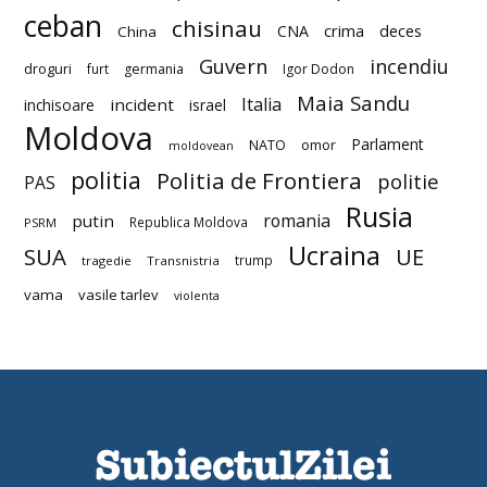
ceban
chisinau
deces
CNA
crima
China
Guvern
incendiu
droguri
furt
germania
Igor Dodon
Maia Sandu
Italia
incident
inchisoare
israel
Moldova
Parlament
NATO
omor
moldovean
politia
Politia de Frontiera
politie
PAS
Rusia
romania
putin
Republica Moldova
PSRM
Ucraina
SUA
UE
trump
tragedie
Transnistria
vama
vasile tarlev
violenta