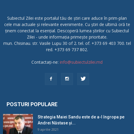
Subiectul Zilei este portalul tău de știri care aduce în prim-plan
cele mai actuale și relevante evenimente. Cu știri de ultimă oră te
ținem conectat la esențial. Descoperă lumea știrilor cu Subiectul
Zilei - unde informația primește prioritate.
mun. Chisinau. str. Vasile Lupu 30 of 2. tel. of. +373 69 403 700. tel
red. +373 69 737 802.
Contactați-ne:
info@subiectulzilei.md
POSTURI POPULARE
Strategia Maiei Sandu este de a-l îngropa pe
Andrei Năstase și...
9 aprilie 2021