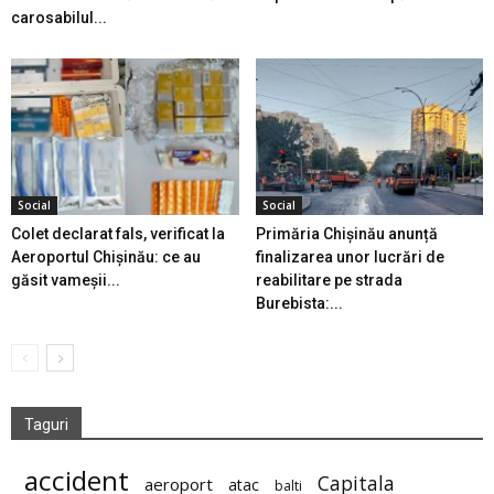
carosabilul...
Social
Social
Colet declarat fals, verificat la
Primăria Chișinău anunță
Aeroportul Chișinău: ce au
finalizarea unor lucrări de
găsit vameșii...
reabilitare pe strada
Burebista:...
Taguri
accident
Capitala
aeroport
atac
balti