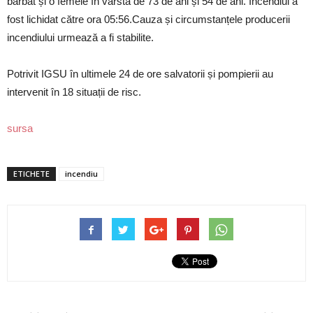
bărbat și o femeie în vârstă de 73 de ani și 54 de ani. Incendiul a
fost lichidat către ora 05:56.Cauza și circumstanțele producerii
incendiului urmează a fi stabilite.
Potrivit IGSU în ultimele 24 de ore salvatorii și pompierii au
intervenit în 18 situații de risc.
sursa
ETICHETE
incendiu