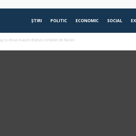
ŞTIRI
POLITIC
ECONOMIC
SOCIAL
E
aj cu două mașini distrus complet de flăcări