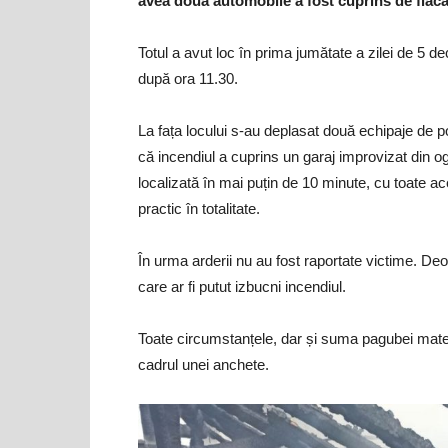
avea două automobile a fost cuprins de flăcă
Totul a avut loc în prima jumătate a zilei de 5 de
după ora 11.30.
La fața locului s-au deplasat două echipaje de pomp
că incendiul a cuprins un garaj improvizat din 
localizată în mai puțin de 10 minute, cu toate ac
practic în totalitate.
În urma arderii nu au fost raportate victime. De
care ar fi putut izbucni incendiul.
Toate circumstanțele, dar și suma pagubei materi
cadrul unei anchete.