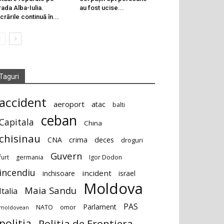
rada Alba-Iulia.
au fost ucise...
crările continuă în...
Taguri
accident
aeroport
atac
balti
ceban
Capitala
China
chisinau
deces
CNA
crima
droguri
Guvern
furt
germania
Igor Dodon
incendiu
incident
inchisoare
israel
Moldova
Maia Sandu
Italia
PAS
Parlament
NATO
omor
moldovean
politia
Politia de Frontiera