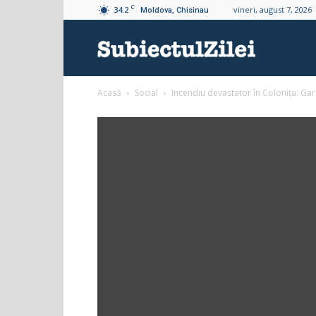
C
34.2
vineri, august 7, 2026
Moldova, Chisinau
Subiectul
Acasă
Social
Incendiu devastator în Colonița: Gar
Zilei