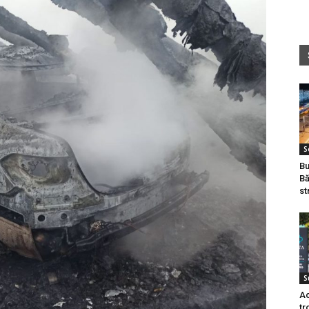
S
Bu
Bă
st
S
Ac
tr