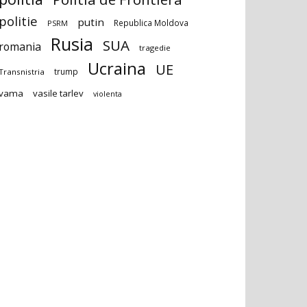
politie
putin
Republica Moldova
PSRM
Rusia
SUA
romania
tragedie
Ucraina
UE
trump
Transnistria
vama
vasile tarlev
violenta