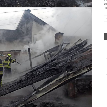
st
Lu