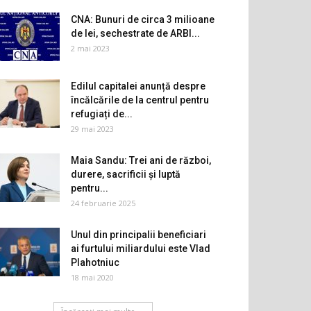
CNA: Bunuri de circa 3 milioane
de lei, sechestrate de ARBI...
2 mai 2023
Edilul capitalei anunță despre
încălcările de la centrul pentru
refugiați de...
29 mai 2023
Maia Sandu: Trei ani de război,
durere, sacrificii și luptă
pentru...
24 februarie 2025
Unul din principalii beneficiari
ai furtului miliardului este Vlad
Plahotniuc
18 mai 2020