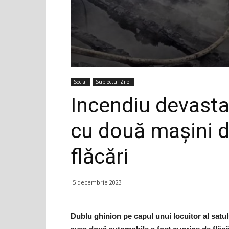
Social
Subiectul Zilei
Incendiu devastat
cu două mașini d
flăcări
5 decembrie 2023
Dublu ghinion pe capul unui locuitor al satu