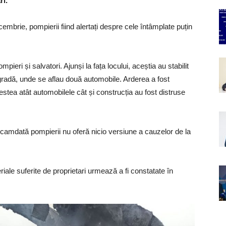
ri.
cembrie, pompierii fiind alertați despre cele întâmplate puțin
ieri și salvatori. Ajunși la fața locului, aceștia au stabilit
ogradă, unde se aflau două automobile. Arderea a fost
estea atât automobilele cât și construcția au fost distruse
ocamdată pompierii nu oferă nicio versiune a cauzelor de la
ale suferite de proprietari urmează a fi constatate în