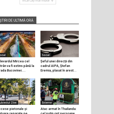
Încărcați mai multe
ȘTIRI DE ULTIMĂ ORĂ
ocial
Social
levardul Mircea cel
Șeful unei direcții din
trân va fi extins până la
cadrul AIPA, Ștefan
rada Bucovinei....
Eremia, plasat în arest...
ubiectul Zilei
Externe
cese pietonale și
Atac armat în Thailanda:
otuare reparate pe
cel puțin opt persoane