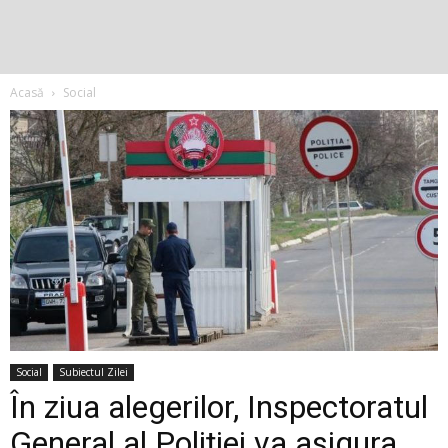
Acasă
Social
Social
Subiectul Zilei
În ziua alegerilor, Inspectoratul
General al Poliției va asigura