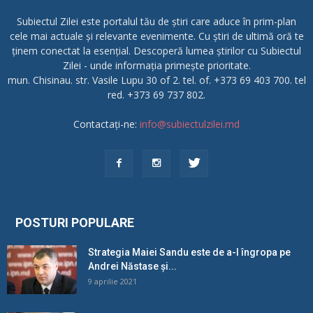
Subiectul Zilei este portalul tău de știri care aduce în prim-plan
cele mai actuale și relevante evenimente. Cu știri de ultimă oră te
ținem conectat la esențial. Descoperă lumea știrilor cu Subiectul
Zilei - unde informația primește prioritate.
mun. Chisinau. str. Vasile Lupu 30 of 2. tel. of. +373 69 403 700. tel
red. +373 69 737 802.
Contactați-ne:
info@subiectulzilei.md
POSTURI POPULARE
Strategia Maiei Sandu este de a-l îngropa pe
Andrei Năstase și...
9 aprilie 2021