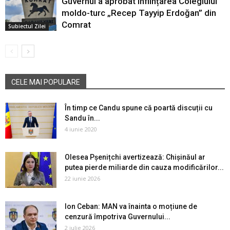
Guvernul a aprobat înființarea Colegiului
moldo-turc „Recep Tayyip Erdoğan” din
Comrat
Subiectul Zilei
CELE MAI POPULARE
În timp ce Candu spune că poartă discuții cu
Sandu în...
4 iunie 2020
Olesea Pșenițchi avertizează: Chișinăul ar
putea pierde miliarde din cauza modificărilor...
22 iunie 2026
Ion Ceban: MAN va înainta o moțiune de
cenzură împotriva Guvernului...
2 iulie 2026