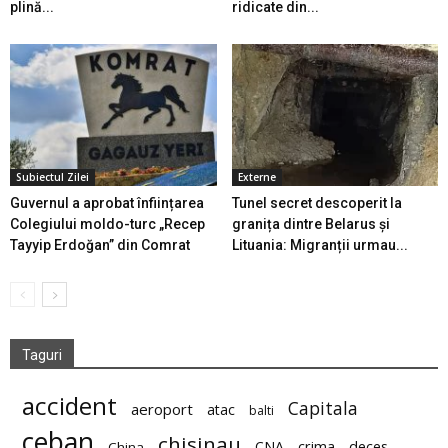
plină...
ridicate din...
Subiectul Zilei
Externe
Guvernul a aprobat înființarea
Tunel secret descoperit la
Colegiului moldo-turc „Recep
granița dintre Belarus și
Tayyip Erdoğan” din Comrat
Lituania: Migranții urmau...
Taguri
accident
Capitala
aeroport
atac
balti
ceban
chisinau
deces
CNA
crima
China