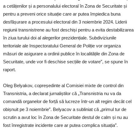
a cetățenilor și a personalului electoral în Zona de Securitate și
pentru a preveni orice situație care ar putea împiedica buna
desfășurare a procesului electoral din 3 noiembrie 2024. Liderii
regiunii transnistrene au fost deschiși pentru a evita destabilizarea
în ziua turului doi al alegerilor prezidențiale. Subdiviziunile
teritoriale ale Inspectoratului General de Poliție vor organiza
măsuri de asigurare a ordinii publice în localitățile din Zona de
Securitate, unde vor fi deschise secțiile de votare”, se spune în
raport.
Oleg Belyakov, copreședinte al Comisiei mixte de control din
Transnistria, a declarat jurnaliștilor că „Transnistria nu va da
comandă organelor de forță să lucreze într-un alt regim decât cel
obișnuit pe 3 noiembrie”. Belyacov a subliniat că „primul tur de
scrutin a avut loc în Zona de Securitate destul de calm și nu au
fost înregistrate incidente care ar putea complica situația”.