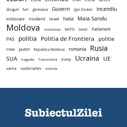
Guvern
incendiu
droguri
furt
germania
Igor Dodon
Maia Sandu
Italia
incident
inchisoare
israel
Moldova
Parlament
NATO
omor
moldovean
politia
Politia de Frontiera
politie
PAS
Rusia
romania
putin
Republica Moldova
PSRM
Ucraina
SUA
UE
trump
tragedie
Transnistria
vama
vasile tarlev
violenta