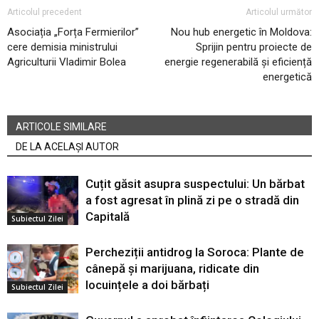
Articolul precedent
Articolul următor
Asociația „Forța Fermierilor”
Nou hub energetic în Moldova:
cere demisia ministrului
Sprijin pentru proiecte de
Agriculturii Vladimir Bolea
energie regenerabilă și eficiență
energetică
ARTICOLE SIMILARE
DE LA ACELAȘI AUTOR
Cuțit găsit asupra suspectului: Un bărbat
a fost agresat în plină zi pe o stradă din
Capitală
Subiectul Zilei
Percheziții antidrog la Soroca: Plante de
cânepă și marijuana, ridicate din
locuințele a doi bărbați
Subiectul Zilei