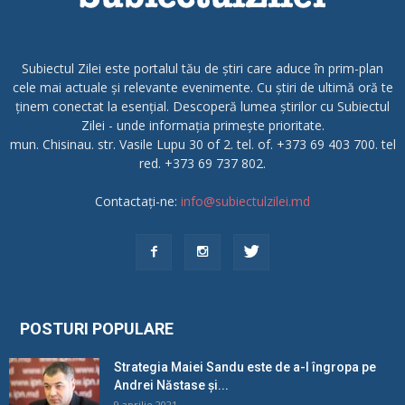
Subiectul Zilei este portalul tău de știri care aduce în prim-plan
cele mai actuale și relevante evenimente. Cu știri de ultimă oră te
ținem conectat la esențial. Descoperă lumea știrilor cu Subiectul
Zilei - unde informația primește prioritate.
mun. Chisinau. str. Vasile Lupu 30 of 2. tel. of. +373 69 403 700. tel
red. +373 69 737 802.
Contactați-ne:
info@subiectulzilei.md
POSTURI POPULARE
Strategia Maiei Sandu este de a-l îngropa pe
Andrei Năstase și...
9 aprilie 2021