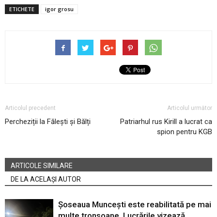
ETICHETE
igor grosu
Articolul precedent
Articolul următor
Percheziții la Fălești și Bălți
Patriarhul rus Kirill a lucrat ca
spion pentru KGB
ARTICOLE SIMILARE
DE LA ACELAȘI AUTOR
Șoseaua Muncești este reabilitată pe mai
multe tronsoane. Lucrările vizează