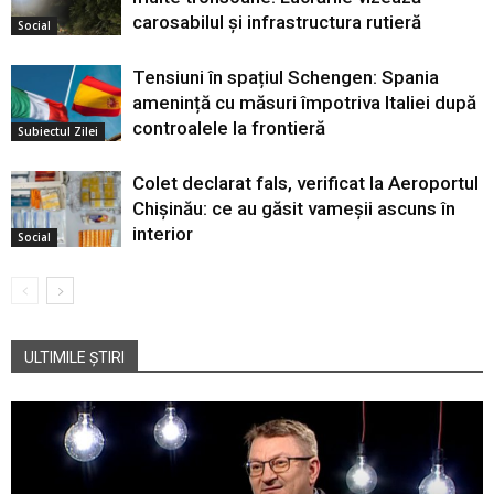
carosabilul și infrastructura rutieră
Social
Tensiuni în spațiul Schengen: Spania
amenință cu măsuri împotriva Italiei după
controalele la frontieră
Subiectul Zilei
Colet declarat fals, verificat la Aeroportul
Chișinău: ce au găsit vameșii ascuns în
interior
Social
ULTIMILE ȘTIRI