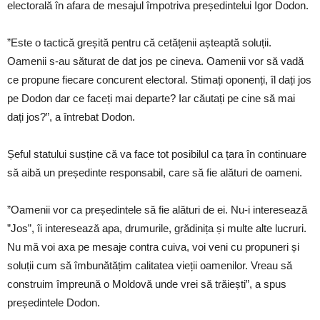
electorală în afara de mesajul împotriva președintelui Igor Dodon.
”Este o tactică greșită pentru că cetățenii așteaptă soluții.
Oamenii s-au săturat de dat jos pe cineva. Oamenii vor să vadă
ce propune fiecare concurent electoral. Stimați oponenți, îl dați jos
pe Dodon dar ce faceți mai departe? Iar căutați pe cine să mai
dați jos?”, a întrebat Dodon.
Șeful statului susține că va face tot posibilul ca țara în continuare
să aibă un președinte responsabil, care să fie alături de oameni.
”Oamenii vor ca președintele să fie alături de ei. Nu-i interesează
”Jos”, îi interesează apa, drumurile, grădinița și multe alte lucruri.
Nu mă voi axa pe mesaje contra cuiva, voi veni cu propuneri și
soluții cum să îmbunătățim calitatea vieții oamenilor. Vreau să
construim împreună o Moldovă unde vrei să trăiești”, a spus
președintele Dodon.