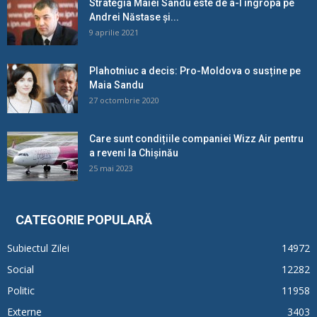
Strategia Maiei Sandu este de a-l îngropa pe
Andrei Năstase și...
9 aprilie 2021
Plahotniuc a decis: Pro-Moldova o susține pe
Maia Sandu
27 octombrie 2020
Care sunt condițiile companiei Wizz Air pentru
a reveni la Chișinău
25 mai 2023
CATEGORIE POPULARĂ
Subiectul Zilei
14972
Social
12282
Politic
11958
Externe
3403