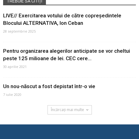
TREBUIE SĂ CITIȚI
LIVE// Exercitarea votului de către copreședintele
Blocului ALTERNATIVA, Ion Ceban
28 septembrie 2025
Pentru organizarea alegerilor anticipate se vor cheltui
peste 125 milioane de lei. CEC cere...
30 aprilie 2021
Un nou-născut a fost depistat într-o vie
7 iulie 2020
Încărcați mai multe