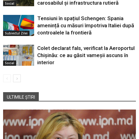
carosabilul și infrastructura rutieră
Social
Tensiuni în spațiul Schengen: Spania
amenință cu măsuri împotriva Italiei după
controalele la frontieră
Subiectul Zilei
Colet declarat fals, verificat la Aeroportul
Chișinău: ce au găsit vameșii ascuns în
interior
Social
ULTIMILE ȘTIRI