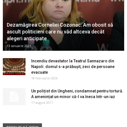
Dezamăgirea Corneliei Cozonac: Am obosit să
ascult politicieni care nu văd altceva decât
alegeri anticipate
13 ianuarie 2021
Incendiu devastator la Teatrul Sannazaro din
Napoli: domul s-a prăbușit, zeci de persoane
evacuate
18 februarie 2026
Un polițist din Ungheni, condamnat pentru tortură.
A amenințat un minor că-l va îneca într-un iaz
17 august 2017