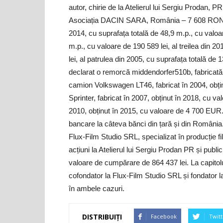
autor, chirie de la Atelierul lui Sergiu Prodan, PR
Asociația DACIN SARA, România – 7 608 RO
2014, cu suprafața totală de 48,9 m.p., cu valoar
m.p., cu valoare de 190 589 lei, al treilea din 2
lei, al patrulea din 2005, cu suprafața totală d
declarat o remorcă middendorfer510b, fabricată
camion Volkswagen LT46, fabricat în 2004, obț
Sprinter, fabricat în 2007, obținut în 2018, cu 
2010, obținut în 2015, cu valoare de 4 700 EUR
bancare la câteva bănci din țară și din România
Flux-Film Studio SRL, specializat în producție 
acțiuni la Atelierul lui Sergiu Prodan PR și publi
valoare de cumpărare de 864 437 lei.
La capitol
cofondator la Flux-Film Studio SRL și fondator l
în ambele cazuri.
DISTRIBUIȚI
Facebook
Twitt