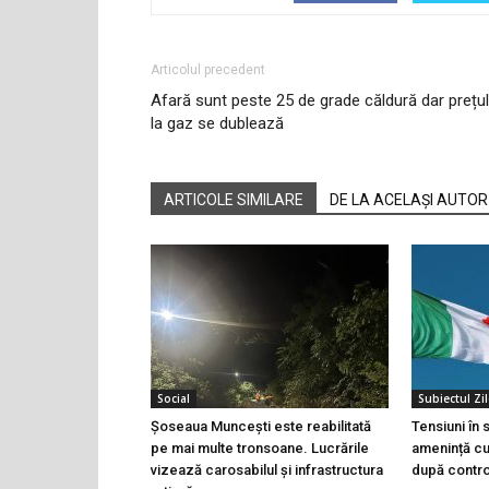
Articolul precedent
Afară sunt peste 25 de grade căldură dar prețul
la gaz se dublează
ARTICOLE SIMILARE
DE LA ACELAȘI AUTOR
Social
Subiectul Zil
Șoseaua Muncești este reabilitată
Tensiuni în
pe mai multe tronsoane. Lucrările
amenință cu 
vizează carosabilul și infrastructura
după controa