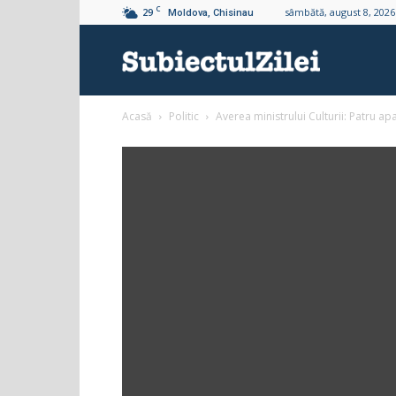
C
29
sâmbătă, august 8, 2026
Moldova, Chisinau
Subiectul
Acasă
Politic
Averea ministrului Culturii: Patru a
Zilei