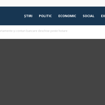
ŞTIRI
POLITIC
ECONOMIC
SOCIAL
E
partamente și conturi bancare deschise peste hotare