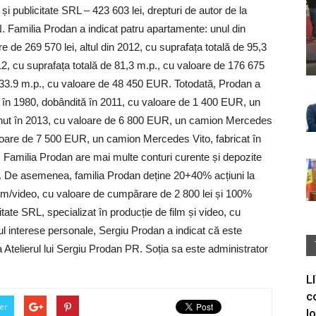
 și publicitate SRL – 423 603 lei, drepturi de autor de la
N.
Familia Prodan a indicat patru apartamente: unul din
e de 269 570 lei, altul din 2012, cu suprafața totală de 95,3
012, cu suprafața totală de 81,3 m.p., cu valoare de 176 675
e 133.9 m.p., cu valoare de 48 450 EUR.
Totodată, Prodan a
 în 1980, dobândită în 2011, cu valoare de 1 400 EUR, un
inut în 2013, cu valoare de 6 800 EUR, un camion Mercedes
valoare de 7 500 EUR, un camion Mercedes Vito, fabricat în
.
Familia Prodan are mai multe conturi curente și depozite
.
De asemenea, familia Prodan deține 20+40% acțiuni la
film/video, cu valoare de cumpărare de 2 800 lei și 100%
citate SRL, specializat în producție de film și video, cu
ul interese personale, Sergiu Prodan a indicat că este
a Atelierul lui Sergiu Prodan PR. Soția sa este administrator
L
c
er
I