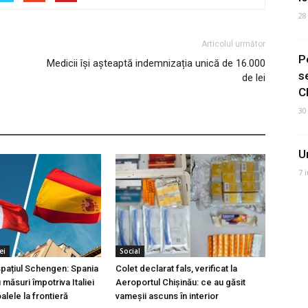
28
Articolul următor
P
Medicii își așteaptă indemnizația unică de 16.000
s
de lei
C
30
U
7 
ei
Social
 spațiul Schengen: Spania
Colet declarat fals, verificat la
măsuri împotriva Italiei
Aeroportul Chișinău: ce au găsit
lele la frontieră
vameșii ascuns în interior