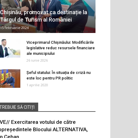
Chișinău, promovat ca destinație la
Târgul de Turism al României
15 februarie 2024
Viceprimarul Chișinăului: Modificările
legislative reduc resursele financiare
ale municipiului
26 iunie 2026
Șeful statului: În situația de criză nu
este loc pentru PR politic
1 aprilie 2020
TREBUIE SĂ CITIȚI
IVE// Exercitarea votului de către
opreședintele Blocului ALTERNATIVA,
on Ceban