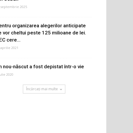
 septembrie 2025
entru organizarea alegerilor anticipate
e vor cheltui peste 125 milioane de lei.
EC cere...
 aprilie 2021
n nou-născut a fost depistat într-o vie
iulie 2020
Încărcați mai multe