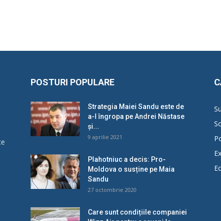
POSTURI POPULARE
C
Strategia Maiei Sandu este de
Su
a-l îngropa pe Andrei Năstase
So
și...
9 aprilie 2021
Po
ce
Ex
Plahotniuc a decis: Pro-
E
Moldova o susține pe Maia
u
Sandu
27 octombrie 2020
Care sunt condițiile companiei