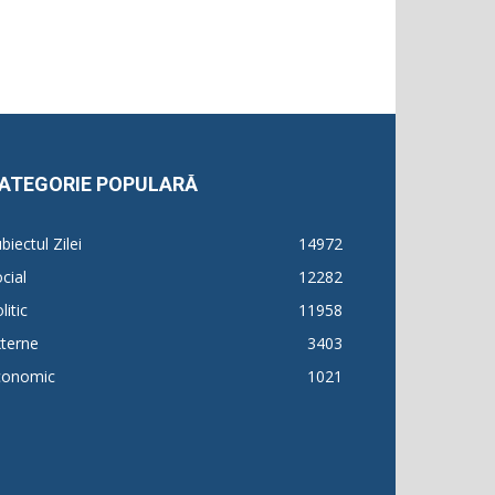
ATEGORIE POPULARĂ
biectul Zilei
14972
cial
12282
litic
11958
terne
3403
conomic
1021