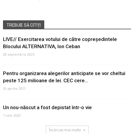
TREBUIE SĂ CITIȚI
LIVE// Exercitarea votului de către copreședintele
Blocului ALTERNATIVA, Ion Ceban
28 septembrie 2025
Pentru organizarea alegerilor anticipate se vor cheltui
peste 125 milioane de lei. CEC cere...
30 aprilie 2021
Un nou-născut a fost depistat într-o vie
7 iulie 2020
Încărcați mai multe