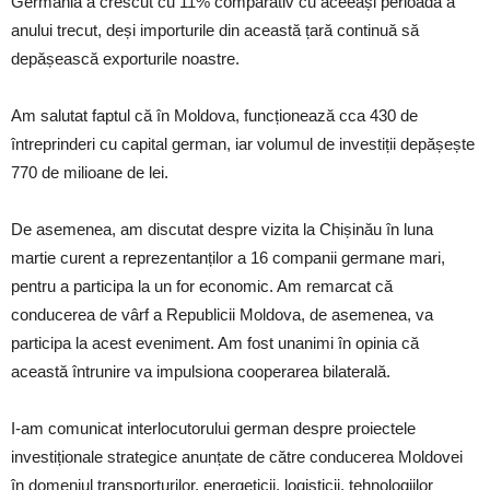
Germania a crescut cu 11% comparativ cu aceeași perioadă a
anului trecut, deși importurile din această țară continuă să
depășească exporturile noastre.
Am salutat faptul că în Moldova, funcționează cca 430 de
întreprinderi cu capital german, iar volumul de investiții depășește
770 de milioane de lei.
De asemenea, am discutat despre vizita la Chișinău în luna
martie curent a reprezentanților a 16 companii germane mari,
pentru a participa la un for economic. Am remarcat că
conducerea de vârf a Republicii Moldova, de asemenea, va
participa la acest eveniment. Am fost unanimi în opinia că
această întrunire va impulsiona cooperarea bilaterală.
I-am comunicat interlocutorului german despre proiectele
investiționale strategice anunțate de către conducerea Moldovei
în domeniul transporturilor, energeticii, logisticii, tehnologiilor