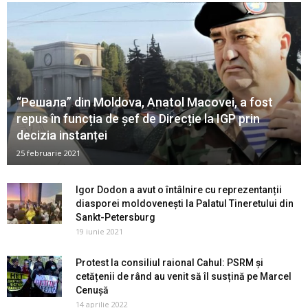
“Решала” din Moldova, Anatol Macovei, a fost
repus în funcția de șef de Direcție la IGP prin
decizia instanței
25 februarie 2021
Igor Dodon a avut o întâlnire cu reprezentanții
diasporei moldovenești la Palatul Tineretului din
Sankt-Petersburg
19 iunie 2021
Protest la consiliul raional Cahul: PSRM și
cetățenii de rând au venit să îl susțină pe Marcel
Cenușă
14 aprilie 2022