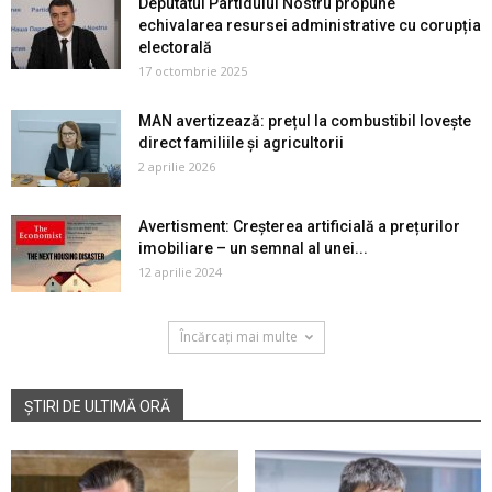
Deputatul Partidului Nostru propune
echivalarea resursei administrative cu corupția
electorală
17 octombrie 2025
MAN avertizează: prețul la combustibil lovește
direct familiile și agricultorii
2 aprilie 2026
Avertisment: Creșterea artificială a prețurilor
imobiliare – un semnal al unei...
12 aprilie 2024
Încărcați mai multe
ȘTIRI DE ULTIMĂ ORĂ