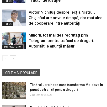
în actul de justiție
Politic
Victor Nichituș despre lecția Nistrului:
Chișinăul are nevoie de apă, dar mai ales
de cooperare între autorități
Politic
Minorii, tot mai des recrutați prin
Telegram pentru traficul de droguri:
Autoritățile anunță măsuri
Subiectul Zilei
CELE MAI POPULARE
Tânărul ucrainean care transforma Moldova în
punct de tranzit pentru droguri
2 noiembrie 2023