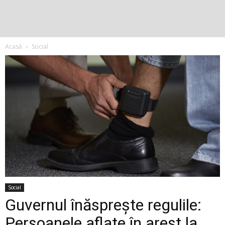
Acasă
Social
Social
Guvernul înăsprește regulile:
Persoanele aflate în arest la