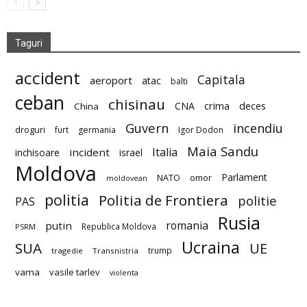
Taguri
accident
Capitala
aeroport
atac
balti
ceban
chisinau
deces
CNA
crima
China
Guvern
incendiu
droguri
furt
germania
Igor Dodon
Maia Sandu
Italia
incident
inchisoare
israel
Moldova
Parlament
NATO
omor
moldovean
politia
Politia de Frontiera
politie
PAS
Rusia
romania
putin
Republica Moldova
PSRM
Ucraina
SUA
UE
trump
tragedie
Transnistria
vama
vasile tarlev
violenta