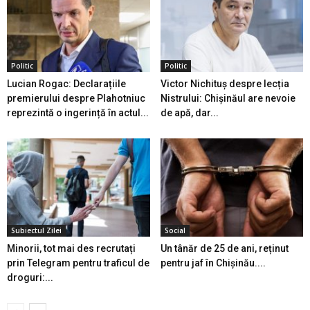
Politic
Politic
Lucian Rogac: Declarațiile
Victor Nichituș despre lecția
premierului despre Plahotniuc
Nistrului: Chișinăul are nevoie
reprezintă o ingerință în actul...
de apă, dar...
Subiectul Zilei
Social
Minorii, tot mai des recrutați
Un tânăr de 25 de ani, reținut
prin Telegram pentru traficul de
pentru jaf în Chișinău....
droguri:...