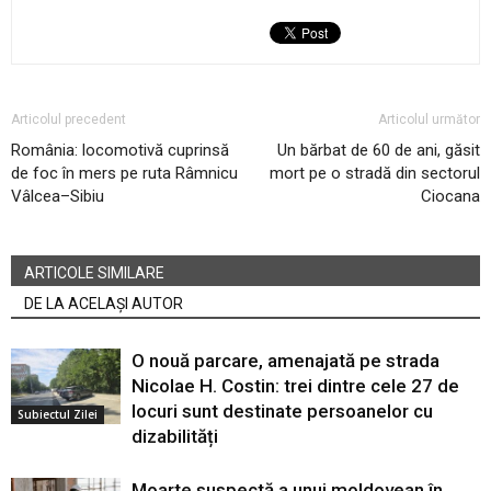
Articolul precedent
Articolul următor
România: locomotivă cuprinsă
Un bărbat de 60 de ani, găsit
de foc în mers pe ruta Râmnicu
mort pe o stradă din sectorul
Vâlcea–Sibiu
Ciocana
ARTICOLE SIMILARE
DE LA ACELAȘI AUTOR
O nouă parcare, amenajată pe strada
Nicolae H. Costin: trei dintre cele 27 de
locuri sunt destinate persoanelor cu
Subiectul Zilei
dizabilități
Moarte suspectă a unui moldovean în