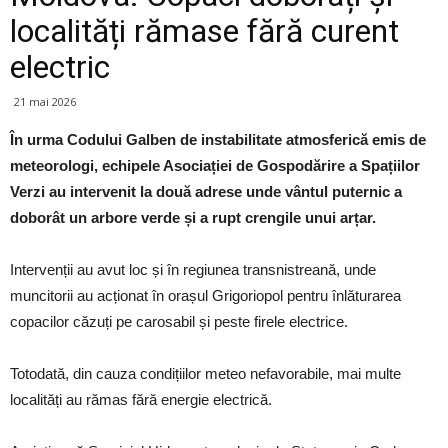
localități rămase fără curent
electric
21 mai 2026
În urma Codului Galben de instabilitate atmosferică emis de
meteorologi, echipele Asociației de Gospodărire a Spațiilor
Verzi au intervenit la două adrese unde vântul puternic a
doborât un arbore verde și a rupt crengile unui arțar.
Intervenții au avut loc și în regiunea transnistreană, unde
muncitorii au acționat în orașul Grigoriopol pentru înlăturarea
copacilor căzuți pe carosabil și peste firele electrice.
Totodată, din cauza condițiilor meteo nefavorabile, mai multe
localități au rămas fără energie electrică.