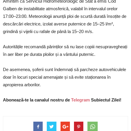
Amintim că Serviciul Hidrometeorologic de Stat a emis Cod
Galben de instabilitate atmosferică, valabil în intervalul orelor
17:00–23:00. Meteorologii anunță ploi de scurtă durată însoțite de
descărcări electrice, izolat averse puternice de 15–25 l/m²,
grindină și vijelii cu rafale de până la 15–20 m/s.
Autoritățile recomandă părinților să nu lase copiii nesupravegheați
în aer liber pe durata ploilor și a vântului puternic.
De asemenea, șoferii sunt îndemnați să parcheze autovehiculele
doar în locuri special amenajate și să evite staționarea în
apropierea arborilor.
Abonează-te la canalul nostru de
Telegram
Subiectul Zilei!