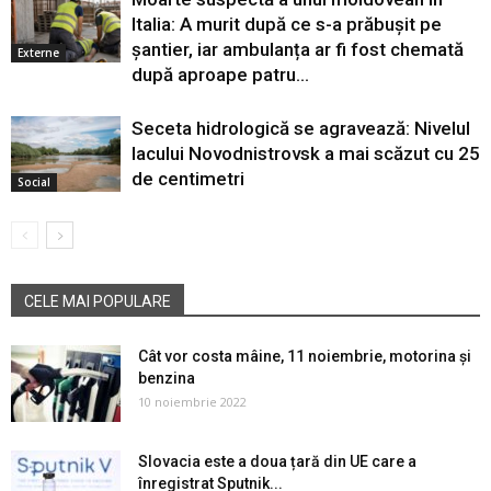
Italia: A murit după ce s-a prăbușit pe
șantier, iar ambulanța ar fi fost chemată
Externe
după aproape patru...
Seceta hidrologică se agravează: Nivelul
lacului Novodnistrovsk a mai scăzut cu 25
de centimetri
Social
CELE MAI POPULARE
Cât vor costa mâine, 11 noiembrie, motorina și
benzina
10 noiembrie 2022
Slovacia este a doua țară din UE care a
înregistrat Sputnik...