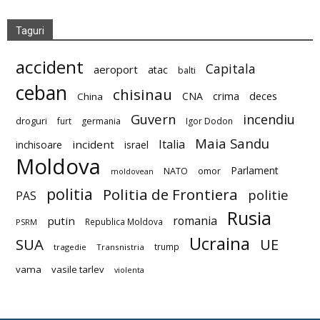
Taguri
accident
Capitala
aeroport
atac
balti
ceban
chisinau
deces
CNA
crima
China
Guvern
incendiu
droguri
furt
germania
Igor Dodon
Maia Sandu
Italia
incident
inchisoare
israel
Moldova
Parlament
NATO
omor
moldovean
politia
Politia de Frontiera
politie
PAS
Rusia
romania
putin
Republica Moldova
PSRM
Ucraina
SUA
UE
trump
tragedie
Transnistria
vama
vasile tarlev
violenta