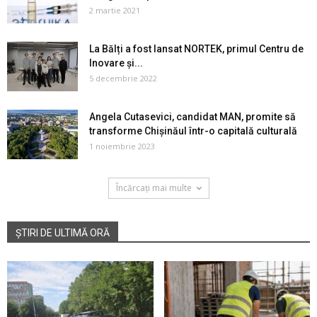
2 martie 2021
La Bălți a fost lansat NORTEK, primul Centru de
Inovare și...
5 decembrie 2022
Angela Cutasevici, candidat MAN, promite să
transforme Chișinăul într-o capitală culturală
1 noiembrie 2023
Încărcați mai multe
ȘTIRI DE ULTIMĂ ORĂ