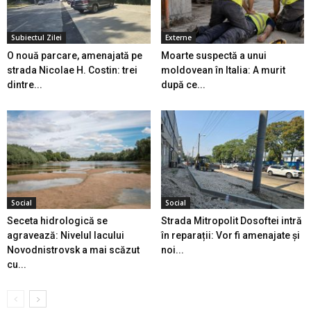
Subiectul Zilei
Externe
O nouă parcare, amenajată pe
Moarte suspectă a unui
strada Nicolae H. Costin: trei
moldovean în Italia: A murit
dintre...
după ce...
Social
Social
Seceta hidrologică se
Strada Mitropolit Dosoftei intră
agravează: Nivelul lacului
în reparații: Vor fi amenajate și
Novodnistrovsk a mai scăzut
noi...
cu...