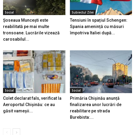
Social
Subiectul Zilei
Șoseaua Muncești este
Tensiuni în spațiul Schengen:
reabilitată pe mai multe
Spania amenință cu măsuri
tronsoane. Lucrările vizează
împotriva Italiei după...
carosabilul...
Social
Social
Colet declarat fals, verificat la
Primăria Chișinău anunță
Aeroportul Chișinău: ce au
finalizarea unor lucrări de
găsit vameșii...
reabilitare pe strada
Burebista:...