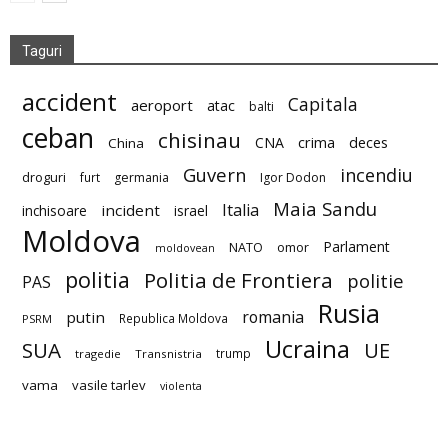
Taguri
accident
Capitala
aeroport
atac
balti
ceban
chisinau
deces
CNA
crima
China
Guvern
incendiu
droguri
furt
germania
Igor Dodon
Maia Sandu
Italia
incident
inchisoare
israel
Moldova
Parlament
NATO
omor
moldovean
politia
Politia de Frontiera
politie
PAS
Rusia
romania
putin
Republica Moldova
PSRM
Ucraina
SUA
UE
trump
tragedie
Transnistria
vama
vasile tarlev
violenta