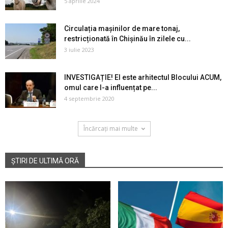
5 aprilie 2024
Circulația mașinilor de mare tonaj,
restricționată în Chișinău în zilele cu...
3 iulie 2023
INVESTIGAȚIE! El este arhitectul Blocului ACUM,
omul care l-a influențat pe...
4 septembrie 2020
Încărcați mai multe
ȘTIRI DE ULTIMĂ ORĂ