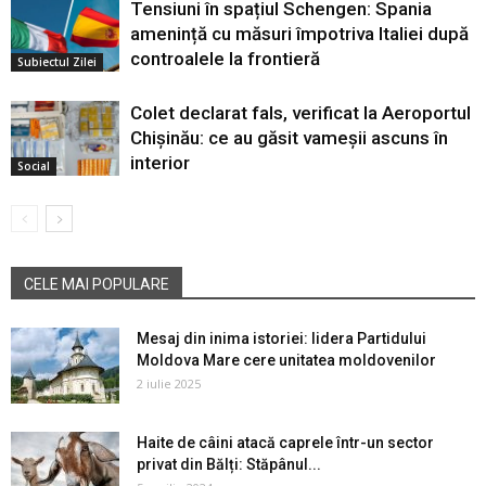
Tensiuni în spațiul Schengen: Spania
amenință cu măsuri împotriva Italiei după
controalele la frontieră
Subiectul Zilei
Colet declarat fals, verificat la Aeroportul
Chișinău: ce au găsit vameșii ascuns în
interior
Social
CELE MAI POPULARE
Mesaj din inima istoriei: lidera Partidului
Moldova Mare cere unitatea moldovenilor
2 iulie 2025
Haite de câini atacă caprele într-un sector
privat din Bălți: Stăpânul...