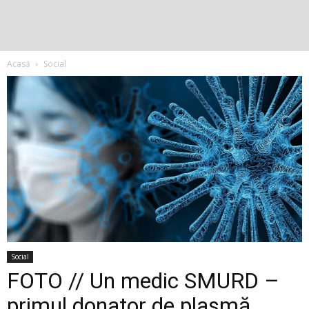
Acasă
Social
Social
FOTO // Un medic SMURD –
primul donator de plasmă