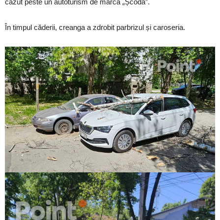
căzut peste un autoturism de marca „Școda”.
În timpul căderii, creanga a zdrobit parbrizul și caroseria.