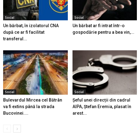
Social
Social
Un bărbat, în izolatorul CNA
Un bărbat ar fi intrat într-o
după ce ar fi facilitat
gospodărie pentru a bea vin,...
transferul...
Social
Social
Bulevardul Mircea cel Bătrân
Șeful unei direcții din cadrul
va fi extins până la strada
AIPA, Ștefan Eremia, plasat în
Bucovinei....
arest...