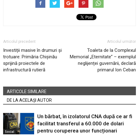
Articolul precedent
Articolul următor
Investiții masive în drumuri și
Toaleta de la Complexul
trotuare: Primăria Chișinău
Memorial „Eternitate” – exemplul
sprijină proiectele de
neglijenței guvernării, declară
infrastructură rutieră
primarul Ion Ceban
ARTICOLE SIMILARE
DE LA ACELAȘI AUTOR
Un bărbat, în izolatorul CNA după ce ar fi
facilitat transferul a 60.000 de dolari
pentru coruperea unor funcționari
Social