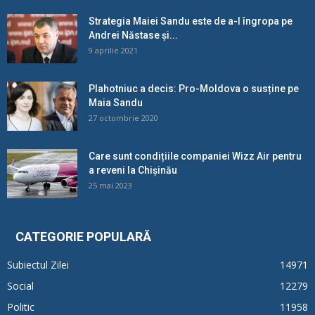
Strategia Maiei Sandu este de a-l îngropa pe
Andrei Năstase și...
9 aprilie 2021
Plahotniuc a decis: Pro-Moldova o susține pe
Maia Sandu
27 octombrie 2020
Care sunt condițiile companiei Wizz Air pentru
a reveni la Chișinău
25 mai 2023
CATEGORIE POPULARĂ
Subiectul Zilei
14971
Social
12279
Politic
11958