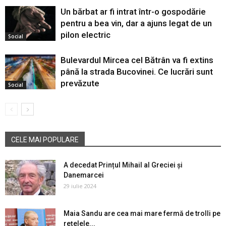
Un bărbat ar fi intrat într-o gospodărie
pentru a bea vin, dar a ajuns legat de un
pilon electric
Social
Bulevardul Mircea cel Bătrân va fi extins
până la strada Bucovinei. Ce lucrări sunt
prevăzute
Social
CELE MAI POPULARE
A decedat Prințul Mihail al Greciei și
Danemarcei
29 iulie 2024
Maia Sandu are cea mai mare fermă de trolli pe
rețelele...