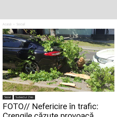
Acasă
Social
Social
Subiectul Zilei
FOTO// Nefericire în trafic:
Crengile căzute provoacă