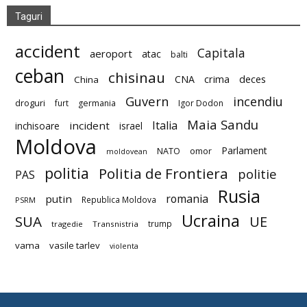
Taguri
accident
Capitala
aeroport
atac
balti
ceban
chisinau
deces
CNA
crima
China
Guvern
incendiu
droguri
furt
germania
Igor Dodon
Maia Sandu
Italia
incident
inchisoare
israel
Moldova
Parlament
NATO
omor
moldovean
politia
Politia de Frontiera
politie
PAS
Rusia
romania
putin
Republica Moldova
PSRM
Ucraina
SUA
UE
trump
tragedie
Transnistria
vama
vasile tarlev
violenta