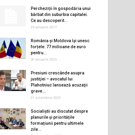
Percheziții în gospodăria unui
bărbat din suburbia capitalei.
Ce au descoperit...
24 ianuarie 2017
România și Moldova își unesc
forțele: 77 milioane de euro
pentru...
30 ianuarie 2025
Presiuni crescânde asupra
justiţiei – avocatul lui
Plahotniuc lansează acuzaţii
grave...
31 octombrie 2025
Socialiștii au discutat despre
planurile și prioritățile
formațiunii pentru ultimele
zile...