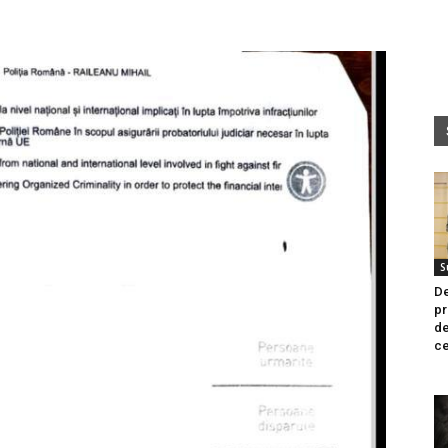
S
De
pr
de
ce