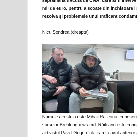
săptămâna trecută de CNA, care ar fi interven
mii de euro, pentru a scoate din închisoare inf
rezolva și problemele unui traficant condamn
Nicu Șendrea (dreapta)
Numele acestuia este Mihail Raileanu, cunoscut î
surselor Breakingnews.md. Răileanu este condam
activistul Pavel Grigorciuk, care a avut anterior 