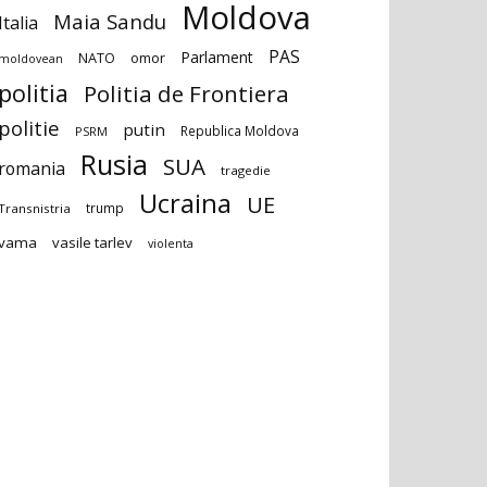
Moldova
Maia Sandu
Italia
PAS
Parlament
NATO
omor
moldovean
politia
Politia de Frontiera
politie
putin
Republica Moldova
PSRM
Rusia
SUA
romania
tragedie
Ucraina
UE
trump
Transnistria
vama
vasile tarlev
violenta