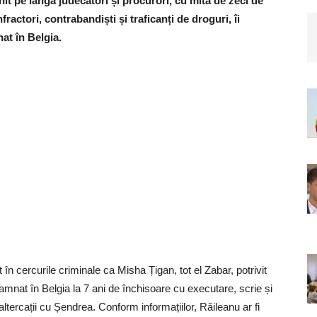
it pe lângă judecători și procurori, cu mită de zeci de
ractori, contrabandiști și traficanți de droguri, îi
at în Belgia.
n cercurile criminale ca Misha Țigan, tot el Zabar, potrivit
nat în Belgia la 7 ani de închisoare cu executare, scrie și
altercații cu Șendrea. Conform informațiilor, Răileanu ar fi