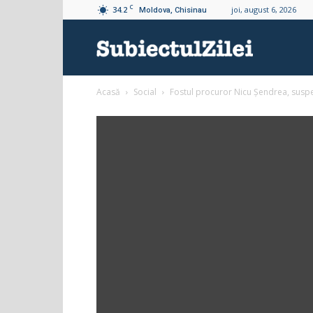
C
34.2
joi, august 6, 2026
Moldova, Chisinau
Subiectul
Acasă
Social
Fostul procuror Nicu Șendrea, suspect
Zilei