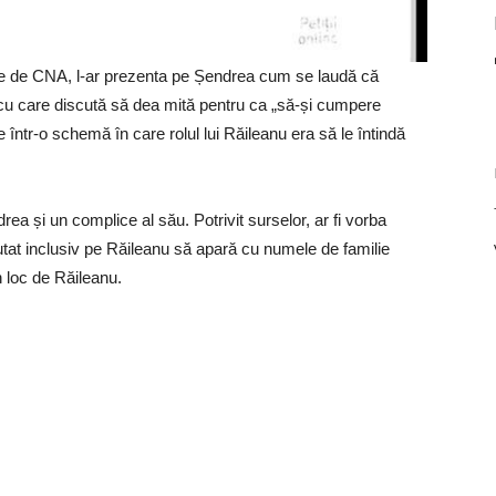
cate de CNA, l-ar prezenta pe Șendrea cum se laudă că
 cu care discută să dea mită pentru ca „să-și cumpere
le într-o schemă în care rolul lui Răileanu era să le întindă
a și un complice al său. Potrivit surselor, ar fi vorba
utat inclusiv pe Răileanu să apară cu numele de familie
n loc de Răileanu.