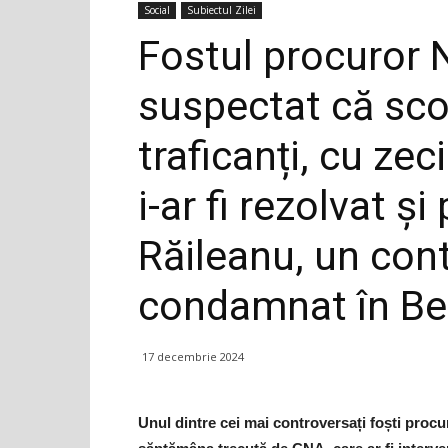
Social
Subiectul Zilei
Fostul procuror 
suspectat că sco
traficanți, cu zec
i-ar fi rezolvat ș
Răileanu, un con
condamnat în Be
17 decembrie 2024
Unul dintre cei mai controversați foști procu