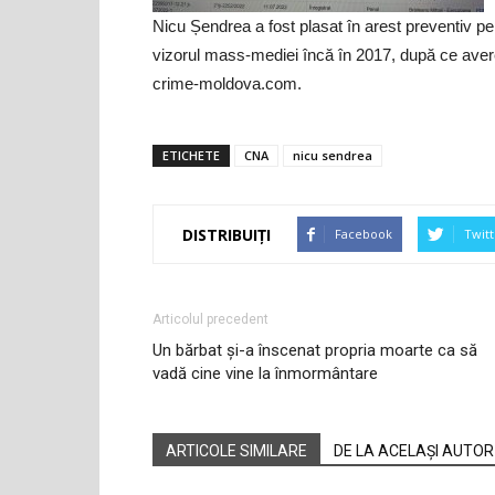
Nicu Șendrea a fost plasat în arest preventiv pentr
vizorul mass-mediei încă în 2017, după ce averea
crime-moldova.com.
ETICHETE
CNA
nicu sendrea
DISTRIBUIȚI
Facebook
Twitt
Articolul precedent
Un bărbat și-a înscenat propria moarte ca să
vadă cine vine la înmormântare
ARTICOLE SIMILARE
DE LA ACELAȘI AUTOR