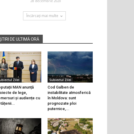
28 decembrie 2020
Încărcați mai multe
ȘTIRI DE ULTIMĂ ORĂ
ubiectul Zilei
Subiectul Zilei
putații MAN anunță
Cod Galben de
oiecte de lege,
instabilitate atmosferică
mersuri și audiențe cu
în Moldova: sunt
tățenii...
prognozate ploi
puternice,...