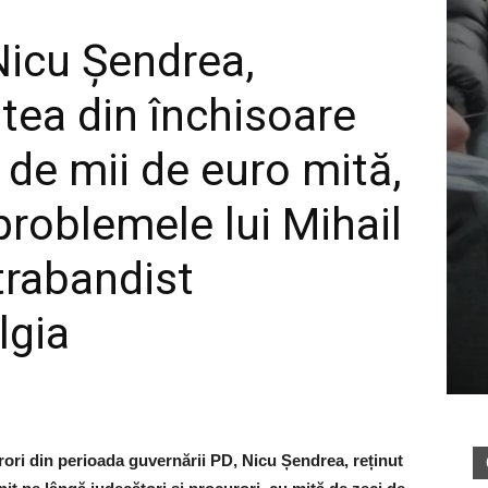
Nicu Șendrea,
tea din închisoare
i de mii de euro mită,
i problemele lui Mihail
trabandist
lgia
rori din perioada guvernării PD, Nicu Șendrea, reținut