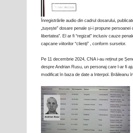
Înregistrările audio din cadrul dosarului, publi
„tușește” dosare penale și-i propune persoanei
libertatea”. El ar fi “regizat” inclusiv cauze pena
capcane viitorilor “clienți” , conform surselor.
Pe 11 decembrie 2024, CNA i-au reținut pe Șendre
despre Andrian Rusu, un personaj care l-ar fi aj
modificat în baza de date a Interpol. Brăileanu î