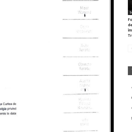
S
Fo
de
îm
Tr