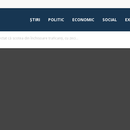
ŞTIRI
POLITIC
ECONOMIC
SOCIAL
E
at că scotea din închisoare traficanți, cu zeci...