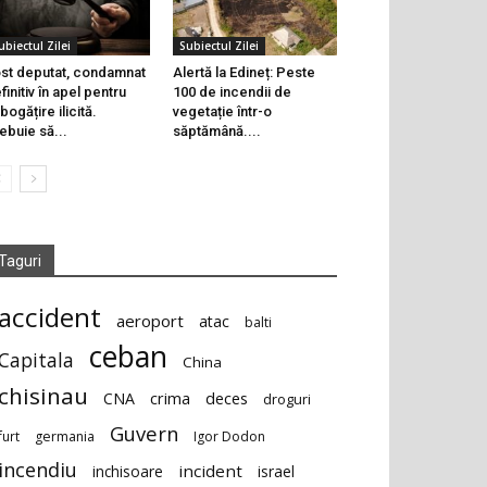
ubiectul Zilei
Subiectul Zilei
st deputat, condamnat
Alertă la Edineț: Peste
finitiv în apel pentru
100 de incendii de
bogățire ilicită.
vegetație într-o
ebuie să...
săptămână....
Taguri
accident
aeroport
atac
balti
ceban
Capitala
China
chisinau
deces
CNA
crima
droguri
Guvern
furt
germania
Igor Dodon
incendiu
incident
inchisoare
israel