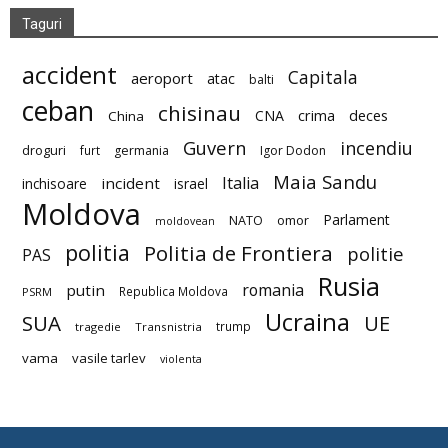
Taguri
accident
Capitala
aeroport
atac
balti
ceban
chisinau
deces
CNA
crima
China
Guvern
incendiu
droguri
furt
germania
Igor Dodon
Maia Sandu
Italia
incident
inchisoare
israel
Moldova
Parlament
NATO
omor
moldovean
politia
Politia de Frontiera
politie
PAS
Rusia
romania
putin
Republica Moldova
PSRM
Ucraina
SUA
UE
trump
tragedie
Transnistria
vama
vasile tarlev
violenta