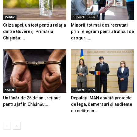
Politic
Subiectul Zilei
Criza apei, un test pentru relația
Minorii, tot mai des recrutați
dintre Guvern și Primăria
prin Telegram pentru traficul de
Chișinău:...
droguri:...
Social
Subiectul Zilei
Un tânăr de 25 de ani, reținut
Deputații MAN anunță proiecte
pentru jaf în Chișinău....
de lege, demersuri și audiențe
cu cetățenii...