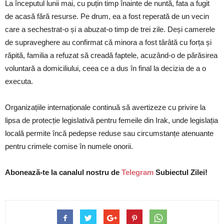
La începutul lunii mai, cu puțin timp înainte de nuntă, fata a fugit
de acasă fără resurse. Pe drum, ea a fost reperată de un vecin
care a sechestrat-o și a abuzat-o timp de trei zile. Deși camerele
de supraveghere au confirmat că minora a fost târâtă cu forța și
răpită, familia a refuzat să creadă faptele, acuzând-o de părăsirea
voluntară a domiciliului, ceea ce a dus în final la decizia de a o
executa.
Organizațiile internaționale continuă să avertizeze cu privire la
lipsa de protecție legislativă pentru femeile din Irak, unde legislația
locală permite încă pedepse reduse sau circumstanțe atenuante
pentru crimele comise în numele onorii.
Abonează-te la canalul nostru de
Telegram
Subiectul Zilei!