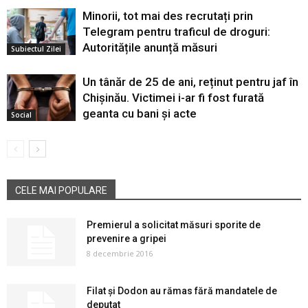
Minorii, tot mai des recrutați prin
Telegram pentru traficul de droguri:
Autoritățile anunță măsuri
Subiectul Zilei
Un tânăr de 25 de ani, reținut pentru jaf în
Chișinău. Victimei i-ar fi fost furată
geanta cu bani și acte
Social
CELE MAI POPULARE
Premierul a solicitat măsuri sporite de
prevenire a gripei
8 decembrie 2016
Filat şi Dodon au rămas fără mandatele de
deputat