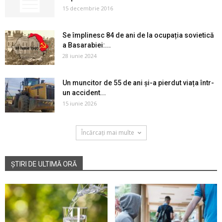
15 decembrie 2016
Se împlinesc 84 de ani de la ocupația sovietică
a Basarabiei:...
28 iunie 2024
Un muncitor de 55 de ani și-a pierdut viața într-
un accident...
15 iunie 2026
Încărcați mai multe
ȘTIRI DE ULTIMĂ ORĂ