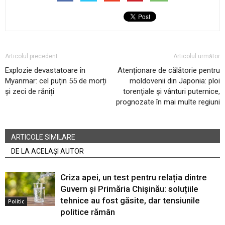
Articolul precedent
Articolul următor
Explozie devastatoare în
Atenționare de călătorie pentru
Myanmar: cel puțin 55 de morți
moldovenii din Japonia: ploi
și zeci de răniți
torențiale și vânturi puternice,
prognozate în mai multe regiuni
ARTICOLE SIMILARE
DE LA ACELAȘI AUTOR
Criza apei, un test pentru relația dintre
Guvern și Primăria Chișinău: soluțiile
tehnice au fost găsite, dar tensiunile
Politic
politice rămân