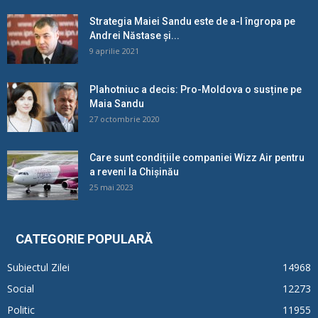
Strategia Maiei Sandu este de a-l îngropa pe
Andrei Năstase și...
9 aprilie 2021
Plahotniuc a decis: Pro-Moldova o susține pe
Maia Sandu
27 octombrie 2020
Care sunt condițiile companiei Wizz Air pentru
a reveni la Chișinău
25 mai 2023
CATEGORIE POPULARĂ
Subiectul Zilei
14968
Social
12273
Politic
11955