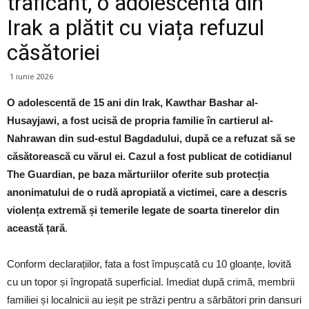
traficant, o adolescentă din
Irak a plătit cu viața refuzul
căsătoriei
1 iunie 2026
O adolescentă de 15 ani din Irak, Kawthar Bashar al-
Husayjawi, a fost ucisă de propria familie în cartierul al-
Nahrawan din sud-estul Bagdadului, după ce a refuzat să se
căsătorească cu vărul ei. Cazul a fost publicat de cotidianul
The Guardian, pe baza mărturiilor oferite sub protecția
anonimatului de o rudă apropiată a victimei, care a descris
violența extremă și temerile legate de soarta tinerelor din
această țară
.
Conform declarațiilor, fata a fost împușcată cu 10 gloanțe, lovită
cu un topor și îngropată superficial. Imediat după crimă, membrii
familiei și localnicii au ieșit pe străzi pentru a sărbători prin dansuri