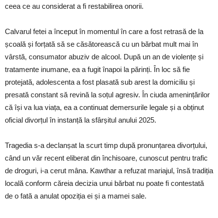
ceea ce au considerat a fi restabilirea onorii.
Calvarul fetei a început în momentul în care a fost retrasă de la
școală și forțată să se căsătorească cu un bărbat mult mai în
vârstă, consumator abuziv de alcool. După un an de violențe și
tratamente inumane, ea a fugit înapoi la părinți. În loc să fie
protejată, adolescenta a fost plasată sub arest la domiciliu și
presată constant să revină la soțul agresiv. În ciuda amenințărilor
că își va lua viața, ea a continuat demersurile legale și a obținut
oficial divorțul în instanță la sfârșitul anului 2025.
Tragedia s-a declanșat la scurt timp după pronunțarea divorțului,
când un văr recent eliberat din închisoare, cunoscut pentru trafic
de droguri, i-a cerut mâna. Kawthar a refuzat mariajul, însă tradiția
locală conform căreia decizia unui bărbat nu poate fi contestată
de o fată a anulat opoziția ei și a mamei sale.