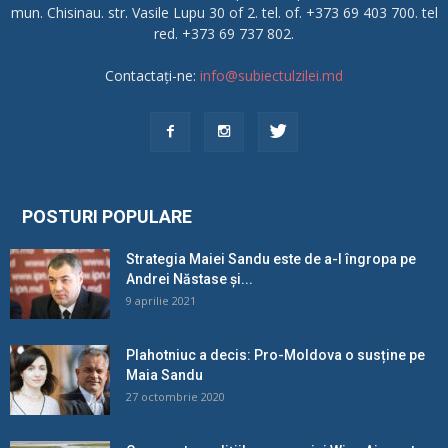
mun. Chisinau. str. Vasile Lupu 30 of 2. tel. of. +373 69 403 700. tel
red. +373 69 737 802.
Contactați-ne:
info@subiectulzilei.md
POSTURI POPULARE
Strategia Maiei Sandu este de a-l îngropa pe
Andrei Năstase și...
9 aprilie 2021
Plahotniuc a decis: Pro-Moldova o susține pe
Maia Sandu
27 octombrie 2020