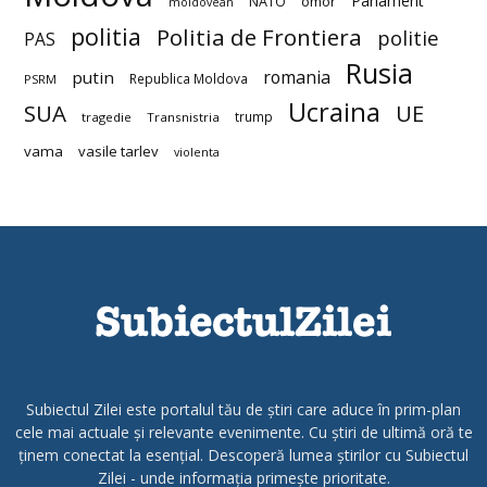
Parlament
NATO
omor
moldovean
politia
Politia de Frontiera
politie
PAS
Rusia
romania
putin
Republica Moldova
PSRM
Ucraina
SUA
UE
trump
tragedie
Transnistria
vama
vasile tarlev
violenta
Subiectul Zilei este portalul tău de știri care aduce în prim-plan
cele mai actuale și relevante evenimente. Cu știri de ultimă oră te
ținem conectat la esențial. Descoperă lumea știrilor cu Subiectul
Zilei - unde informația primește prioritate.