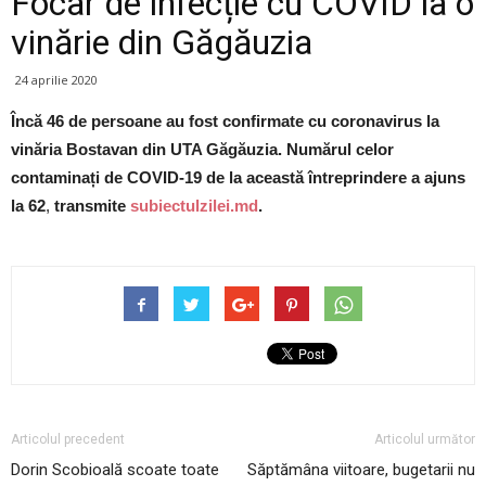
Focar de infecție cu COVID la o
vinărie din Găgăuzia
24 aprilie 2020
Încă 46 de persoane au fost confirmate cu coronavirus la
vinăria Bostavan din UTA Găgăuzia. Numărul celor
contaminați de COVID-19 de la această întreprindere a ajuns
la 62
,
transmite
subiectulzilei.md
.
Articolul precedent
Articolul următor
Dorin Scobioală scoate toate
Săptămâna viitoare, bugetarii nu