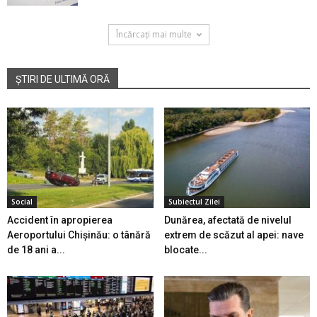
Încărcați mai multe
ȘTIRI DE ULTIMĂ ORĂ
Social
Subiectul Zilei
Accident în apropierea
Dunărea, afectată de nivelul
Aeroportului Chișinău: o tânără
extrem de scăzut al apei: nave
de 18 ani a...
blocate...