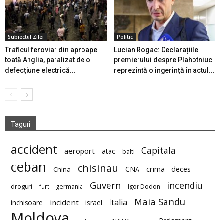
Subiectul Zilei
Politic
Traficul feroviar din aproape
Lucian Rogac: Declarațiile
toată Anglia, paralizat de o
premierului despre Plahotniuc
defecțiune electrică...
reprezintă o ingerință în actul...
Taguri
accident
Capitala
aeroport
atac
balti
ceban
chisinau
deces
CNA
crima
China
Guvern
incendiu
droguri
furt
germania
Igor Dodon
Maia Sandu
Italia
incident
inchisoare
israel
Moldova