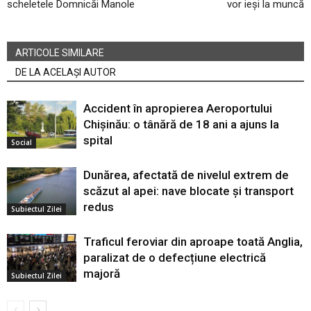
scheletele Domnicăi Manole
vor ieși la muncă
ARTICOLE SIMILARE
DE LA ACELAȘI AUTOR
Accident în apropierea Aeroportului
Chișinău: o tânără de 18 ani a ajuns la
spital
Social
Dunărea, afectată de nivelul extrem de
scăzut al apei: nave blocate și transport
redus
Subiectul Zilei
Traficul feroviar din aproape toată Anglia,
paralizat de o defecțiune electrică
majoră
Subiectul Zilei