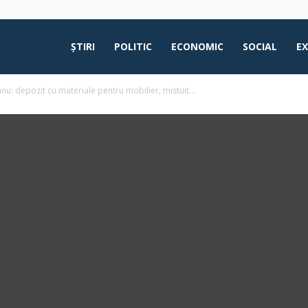
ŞTIRI
POLITIC
ECONOMIC
SOCIAL
E
nu: depozit cu materiale pentru mobilier, mistuit...