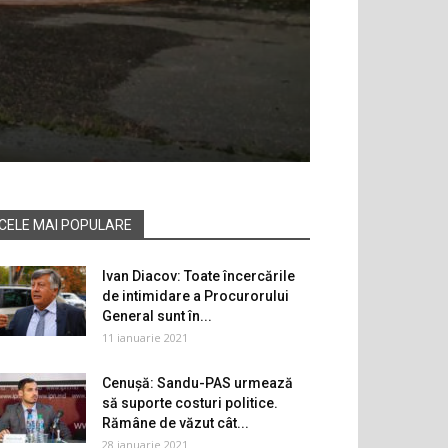
CELE MAI POPULARE
Ivan Diacov: Toate încercările
de intimidare a Procurorului
General sunt în...
11 ianuarie 2021
Cenușă: Sandu-PAS urmează
să suporte costuri politice.
Rămâne de văzut cât...
28 ianuarie 2021