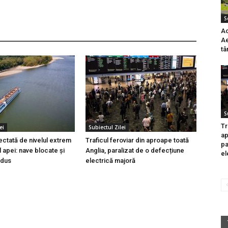
S
Ac
Ae
tâ
S
Tr
ei
Subiectul Zilei
ap
ectată de nivelul extrem
Traficul feroviar din aproape toată
pa
 apei: nave blocate și
Anglia, paralizat de o defecțiune
el
edus
electrică majoră