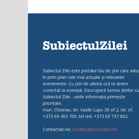
Subiectul Zilei este portalul tău de știri care adu
în prim-plan cele mai actuale și relevante
evenimente. Cu știri de ultimă oră te ținem
conectat la esențial. Descoperă lumea știrilor c
Subiectul Zilei - unde informația primește
prioritate.
mun. Chisinau. str. Vasile Lupu 30 of 2. tel. of.
+373 69 403 700. tel red. +373 69 737 802.
Contactați-ne:
info@subiectulzilei.md