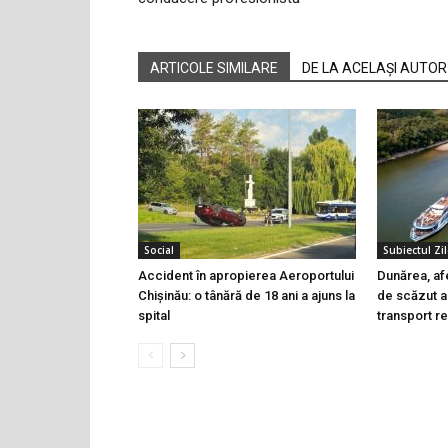
ARTICOLE SIMILARE
DE LA ACELAȘI AUTOR
Social
Subiectul Zil
Accident în apropierea Aeroportului
Dunărea, af
Chișinău: o tânără de 18 ani a ajuns la
de scăzut al
spital
transport r