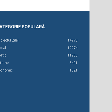
ATEGORIE POPULARĂ
biectul Zilei
14970
cial
12274
litic
11956
terne
3401
conomic
1021