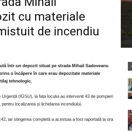
rada Mihail
it cu materiale
mistuit de incendiu
ută într-un depozit situat pe strada Mihail Sadoveanu
prins o încăpere în care erau depozitate materiale
tilaj tehnologic.
e Urgență (IGSU), la fața locului au intervenit 43 de pompieri
, pentru localizarea și lichidarea incendiului.
:42, iar stingerea completă a acestuia a fost raportată la ora