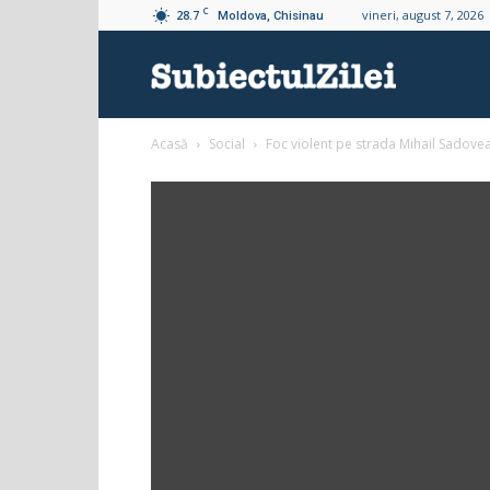
C
28.7
vineri, august 7, 2026
Moldova, Chisinau
Subiectul
Acasă
Social
Foc violent pe strada Mihail Sadovea
Zilei