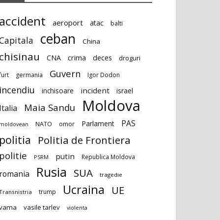
accident
aeroport
atac
balti
ceban
Capitala
China
chisinau
deces
CNA
crima
droguri
Guvern
furt
germania
Igor Dodon
incendiu
incident
inchisoare
israel
Moldova
Maia Sandu
Italia
PAS
Parlament
NATO
omor
moldovean
politia
Politia de Frontiera
politie
putin
Republica Moldova
PSRM
Rusia
SUA
romania
tragedie
Ucraina
UE
trump
Transnistria
vama
vasile tarlev
violenta