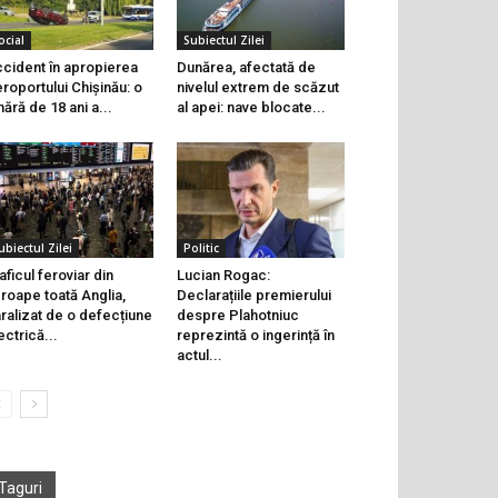
ocial
Subiectul Zilei
cident în apropierea
Dunărea, afectată de
roportului Chișinău: o
nivelul extrem de scăzut
nără de 18 ani a...
al apei: nave blocate...
ubiectul Zilei
Politic
aficul feroviar din
Lucian Rogac:
roape toată Anglia,
Declarațiile premierului
ralizat de o defecțiune
despre Plahotniuc
ectrică...
reprezintă o ingerință în
actul...
Taguri