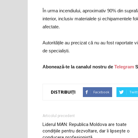
În urma incendiului, aproximativ 90% din suprafaț
interior, inclusiv materialele și echipamentele fo
afectate.
Autoritățile au precizat că nu au fost raportate 
de specialiști.
Abonează-te la canalul nostru de
Telegram
S
DISTRIBUIȚI
Facebook
Twitt
Articolul precedent
Liderul MAN: Republica Moldova are toate
condițiile pentru dezvoltare, dar îi lipsește o
conducere profesionistă