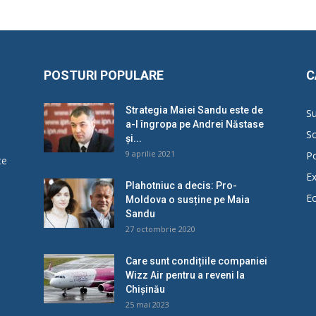
POSTURI POPULARE
C
Strategia Maiei Sandu este de
Su
a-l îngropa pe Andrei Năstase
So
și...
9 aprilie 2021
Po
ce
Ex
Plahotniuc a decis: Pro-
E
Moldova o susține pe Maia
u
Sandu
27 octombrie 2020
Care sunt condițiile companiei
Wizz Air pentru a reveni la
Chișinău
25 mai 2023