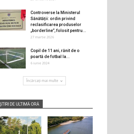
Controverse la Ministerul
Sănătății: ordin privind
reclasificarea produselor
„borderline”, folosit pentru...
27 martie 2026
Copil de 11 ani, rănit de o
poartă de fotbal la...
6 iunie 2024
Încărcați mai multe
ȘTIRI DE ULTIMĂ ORĂ