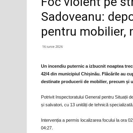
Foc violent pe st
Sadoveanu: depoz
pentru mobilier, 
16 iunie 2026
Un incendiu puternic a izbucnit noaptea trec
42/4 din municipiul Chișinău. Flăcările au cu
destinate producerii de mobilier, precum și u
Potrivit Inspectoratului General pentru Situații d
și salvatori, cu 13 unități de tehnică specializată
Intervenția a permis localizarea focului la ora 02
04:27.