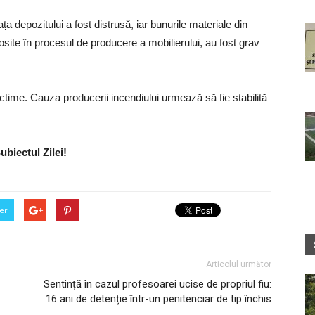
a depozitului a fost distrusă, iar bunurile materiale din
losite în procesul de producere a mobilierului, au fost grav
victime. Cauza producerii incendiului urmează să fie stabilită
ubiectul Zilei!
er
Articolul următor
Sentință în cazul profesoarei ucise de propriul fiu:
16 ani de detenție într-un penitenciar de tip închis