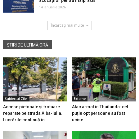
acuzaților pentru malpraxis
14 ianuarie 2026
Încărcați mai multe
ȘTIRI DE ULTIMĂ ORĂ
Subiectul Zilei
Externe
Accese pietonale și trotuare
Atac armat în Thailanda: cel
reparate pe strada Alba-Iulia.
puțin opt persoane au fost
Lucrările continuă în...
ucise...