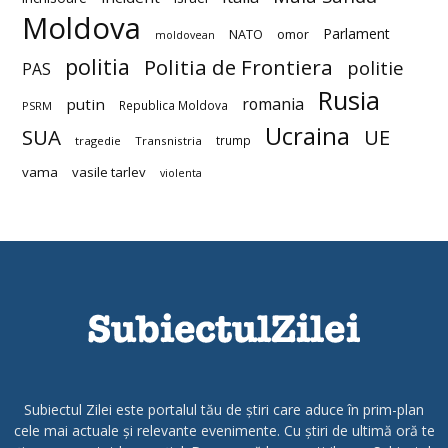
Moldova
Parlament
NATO
omor
moldovean
politia
Politia de Frontiera
politie
PAS
Rusia
romania
putin
Republica Moldova
PSRM
Ucraina
SUA
UE
trump
tragedie
Transnistria
vama
vasile tarlev
violenta
Subiectul Zilei este portalul tău de știri care aduce în prim-plan
cele mai actuale și relevante evenimente. Cu știri de ultimă oră te