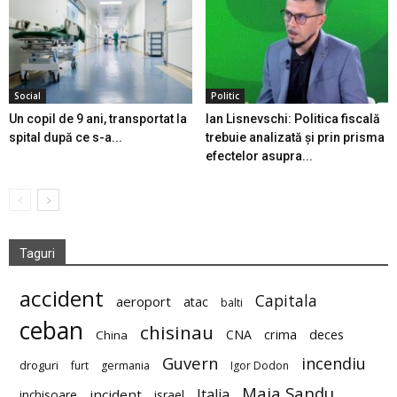
Social
Politic
Un copil de 9 ani, transportat la
Ian Lisnevschi: Politica fiscală
spital după ce s-a...
trebuie analizată și prin prisma
efectelor asupra...
Taguri
accident
Capitala
aeroport
atac
balti
ceban
chisinau
deces
CNA
crima
China
Guvern
incendiu
droguri
furt
germania
Igor Dodon
Maia Sandu
Italia
incident
inchisoare
israel