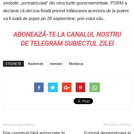
simbolic „exmatriculați” din structurile guvernamentale. PSRM a
declarat că decizia finală privind înlăturarea acestora de la putere
va fi luată de popor pe 28 septembrie, prin votul său .
ABONEAZĂ-TE LA CANALUL NOSTRU
DE
TELEGRAM
SUBIECTUL ZILEI
ETICHETE
flashmob
ministri
Moldova
Articolul precedent
Articolul următor
Etaj construit fără autorizație în
Furtună devastatoare în