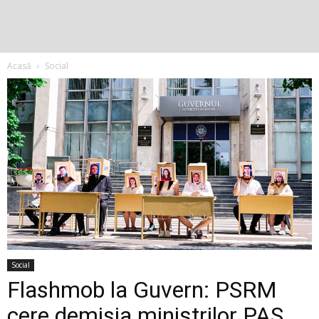
Acasă
Social
Social
Flashmob la Guvern: PSRM
cere demisia miniștrilor PAS