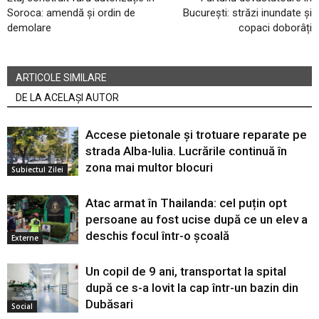
Soroca: amendă și ordin de
București: străzi inundate și
demolare
copaci doborâți
ARTICOLE SIMILARE
DE LA ACELAȘI AUTOR
Accese pietonale și trotuare reparate pe
strada Alba-Iulia. Lucrările continuă în
zona mai multor blocuri
Subiectul Zilei
Atac armat în Thailanda: cel puțin opt
persoane au fost ucise după ce un elev a
deschis focul într-o școală
Externe
Un copil de 9 ani, transportat la spital
după ce s-a lovit la cap într-un bazin din
Dubăsari
Social