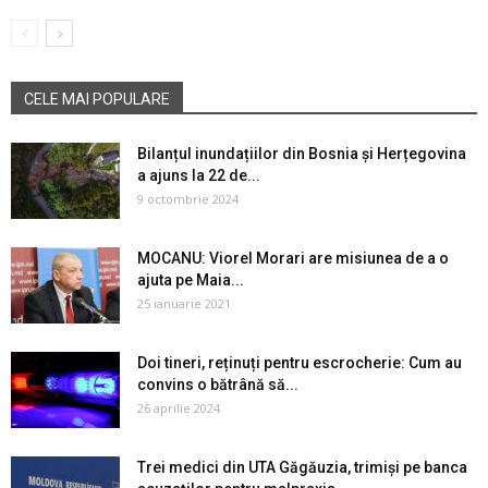
CELE MAI POPULARE
Bilanțul inundațiilor din Bosnia și Herțegovina
a ajuns la 22 de...
9 octombrie 2024
MOCANU: Viorel Morari are misiunea de a o
ajuta pe Maia...
25 ianuarie 2021
Doi tineri, reținuți pentru escrocherie: Cum au
convins o bătrână să...
26 aprilie 2024
Trei medici din UTA Găgăuzia, trimiși pe banca