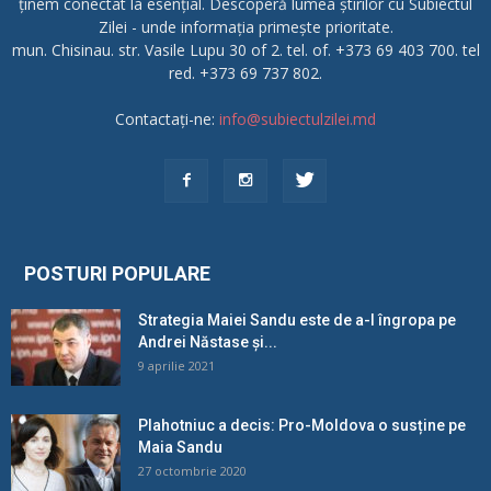
ținem conectat la esențial. Descoperă lumea știrilor cu Subiectul
Zilei - unde informația primește prioritate.
mun. Chisinau. str. Vasile Lupu 30 of 2. tel. of. +373 69 403 700. tel
red. +373 69 737 802.
Contactați-ne:
info@subiectulzilei.md
POSTURI POPULARE
Strategia Maiei Sandu este de a-l îngropa pe
Andrei Năstase și...
9 aprilie 2021
Plahotniuc a decis: Pro-Moldova o susține pe
Maia Sandu
27 octombrie 2020