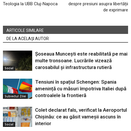
Teologia la UBB Cluj-Napoca
despre presiuni asupra libertății
de exprimare
ARTICOLE SIMILARE
DE LA ACELAȘI AUTOR
Șoseaua Muncești este reabilitată pe mai
multe tronsoane. Lucrările vizează
carosabilul și infrastructura rutieră
Social
Tensiuni în spațiul Schengen: Spania
amenință cu măsuri împotriva Italiei după
controalele la frontieră
Subiectul Zilei
Colet declarat fals, verificat la Aeroportul
Chișinău: ce au găsit vameșii ascuns în
interior
Social