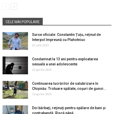
CELE MAI POPULARE
Surse oficiale: Constantin Țuțu, reținut de
Interpol împreună cu Plahotniuc
22 iulie 2025
Condamnat la 13 ani pentru exploatarea
sexuală a unei adolescente
23 aprilie 2024
Continuarea lucrărilor de salubrizare în
Chișinău: Trotuare spălate, coșuri de gunoi...
15 aprilie 2024
Doi bărbaţi, reţinuţi pentru spălare de bani şi
contrabandă. Riscă până...