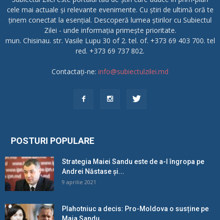
cele mai actuale și relevante evenimente. Cu știri de ultimă oră te
ținem conectat la esențial. Descoperă lumea știrilor cu Subiectul
Zilei - unde informația primește prioritate.
mun. Chisinau. str. Vasile Lupu 30 of 2. tel. of. +373 69 403 700. tel
red. +373 69 737 802.
Contactați-ne:
info@subiectulzilei.md
POSTURI POPULARE
Strategia Maiei Sandu este de a-l îngropa pe
Andrei Năstase și...
9 aprilie 2021
Plahotniuc a decis: Pro-Moldova o susține pe
Maia Sandu