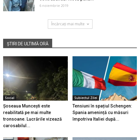
6 noiembrie 2019
Încărcați mai multe
ȘTIRI DE ULTIMĂ ORĂ
Social
Subiectul Zilei
Șoseaua Muncești este
Tensiuni în spațiul Schengen:
reabilitată pe mai multe
Spania amenință cu măsuri
tronsoane. Lucrările vizează
împotriva Italiei după...
carosabilul...