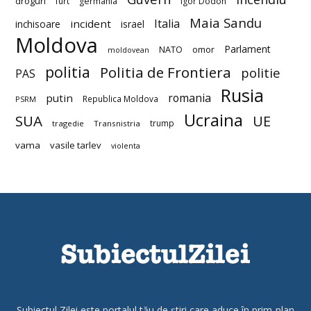
droguri
furt
germania
Igor Dodon
Maia Sandu
Italia
incident
inchisoare
israel
Moldova
Parlament
NATO
omor
moldovean
politia
Politia de Frontiera
politie
PAS
Rusia
romania
putin
Republica Moldova
PSRM
Ucraina
SUA
UE
trump
tragedie
Transnistria
vama
vasile tarlev
violenta
Subiectul Zilei este portalul tău de știri care aduce în prim-plan