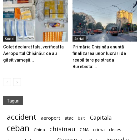
Social
Social
Colet declarat fals, verificat la
Primăria Chișinău anunță
Aeroportul Chișinău: ce au
finalizarea unor lucrări de
găsit vameșii...
reabilitare pe strada
Burebista:...
Taguri
accident
Capitala
aeroport
atac
balti
ceban
chisinau
deces
CNA
crima
China
Guvern
incendiu