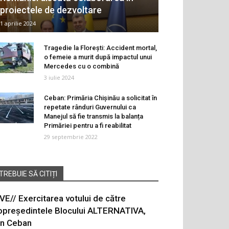
proiectele de dezvoltare
1 aprilie 2024
Tragedie la Florești: Accident mortal,
o femeie a murit după impactul unui
Mercedes cu o combină
3 iulie 2024
Ceban: Primăria Chișinău a solicitat în
repetate rânduri Guvernului ca
Manejul să fie transmis la balanța
Primăriei pentru a fi reabilitat
29 septembrie 2022
TREBUIE SĂ CITIȚI
IVE// Exercitarea votului de către
opreședintele Blocului ALTERNATIVA,
on Ceban