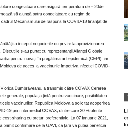
 dotare congelatoare care asigură temperatura de – 20de
ă urmează să ajungă patru congelatoare cu regim de
în cadrul Mecanismului de răspuns la COVID-19 finanțat de
ătății a început negocierile cu privire la aprovizionarea
 Discuțiile s-au purtat cu reprezentanții Alianței Globale
iția pentru inovații în pregătirea antiepidemică (CEPI), iar
cii Moldova de acces la vaccinurile împotriva infecției COVID-
i, Viorica Dumbrăveanu, a transmis către COVAX Cererea
le generale, populația țintă pentru vaccinare, posibilitatea
sticele vaccinurilor. Republica Moldova a solicitat acoperirea
ID-19 prin intermediul COVAX, dintre care 20 % oferite
L
c
 cost-sharing cu prețuri preferențiale. La 07 ianuarie 2021,
I
e a primit confirmare de la GAVI, că țara va putea beneficia