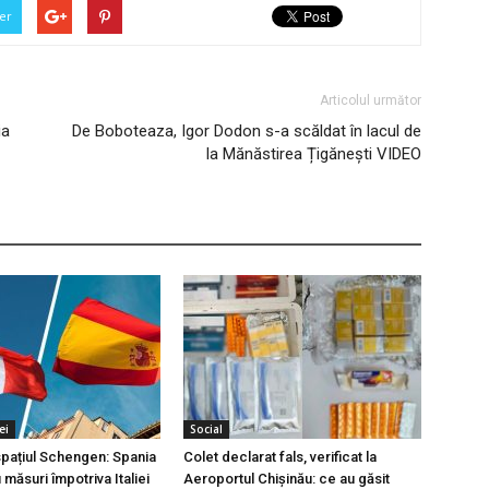
er
Articolul următor
ia
De Boboteaza, Igor Dodon s-a scăldat în lacul de
la Mănăstirea Țigănești VIDEO
ei
Social
 spațiul Schengen: Spania
Colet declarat fals, verificat la
măsuri împotriva Italiei
Aeroportul Chișinău: ce au găsit