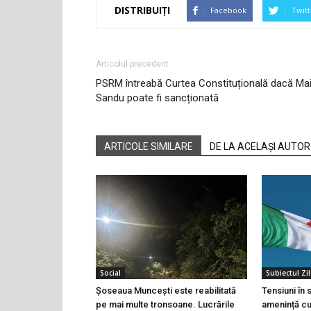
DISTRIBUIȚI
Facebook
Twitt
Articolul precedent
PSRM întreabă Curtea Constituțională dacă Ma
Sandu poate fi sancționată
ARTICOLE SIMILARE
DE LA ACELAȘI AUTOR
Social
Subiectul Zil
Șoseaua Muncești este reabilitată
Tensiuni în
pe mai multe tronsoane. Lucrările
amenință cu 