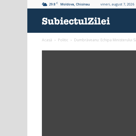
C
29.8
vineri, august 7, 2026
Moldova, Chisinau
Subiectul
Acasă
Politic
Dumbrăveanu: Echipa Ministerului Sănăt
Zilei