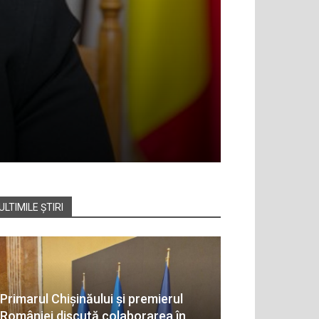
ULTIMILE ȘTIRI
Primarul Chișinăului și premierul
României discută colaborarea în