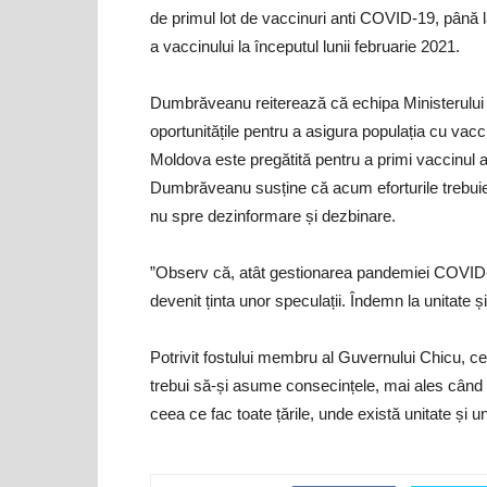
de primul lot de vaccinuri anti COVID-19, până la 
a vaccinului la începutul lunii februarie 2021.
Dumbrăveanu reiterează că echipa Ministerului Săn
oportunitățile pentru a asigura populația cu vac
Moldova este pregătită pentru a primi vaccinul a
Dumbrăveanu susține că acum eforturile trebuie 
nu spre dezinformare și dezbinare.
”Observ că, atât gestionarea pandemiei COVID
devenit ținta unor speculații. Îndemn la unitate
Potrivit fostului membru al Guvernului Chicu, cei 
trebui să-și asume consecințele, mai ales când po
ceea ce fac toate țările, unde există unitate și 