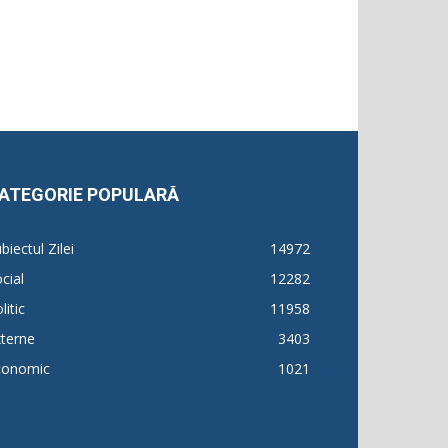
ATEGORIE POPULARĂ
biectul Zilei
14972
cial
12282
litic
11958
terne
3403
conomic
1021