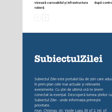
vizează carosabilul și infrastructura
după controa
rutieră
Subiectul Zilei este portalul tău de știri care adu
în prim-plan cele mai actuale și relevante
evenimente. Cu știri de ultimă oră te ținem
conectat la esențial. Descoperă lumea știrilor c
Subiectul Zilei - unde informația primește
prioritate.
mun. Chisinau. str. Vasile Lupu 30 of 2. tel. of.