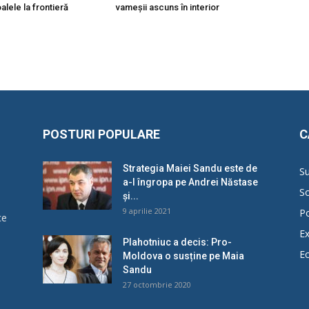
lele la frontieră
vameșii ascuns în interior
POSTURI POPULARE
C
Strategia Maiei Sandu este de
Su
a-l îngropa pe Andrei Năstase
So
și...
9 aprilie 2021
Po
ce
Ex
Plahotniuc a decis: Pro-
E
Moldova o susține pe Maia
u
Sandu
27 octombrie 2020