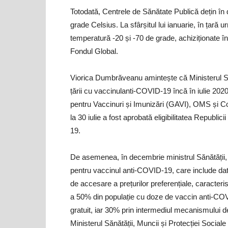
Totodată, Centrele de Sănătate Publică dețin în
grade Celsius. La sfârșitul lui ianuarie, în țar
temperatură -20 și -70 de grade, achiziționate 
Fondul Global.
Viorica Dumbrăveanu amintește că Ministerul Săn
țării cu vaccinulanti-COVID-19 încă în iulie 2020.
pentru Vaccinuri și Imunizări (GAVI), OMS și Coal
la 30 iulie a fost aprobată eligibilitatea Republi
19.
De asemenea, în decembrie ministrul Sănătăți
pentru vaccinul anti-COVID-19, care include date
de accesare a prețurilor preferențiale, caracteri
a 50% din populație cu doze de vaccin anti-COV
gratuit, iar 30% prin intermediul mecanismului de
Ministerul Sănătății, Muncii și Protecției Social