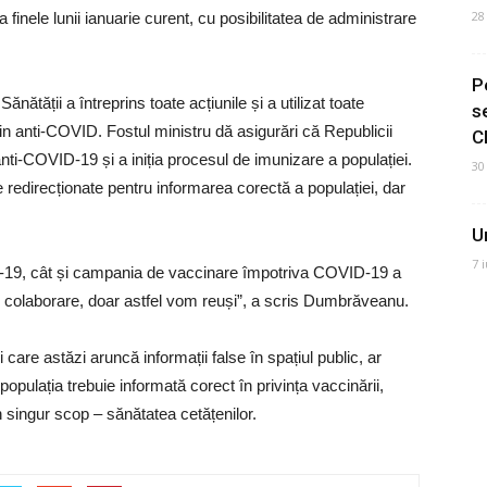
28
finele lunii ianuarie curent, cu posibilitatea de administrare
P
ătății a întreprins toate acțiunile și a utilizat toate
s
cin anti-COVID. Fostul ministru dă asigurări că Republicii
C
nti-COVID-19 și a iniția procesul de imunizare a populației.
30
redirecționate pentru informarea corectă a populației, dar
U
7 
-19, cât și campania de vaccinare împotriva COVID-19 a
 și colaborare, doar astfel vom reuși”, a scris Dumbrăveanu.
care astăzi aruncă informații false în spațiul public, ar
pulația trebuie informată corect în privința vaccinării,
un singur scop – sănătatea cetățenilor.