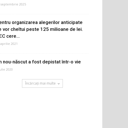
 septembrie 2025
entru organizarea alegerilor anticipate
e vor cheltui peste 125 milioane de lei.
EC cere...
 aprilie 2021
n nou-născut a fost depistat într-o vie
iulie 2020
Încărcați mai multe