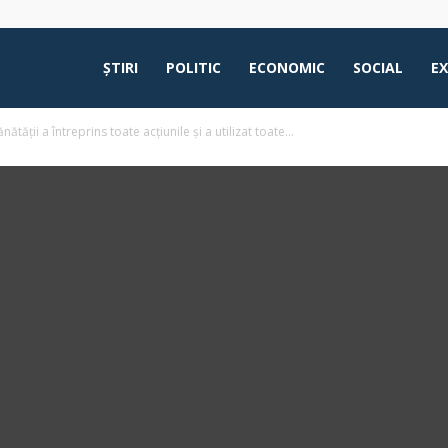
ŞTIRI
POLITIC
ECONOMIC
SOCIAL
E
ății a întreprins toate acțiunile și a utilizat toate...