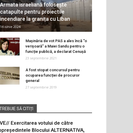
Armata israeliană folosește
catapulte pentru proiectile
incendiare la granița cu Liban
14 iunie 2024
Mașinăria de vot PAS a ales încă “o
verișoară” a Maiei Sandu pentru o
funcție publică, a declarat Cenușă
23 septembrie 2021
A fost stopat concursul pentru
ocuparea funcției de procuror
general
27 septembrie 2019
TREBUIE SĂ CITIȚI
IVE// Exercitarea votului de către
opreședintele Blocului ALTERNATIVA,