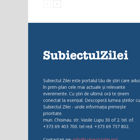
Subiectul Zilei este portalul tău de știri care adu
în prim-plan cele mai actuale și relevante
evenimente. Cu știri de ultimă oră te ținem
conectat la esențial. Descoperă lumea știrilor c
Subiectul Zilei - unde informația primește
prioritate.
mun. Chisinau. str. Vasile Lupu 30 of 2. tel. of.
+373 69 403 700. tel red. +373 69 737 802.
Contactați-ne:
info@subiectulzilei.md