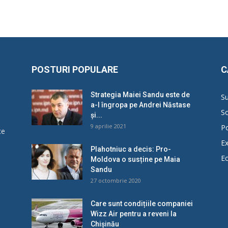
POSTURI POPULARE
C
Strategia Maiei Sandu este de
Su
a-l îngropa pe Andrei Năstase
So
și...
9 aprilie 2021
Po
ce
Ex
Plahotniuc a decis: Pro-
E
Moldova o susține pe Maia
u
Sandu
27 octombrie 2020
Care sunt condițiile companiei
Wizz Air pentru a reveni la
Chișinău