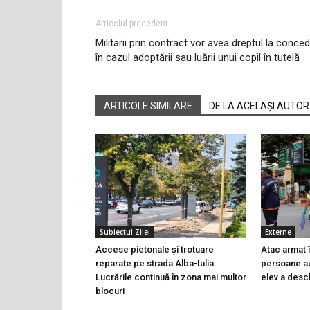
Articolul precedent
Militarii prin contract vor avea dreptul la conced
în cazul adoptării sau luării unui copil în tutelă
ARTICOLE SIMILARE
DE LA ACELAȘI AUTOR
Subiectul Zilei
Externe
Accese pietonale și trotuare
Atac armat î
reparate pe strada Alba-Iulia.
persoane au
Lucrările continuă în zona mai multor
elev a desch
blocuri