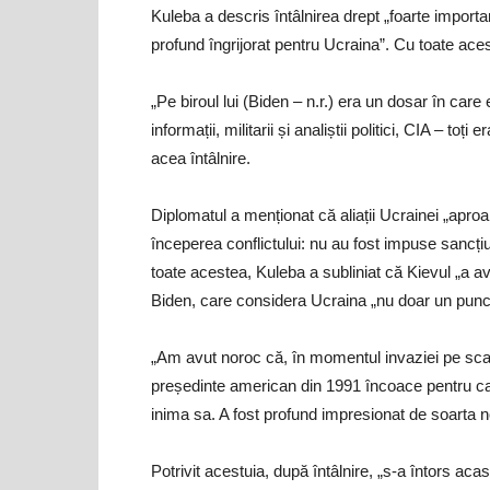
Kuleba a descris întâlnirea drept „foarte impor
profund îngrijorat pentru Ucraina”. Cu toate ac
„Pe biroul lui (Biden – n.r.) era un dosar în care
informații, militarii și analiștii politici, CIA – t
acea întâlnire.
Diplomatul a menționat că aliații Ucrainei „aproa
începerea conflictului: nu au fost impuse sancți
toate acestea, Kuleba a subliniat că Kievul „a 
Biden, care considera Ucraina „nu doar un punct 
„Am avut noroc că, în momentul invaziei pe sca
președinte american din 1991 încoace pentru car
inima sa. A fost profund impresionat de soarta n
Potrivit acestuia, după întâlnire, „s-a întors aca