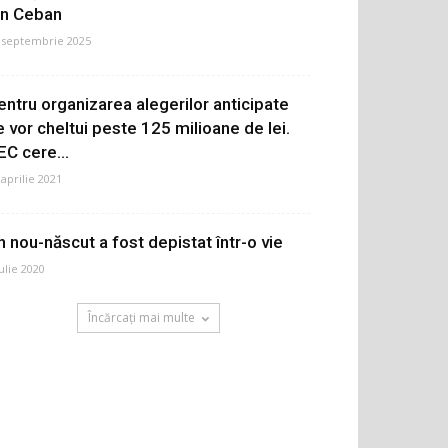
on Ceban
 septembrie 2025
entru organizarea alegerilor anticipate
e vor cheltui peste 125 milioane de lei.
EC cere...
 aprilie 2021
n nou-născut a fost depistat într-o vie
iulie 2020
Încărcați mai multe