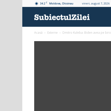
C
34.2
vineri, august 7, 2026
Moldova, Chisinau
Subiectul
Acasă
Externe
Dmitro Kuleba: Biden avea pe biro
Zilei