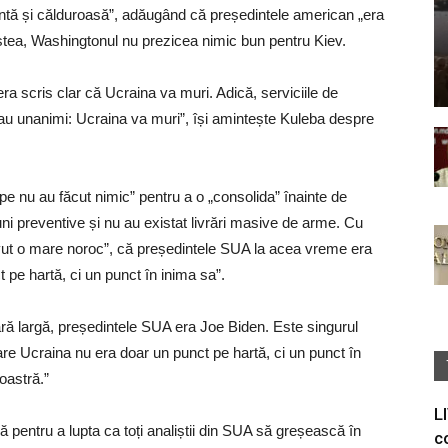
tantă și călduroasă”, adăugând că președintele american „era
estea, Washingtonul nu prezicea nimic bun pentru Kiev.
 era scris clar că Ucraina va muri. Adică, serviciile de
oți erau unanimi: Ucraina va muri”, își amintește Kuleba despre
pe nu au făcut nimic” pentru a o „consolida” înainte de
uni preventive și nu au existat livrări masive de arme. Cu
avut o mare noroc”, că președintele SUA la acea vreme era
pe hartă, ci un punct în inima sa”.
ră largă, președintele SUA era Joe Biden. Este singurul
e Ucraina nu era doar un punct pe hartă, ci un punct în
oastră.”
L
să pentru a lupta ca toți analiștii din SUA să greșească în
c