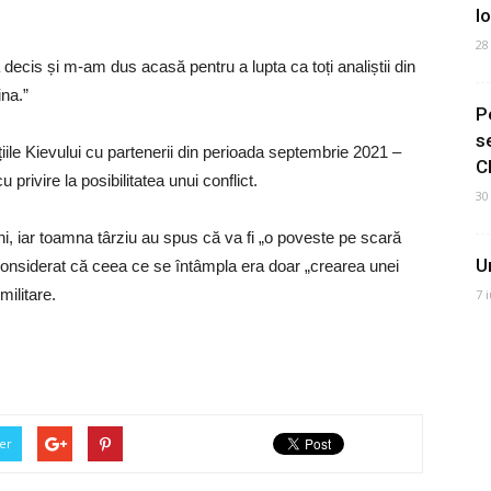
I
28
decis și m-am dus acasă pentru a lupta ca toți analiștii din
ina.”
P
s
iile Kievului cu partenerii din perioada septembrie 2021 –
C
u privire la posibilitatea unui conflict.
30
ni, iar toamna târziu au spus că va fi „o poveste pe scară
U
au considerat că ceea ce se întâmpla era doar „crearea unei
militare.
7 
er