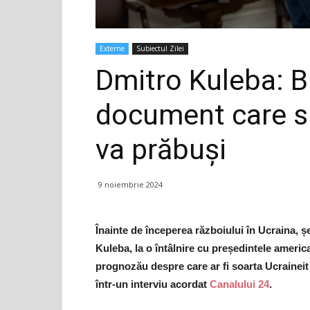
Externe
Subiectul Zilei
Dmitro Kuleba: B
document care s
va prăbuși
9 noiembrie 2024
Înainte de începerea războiului în Ucraina, șe
Kuleba, la o întâlnire cu președintele amer
prognozău despre care ar fi soarta Ucraineit 
într-un interviu acordat
Canalului 24
.