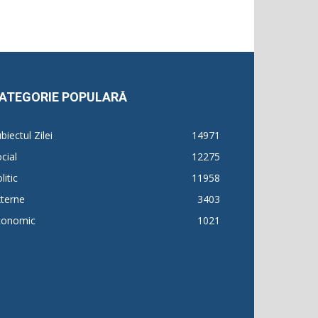
ATEGORIE POPULARĂ
biectul Zilei
14971
cial
12275
litic
11958
terne
3403
conomic
1021