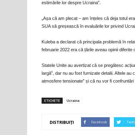
estimările lor despre Ucraina”.
„Așa că am plecat – am înțeles că deja totul era 
SUA să greșească în evaluările lor privind Ucra
Kuleba a declarat că principala problemă în relaț
februarie 2022 era că țările aveau opinii diferite c
Statele Unite au avertizat că se pregătesc acțiu
largă”, dar nu au fost furnizate detalii. Altele 
atmosfere tensionate” și că nu vor fi confruntări 
ETICHETE
Ucraina
DISTRIBUIȚI
Facebook
Twitt