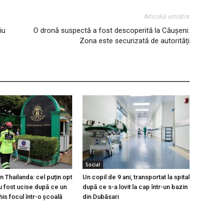
Articolul următor
iu
O dronă suspectă a fost descoperită la Căușeni:
Zona este securizată de autorități
Social
n Thailanda: cel puțin opt
Un copil de 9 ani, transportat la spital
 fost ucise după ce un
după ce s-a lovit la cap într-un bazin
is focul într-o școală
din Dubăsari