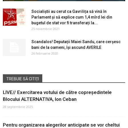
Socialiștii au cerut ca Gavrilița să vină în
Parlament și să explice cum 1,4 mlrd lei din
bugetul de stat vor fi transferați la...
25 noiembrie 2021
Scandalos! Deputații Maiei Sandu, care cerșesc
bani de la oameni, își ascund AVERILE
26 februarie 2020
TREBUIE SĂ CITIȚI
LIVE// Exercitarea votului de către copreședintele
Blocului ALTERNATIVA, Ion Ceban
28 septembrie 2025
Pentru organizarea alegerilor anticipate se vor cheltui