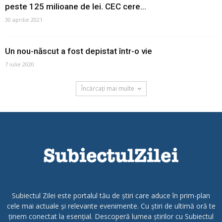
peste 125 milioane de lei. CEC cere...
30 aprilie 2021
Un nou-născut a fost depistat într-o vie
7 iulie 2020
Încărcați mai multe
Subiectul Zilei este portalul tău de știri care aduce în prim-plan
cele mai actuale și relevante evenimente. Cu știri de ultimă oră te
ținem conectat la esențial. Descoperă lumea știrilor cu Subiectul