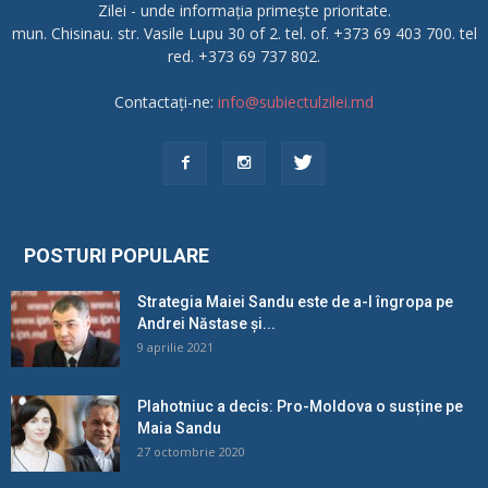
Zilei - unde informația primește prioritate.
mun. Chisinau. str. Vasile Lupu 30 of 2. tel. of. +373 69 403 700. tel
red. +373 69 737 802.
Contactați-ne:
info@subiectulzilei.md
POSTURI POPULARE
Strategia Maiei Sandu este de a-l îngropa pe
Andrei Năstase și...
9 aprilie 2021
Plahotniuc a decis: Pro-Moldova o susține pe
Maia Sandu
27 octombrie 2020