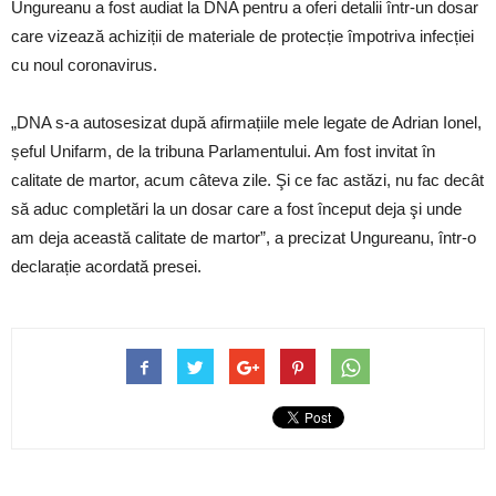
Ungureanu a fost audiat la DNA pentru a oferi detalii într-un dosar
care vizează achiziții de materiale de protecție împotriva infecției
cu noul coronavirus.
„DNA s-a autosesizat după afirmațiile mele legate de Adrian Ionel,
șeful Unifarm, de la tribuna Parlamentului. Am fost invitat în
calitate de martor, acum câteva zile. Şi ce fac astăzi, nu fac decât
să aduc completări la un dosar care a fost început deja şi unde
am deja această calitate de martor”, a precizat Ungureanu, într-o
declarație acordată presei.