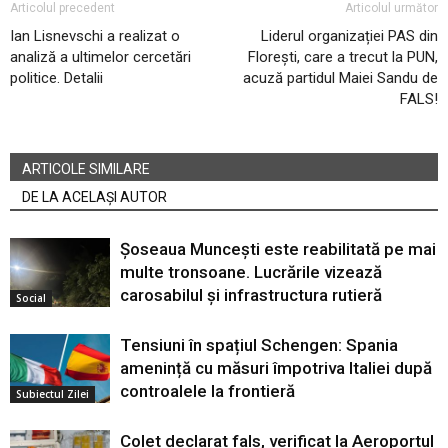
Articolul precedent
Articolul următor
Ian Lisnevschi a realizat o
Liderul organizației PAS din
analiză a ultimelor cercetări
Florești, care a trecut la PUN,
politice. Detalii
acuză partidul Maiei Sandu de
FALS!
ARTICOLE SIMILARE
DE LA ACELAȘI AUTOR
Șoseaua Muncești este reabilitată pe mai
multe tronsoane. Lucrările vizează
carosabilul și infrastructura rutieră
Social
Tensiuni în spațiul Schengen: Spania
amenință cu măsuri împotriva Italiei după
controalele la frontieră
Subiectul Zilei
Colet declarat fals, verificat la Aeroportul