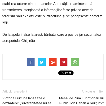
stabilirea tuturor circumstanțelor. Autoritățile reamintesc că
transmiterea intenționată a informațiilor false privind acte de
terorism sau explozii este o infracțiune și se pedepsește conform
legii.
De la apeluri false la arest: bărbatul care a pus pe jar securitatea
aeroportului Chișinău
Articolul precedent
Articolul următor
Victoria Furtună lansează o
Mesaj de Ziua Funcționarului
dezbatere: „Suveranitatea nu se
Public: Ion Ceban a mulțumit