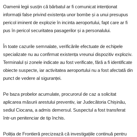
Oamenii legii susțin că bărbatul ar fi comunicat intenționat
informații false privind existența unor bombe și a unui presupus
pericol iminent de explozie în incinta aeroportului, fapt care ar fi
pus în pericol securitatea pasagerilor și a personalului.
În toate cazurile semnalate, verificările efectuate de echipele
specializate nu au confirmat existența vreunui dispozitiv exploziv.
Terminalul și zonele indicate au fost verificate, fără a fi identificate
obiecte suspecte, iar activitatea aeroportului nu a fost afectată din
punct de vedere al siguranței.
Pe baza probelor acumulate, procurorul de caz a solicitat
aplicarea măsurii arestului preventiv, iar Judecătoria Chișinău,
sediul Ciocana, a admis demersul. Suspectul a fost transferat
într-un penitenciar de tip închis.
Poliția de Frontieră precizează că investigațiile continuă pentru