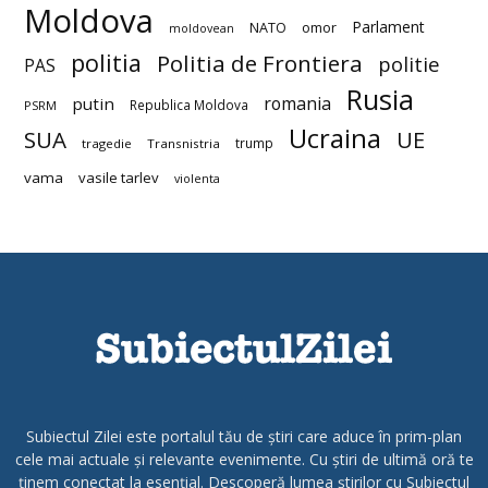
Moldova
Parlament
NATO
omor
moldovean
politia
Politia de Frontiera
politie
PAS
Rusia
romania
putin
Republica Moldova
PSRM
Ucraina
SUA
UE
trump
tragedie
Transnistria
vama
vasile tarlev
violenta
Subiectul Zilei este portalul tău de știri care aduce în prim-plan
cele mai actuale și relevante evenimente. Cu știri de ultimă oră te
ținem conectat la esențial. Descoperă lumea știrilor cu Subiectul