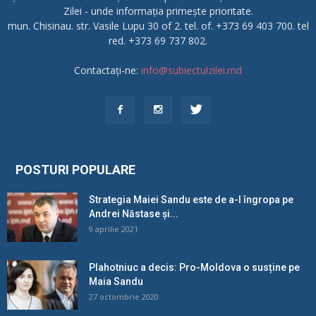
Zilei - unde informația primește prioritate.
mun. Chisinau. str. Vasile Lupu 30 of 2. tel. of. +373 69 403 700. tel
red. +373 69 737 802.
Contactați-ne:
info@subiectulzilei.md
POSTURI POPULARE
Strategia Maiei Sandu este de a-l îngropa pe
Andrei Năstase și...
9 aprilie 2021
Plahotniuc a decis: Pro-Moldova o susține pe
Maia Sandu
27 octombrie 2020