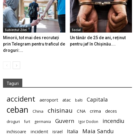
Subiectul Zilei
Social
Minorii, tot mai des recrutați
Un tânăr de 25 de ani, reținut
prin Telegram pentru traficul de
pentru jaf în Chișinău....
droguri:...
Taguri
accident
Capitala
aeroport
atac
balti
ceban
chisinau
deces
CNA
crima
China
Guvern
incendiu
droguri
furt
germania
Igor Dodon
Maia Sandu
Italia
incident
inchisoare
israel