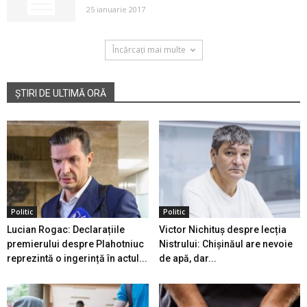
25 ianuarie 2017
Încărcați mai multe
ȘTIRI DE ULTIMĂ ORĂ
Politic
Politic
Lucian Rogac: Declarațiile
Victor Nichituș despre lecția
premierului despre Plahotniuc
Nistrului: Chișinăul are nevoie
reprezintă o ingerință în actul...
de apă, dar...