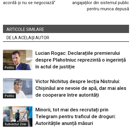
acordă și nu se negociază”
angajaților din sistemul public
pentru munca depusă
ARTICOLE SIMILARE
DE LA ACELAȘI AUTOR
Lucian Rogac: Declarațiile premierului
despre Plahotniuc reprezintă o ingerință
în actul de justiție
Politic
Victor Nichituș despre lecția Nistrului:
Chișinăul are nevoie de apă, dar mai ales
de cooperare între autorități
Politic
Minorii, tot mai des recrutați prin
Telegram pentru traficul de droguri:
Autoritățile anunță măsuri
Subiectul Zilei