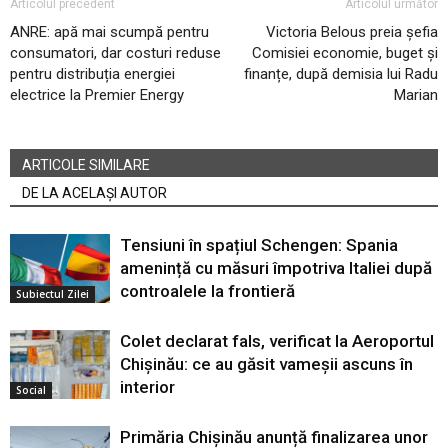
Articolul precedent
Articolul următor
ANRE: apă mai scumpă pentru
Victoria Belous preia șefia
consumatori, dar costuri reduse
Comisiei economie, buget și
pentru distribuția energiei
finanțe, după demisia lui Radu
electrice la Premier Energy
Marian
ARTICOLE SIMILARE
DE LA ACELAȘI AUTOR
Tensiuni în spațiul Schengen: Spania
amenință cu măsuri împotriva Italiei după
controalele la frontieră
Subiectul Zilei
Colet declarat fals, verificat la Aeroportul
Chișinău: ce au găsit vameșii ascuns în
interior
Social
Primăria Chișinău anunță finalizarea unor