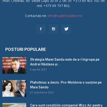
mun. Chisinau. str. Vasile Lupu 30 of 2. tel. of. +373 69 403 700. tel
red. +373 69 737 802.
Contactați-ne:
info@subiectulzilei.md
POSTURI POPULARE
Strategia Maiei Sandu este de a-l îngropa pe
Andrei Năstase și...
9 aprilie 2021
Plahotniuc a decis: Pro-Moldova o susține pe
Maia Sandu
27 octombrie 2020
Care sunt condițiile companiei Wizz Air pentru