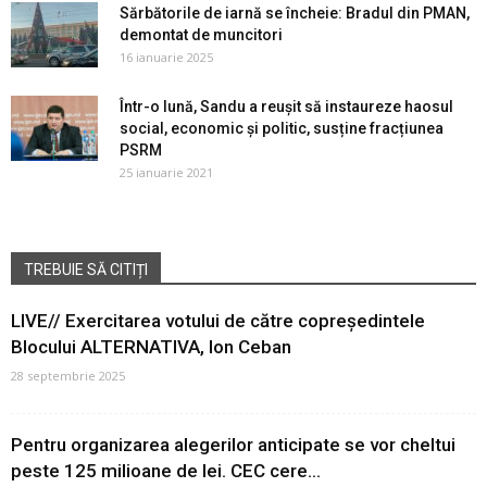
Sărbătorile de iarnă se încheie: Bradul din PMAN,
demontat de muncitori
16 ianuarie 2025
Într-o lună, Sandu a reușit să instaureze haosul
social, economic și politic, susține fracțiunea
PSRM
25 ianuarie 2021
TREBUIE SĂ CITIȚI
LIVE// Exercitarea votului de către copreședintele
Blocului ALTERNATIVA, Ion Ceban
28 septembrie 2025
Pentru organizarea alegerilor anticipate se vor cheltui
peste 125 milioane de lei. CEC cere...