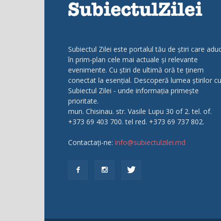
Subiectul Zilei este portalul tău de știri care adu
în prim-plan cele mai actuale și relevante
evenimente. Cu știri de ultimă oră te ținem
conectat la esențial. Descoperă lumea știrilor c
Subiectul Zilei - unde informația primește
prioritate.
mun. Chisinau. str. Vasile Lupu 30 of 2. tel. of.
+373 69 403 700. tel red. +373 69 737 802.
Contactați-ne:
info@subiectulzilei.md