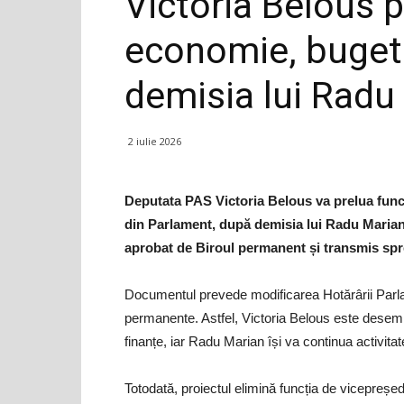
Victoria Belous p
economie, buget 
demisia lui Radu
2 iulie 2026
Deputata PAS Victoria Belous va prelua funcț
din Parlament, după demisia lui Radu Marian.
aprobat de Biroul permanent și transmis spr
Documentul prevede modificarea Hotărârii Parl
permanente. Astfel, Victoria Belous este desemn
finanțe, iar Radu Marian își va continua activita
Totodată, proiectul elimină funcția de vicepreșed