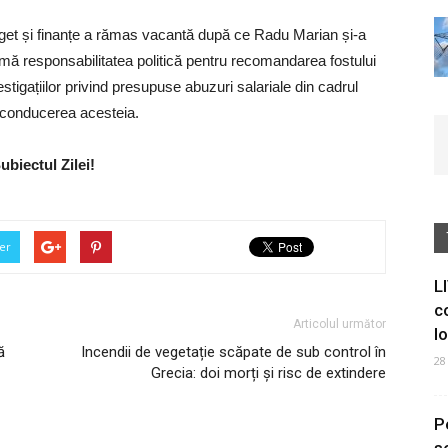
get și finanțe a rămas vacantă după ce Radu Marian și-a
umă responsabilitatea politică pentru recomandarea fostului
stigațiilor privind presupuse abuzuri salariale din cadrul
la conducerea acesteia.
ubiectul Zilei!
er
L
c
Articolul următor
I
ă
Incendii de vegetație scăpate de sub control în
28
Grecia: doi morți și risc de extindere
P
s