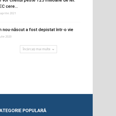
EC cere...
 aprilie 2021
n nou-născut a fost depistat într-o vie
iulie 2020
Încărcați mai multe
ATEGORIE POPULARĂ