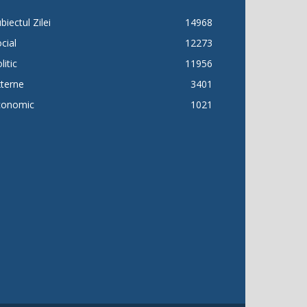
biectul Zilei
14968
cial
12273
litic
11956
terne
3401
conomic
1021