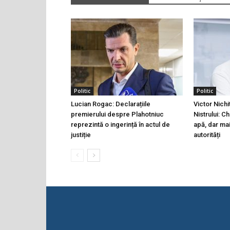
Politic
Politic
Lucian Rogac: Declarațiile
Victor Nichi
premierului despre Plahotniuc
Nistrului: C
reprezintă o ingerință în actul de
apă, dar ma
justiție
autorități