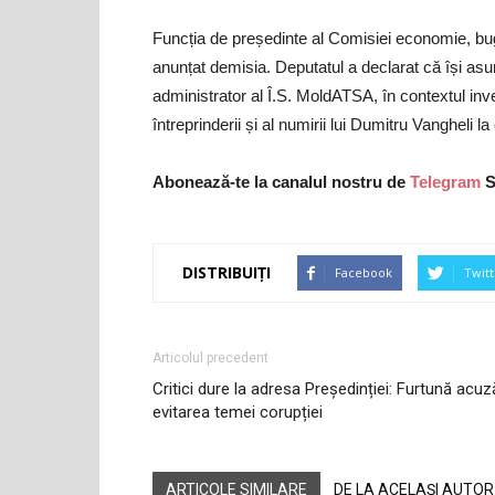
Funcția de președinte al Comisiei economie, bu
anunțat demisia. Deputatul a declarat că își as
administrator al Î.S. MoldATSA, în contextul inve
întreprinderii și al numirii lui Dumitru Vangheli 
Abonează-te la canalul nostru de
Telegram
S
DISTRIBUIȚI
Facebook
Twitt
Articolul precedent
Critici dure la adresa Președinției: Furtună acuz
evitarea temei corupției
ARTICOLE SIMILARE
DE LA ACELAȘI AUTOR