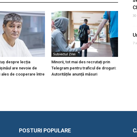
C
30
U
7 
Subiectul Zilei
tuș despre lecția
Minorii, tot mai des recrutați prin
hișinăul are nevoie de
Telegram pentru traficul de droguri:
i ales de cooperare între
Autoritățile anunță măsuri
POSTURI POPULARE
C