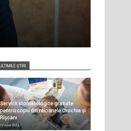
ULTIMILE ȘTIRI
Servicii stomatologice gratuite
pentru copiii din raioanele Drochia și
Rîșcani
17 iulie 2023