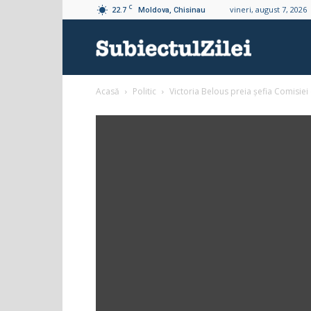
C
22.7
vineri, august 7, 2026
Moldova, Chisinau
Subiectul
Acasă
Politic
Victoria Belous preia șefia Comisiei 
Zilei