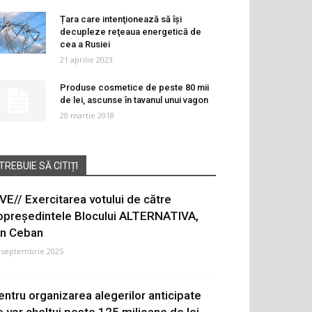
Țara care intenţionează să îşi
decupleze reţeaua energetică de
cea a Rusiei
21 aprilie 2023
Produse cosmetice de peste 80 mii
de lei, ascunse în tavanul unui vagon
20 martie 2018
TREBUIE SĂ CITIȚI
IVE// Exercitarea votului de către
opreședintele Blocului ALTERNATIVA,
on Ceban
 septembrie 2025
entru organizarea alegerilor anticipate
e vor cheltui peste 125 milioane de lei.