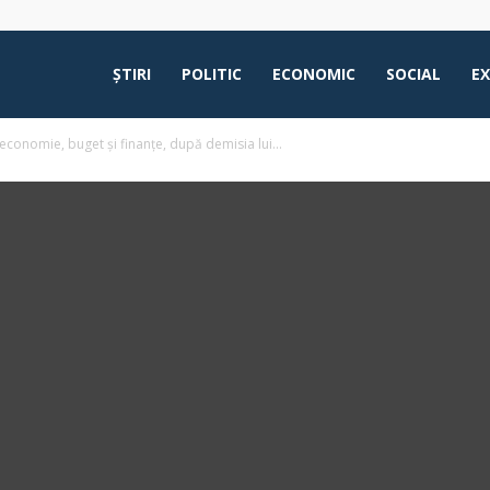
ŞTIRI
POLITIC
ECONOMIC
SOCIAL
E
economie, buget și finanțe, după demisia lui...