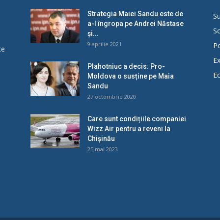
Strategia Maiei Sandu este de
Su
a-l îngropa pe Andrei Năstase
So
și...
9 aprilie 2021
Po
ce
Ex
Plahotniuc a decis: Pro-
E
Moldova o susține pe Maia
u
Sandu
27 octombrie 2020
Care sunt condițiile companiei
Wizz Air pentru a reveni la
Chișinău
25 mai 2023